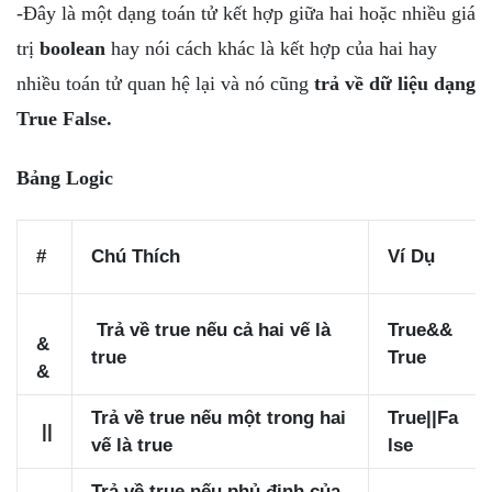
-Đây là một dạng toán tử kết hợp giữa hai hoặc nhiều giá
trị
boolean
hay nói cách khác là kết hợp của hai hay
nhiều toán tử quan hệ lại và nó cũng
trả về dữ liệu dạng
True False.
Bảng Logic
#
Chú Thích
Ví Dụ
Trả về true nếu cả hai vế là
True&&
&
true
True
&
Trả về true nếu một trong hai
True||Fa
||
vế là true
lse
Trả về true nếu phủ định của