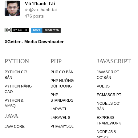
Vũ Thanh Tài
@vu-thanh-tai
476 posts
XGetter - Media Downloader
PYTHON
PHP
JAVASCRIPT
PYTHON CƠ
PHP CƠ BẢN
JAVASCRIPT
BẢN
CƠ BẢN
PHP HƯỚNG
PYTHON NÂNG
ĐỐI TƯỢNG
VUE.JS
CAO
PHP
ECMASCRIPT
PYTHON &
STANDARDS
NODE.JS CƠ
MYSQL
LARAVEL
BẢN
JAVA
LARAVEL 8
EXPRESS
FRAMEWORK
PHP&MYSQL
JAVA CORE
NODE.JS &
MYSQL