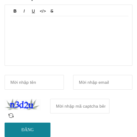
B
I
U
</>
S
ĐĂNG