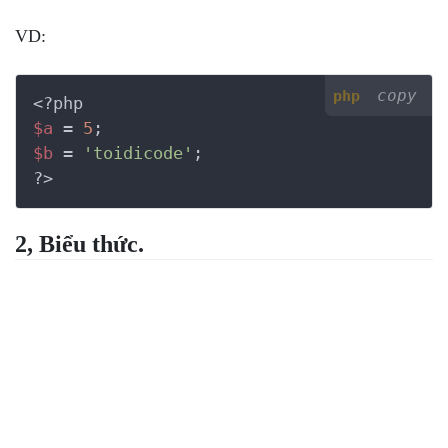
VD:
copy
php
<?php
$a
 = 
5
$b
 = 
'toidicode'
?>
2, Biểu thức.