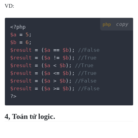
VD:
copy
php
<?php
$a
 = 
5
$b
 = 
6
$result
 = (
$a
 == 
$b
); 
//False
$result
 = (
$a
 != 
$b
); 
//True
$result
 = (
$a
 < 
$b
); 
//True
$result
 = (
$a
 <= 
$b
); 
//True
$result
 = (
$a
 > 
$b
); 
//False
$result
 = (
$a
 >= 
$b
); 
//False
?>
4, Toán tử logic.