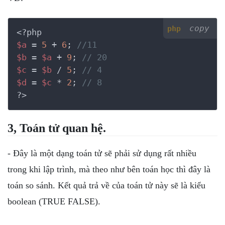
copy
php
<?php
$a
 = 
5
 + 
6
; 
//11
$b
 = 
$a
 + 
9
; 
// 20
$c
 = 
$b
 / 
5
; 
// 4
$d
 = 
$c
 * 
2
; 
// 8
?>
3, Toán tử quan hệ.
- Đây là một dạng toán tử sẽ phải sử dụng rất nhiều
trong khi lập trình, mà theo như bên toán học thì đây là
toán so sánh. Kết quả trả về của toán tử này sẽ là kiểu
boolean (TRUE FALSE).