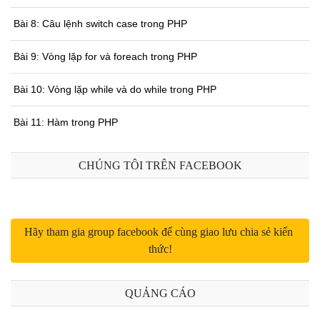
Bài 8: Câu lệnh switch case trong PHP
Bài 9: Vòng lặp for và foreach trong PHP
Bài 10: Vòng lặp while và do while trong PHP
Bài 11: Hàm trong PHP
Bài 12: Phương thức GET và POST trong PHP
CHÚNG TÔI TRÊN FACEBOOK
Bài 13: SESSION và COOKIE trong PHP
Bài 14: include, include_once, require, require_once trong PHP
Hãy tham gia group facebook để cùng giao lưu chia sẻ kiến 
thức!
Bài 15: Các hàm xử lý chuỗi trong PHP
Bài 16: Các hàm xử lý mảng trong PHP
QUẢNG CÁO
Bài 17: Các hàm xử lý file trong PHP