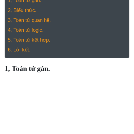
NGHỆ
1, Toán tử gán.
TOOLS &
2, Biểu thức.
SOFTWARE
3, Toán tử quan hệ.
TIN TỨC &
4, Toán tử logic.
REVIEW
5, Toán tử kết hợp.
TÌM KIẾM
6, Lời kết.
TIN TUYỂN
DỤNG
LIÊN HỆ
1, Toán tử gán.