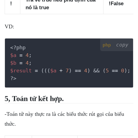
!
!False
nó là true
VD:
copy
php
<?php
$a
 = 
4
$b
 = 
4
$result
 = (((
$a
 + 
7
) == 
4
) && (
5
 == 
0
); 
/
?>
5, Toán tử kết hợp.
-Toán tử này thực ra là các biểu thức rút gọi của biểu
thức.