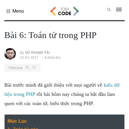
Menu
Tất cả
danh mục
Bài 6: Toán tử trong PHP
PHP
PYTHON
JAVASCRIPT
By
VŨ THANH TÀI
31-01-2017
6 phút đọc
NODE.JS
Font size
JAVA CORE
SQL
Bài trước mình đã giới thiệu với mọi người về
kiểu dữ
MONGO DB
liệu trong PHP
rồi bài hôm nay chúng ta bắt đầu làm
HTML
quen với các toán tử, biểu thức trong PHP.
CSS
THỦ THUẬT
Mục Lục
CÔNG