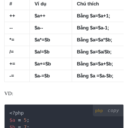
#
Ví dụ
Chú thích
++
$a++
Bằng $a=$a+1;
--
$a--
Bằng $a=$a-1;
*=
$a*=$b
Bằng $a=$a*$b;
/=
$a/=$b
Bằng $a=$a/$b;
+=
$a+=$b
Bằng $a=$a+$b;
-=
$a-=$b
Bằng $a =$a-$b;
VD:
copy
php
<?php
$a
 = 
5
$b
 = 
7