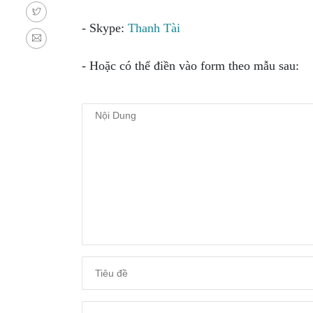
NGHỆ
TOOLS &
- Skype:
Thanh Tài
SOFTWARE
TIN TỨC &
- Hoặc có thể điền vào form theo mẫu sau:
REVIEW
TÌM KIẾM
TIN TUYỂN
DỤNG
LIÊN HỆ