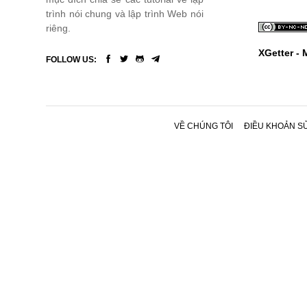
trình nói chung và lập trình Web nói
riêng.
XGetter -
FOLLOW US:
VỀ CHÚNG TÔI
ĐIỀU KHOẢN S