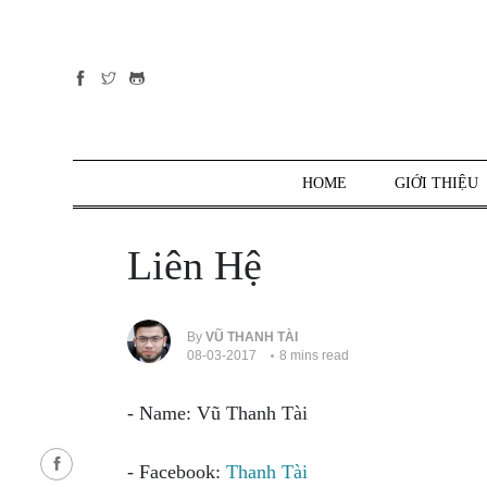
Tất cả
danh mục
PHP
PYTHON
HOME
GIỚI THIỆU
JAVASCRIPT
NODE.JS
Liên Hệ
JAVA CORE
SQL
MONGO DB
By
VŨ THANH TÀI
08-03-2017
8 mins read
HTML
CSS
- Name: Vũ Thanh Tài
THỦ THUẬT
CÔNG
- Facebook:
Thanh Tài