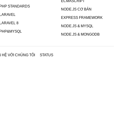
ECMASCRIPT
PHP STANDARDS
NODE.JS CƠ BẢN
LARAVEL
EXPRESS FRAMEWORK
LARAVEL 8
NODE.JS & MYSQL
PHP&MYSQL
NODE.JS & MONGODB
N HỆ VỚI CHÚNG TÔI
STATUS