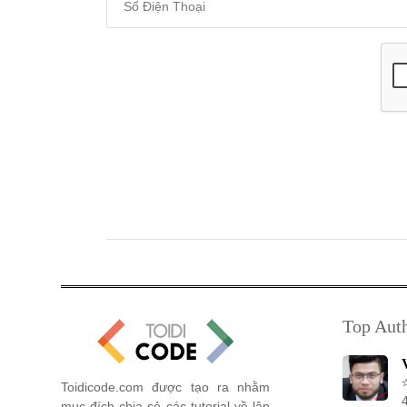
Top Aut
Toidicode.com được tạo ra nhằm
mục đích chia sẻ các tutorial về lập