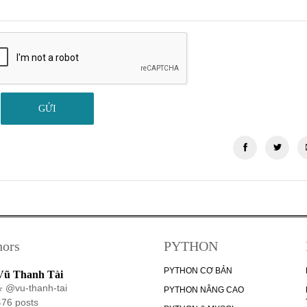
GỬI
hors
PYTHON
PYTHON CƠ BẢN
Vũ Thanh Tài
@vu-thanh-tai
PYTHON NÂNG CAO
476 posts