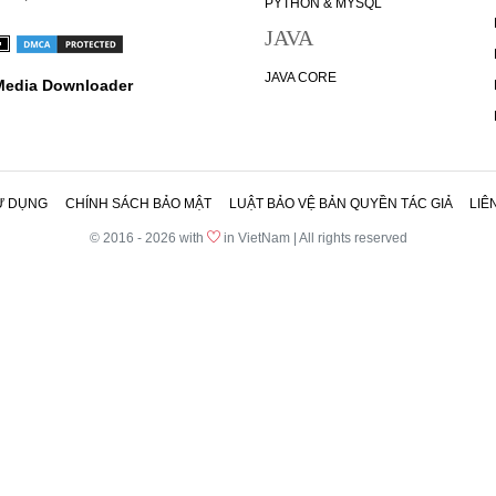
PYTHON & MYSQL
JAVA
JAVA CORE
 Media Downloader
Ử DỤNG
CHÍNH SÁCH BẢO MẬT
LUẬT BẢO VỆ BẢN QUYỀN TÁC GIẢ
LIÊ
© 2016 - 2026 with
in VietNam | All rights reserved