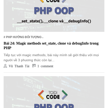
NGHỆ
TOOLS &
SOFTWARE
TIN TỨC &
REVIEW
TÌM KIẾM
# PHP HƯỚNG ĐỐI TƯỢNG
TIN TUYỂN
Bài 24: Magic methods set_state, clone và debugInfo trong
DỤNG
PHP
LIÊN HỆ
Tiếp tục với magic methods, bài này mình sẽ giới thiệu với mọi
người về 3 phương thức còn lại...
Vũ Thanh Tài
1 comment