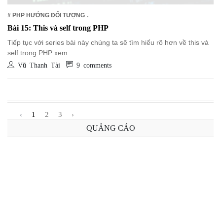
# PHP HƯỚNG ĐỐI TƯỢNG
Bài 15: This và self trong PHP
Tiếp tục với series bài này chúng ta sẽ tìm hiểu rõ hơn về this và
self trong PHP xem...
Vũ Thanh Tài
9 comments
‹
1
2
3
›
QUẢNG CÁO