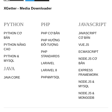
XGetter - Media Downloader
PYTHON
PHP
JAVASCRIPT
PYTHON CƠ
PHP CƠ BẢN
JAVASCRIPT
BẢN
CƠ BẢN
PHP HƯỚNG
PYTHON NÂNG
ĐỐI TƯỢNG
VUE.JS
CAO
PHP
ECMASCRIPT
PYTHON &
STANDARDS
NODE.JS CƠ
MYSQL
LARAVEL
BẢN
JAVA
LARAVEL 8
EXPRESS
FRAMEWORK
PHP&MYSQL
JAVA CORE
NODE.JS &
MYSQL
NODE.JS &
MONGODB