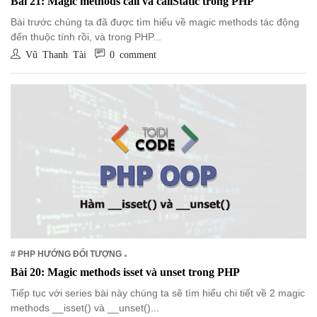
Bài 21: Magic methods call và callStatic trong PHP
Bài trước chúng ta đã được tìm hiểu về magic methods tác động
đến thuộc tính rồi, và trong PHP...
Vũ Thanh Tài
0 comment
# PHP HƯỚNG ĐỐI TƯỢNG
Bài 20: Magic methods isset và unset trong PHP
Tiếp tục với series bài này chúng ta sẽ tìm hiểu chi tiết về 2 magic
methods __isset() và __unset()...