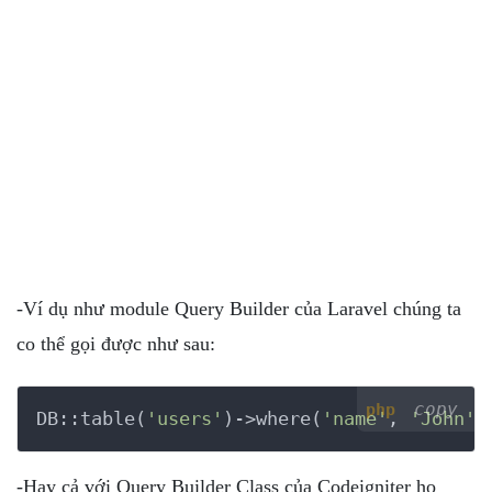
-Ví dụ như module Query Builder của Laravel chúng ta
co thể gọi được như sau:
copy
php
DB::table(
'users'
)->where(
'name'
, 
'John'
)
-Hay cả với Query Builder Class của Codeigniter họ