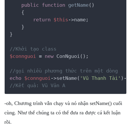
public
function
getName
()
    {
return
$this
->name;

    }

}

//Khởi tạo class
$connguoi
 = 
new
 ConNguoi();

//gọi nhiều phương thức trên một dòng
echo
$connguoi
->setName(
'Vũ Thanh Tài'
)->
//Kết quả: Vũ Văn A
-oh, Chương trình vẫn chạy và nó nhận setName() cuối
cùng. Như thế chúng ta có thể đưa ra được cá kết luận
rồi.