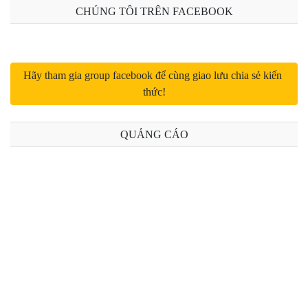
CHÚNG TÔI TRÊN FACEBOOK
Bài 12: Traits trong PHP
Bài 13: Traits trong PHP (phần 2)
Hãy tham gia group facebook để cùng giao lưu chia sẻ kiến 
thức!
Bài 14: Hàm ẩn danh Lambda và Closure trong PHP
Bài 15: This và self trong PHP
QUẢNG CÁO
Bài 16: Gọi nhiều phương thức trên một dòng
Bài 17: Hàm __autoload() trong PHP
Bài 18: Self và static trong PHP
Bài 19: Magic methods set và get trong PHP
Bài 20: Magic methods isset và unset trong PHP