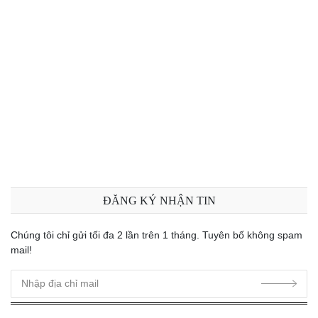
Bài 21: Magic methods call và callStatic trong PHP
Bài 22: Magic methods sleep và wakeup trong PHP
Bài 23: Magic methods toString và invoke trong PHP
Bài 24: Magic methods set_state, clone và debugInfo trong PHP
ĐĂNG KÝ NHẬN TIN
Chúng tôi chỉ gửi tối đa 2 lần trên 1 tháng. Tuyên bố không spam
mail!