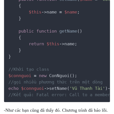
    {
$this
->name = 
$name
;

    }

public
function
getName
()
    {
return
$this
->name;

    }

}

//Khởi tạo class
$connguoi
 = 
new
//gọi nhiều phương thức trên một dòng
echo
$connguoi
->setName(
'Vũ Thanh Tài'
//Kết quả: Fatal error: Call to a member 
-Như các bạn cũng đã thấy đó. Chương trình đã báo lỗi.