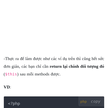
-Thực ra để làm được như các ví dụ trên thì cũng hết sức
đơn giản, các bạn chỉ cần
return lại chính đối tượng đó
(
) sau mỗi methods được.
$this
VD
:
copy
php
<?php