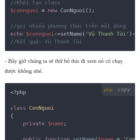
//Khởi tạo class
$connguoi
 = 
new
 ConNguoi();

//gọi nhiều phương thức trên một dòng
echo
$connguoi
->setName(
'Vũ Thanh Tài'
//Kết quả: Vũ Thanh Tài
- Bây giờ chúng ta sẽ thử bỏ this đi xem nó có chạy
được không nhé.
copy
php
<?php
class
ConNguoi
{
private
$name
;

public
function
setName
(
$name
 = 
'Con 