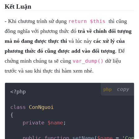
Kết Luận
- Khi chương trình sử dụng
thì cũng
return $this
đồng nghĩa với phương thức đó
trả về chính đối tượng
mà nó đang được thực thi
và lúc này
các xử lý của
phương thức đó cũng được add vào đối tượng
. Để
chứng minh chúng ta sẽ cùng
dữ liệu
var_dump()
trước và sau khi thực thi hàm xem nhé.
copy
php
<?php
class
ConNguoi
{
private
$name
;

public
function
setName
(
$name
 = 
'Con 