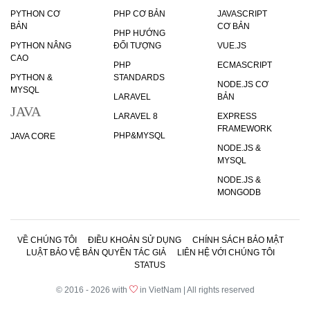
PYTHON CƠ
PHP CƠ BẢN
JAVASCRIPT
BẢN
CƠ BẢN
PHP HƯỚNG
PYTHON NÂNG
ĐỐI TƯỢNG
VUE.JS
CAO
PHP
ECMASCRIPT
PYTHON &
STANDARDS
NODE.JS CƠ
MYSQL
LARAVEL
BẢN
JAVA
LARAVEL 8
EXPRESS
FRAMEWORK
PHP&MYSQL
JAVA CORE
NODE.JS &
MYSQL
NODE.JS &
MONGODB
VỀ CHÚNG TÔI
ĐIỀU KHOẢN SỬ DỤNG
CHÍNH SÁCH BẢO MẬT
LUẬT BẢO VỆ BẢN QUYỀN TÁC GIẢ
LIÊN HỆ VỚI CHÚNG TÔI
STATUS
© 2016 - 2026 with
in VietNam | All rights reserved