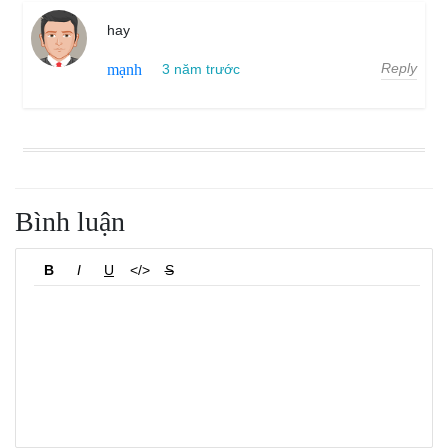
hay
Reply
mạnh
3 năm trước
Bình luận
B
I
U
</>
S