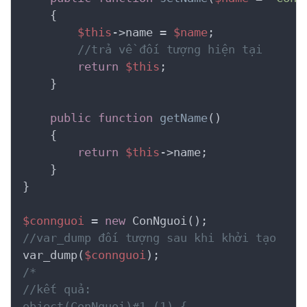
    {
$this
->name = 
$name
;

//trả về đối tượng hiện tại
return
$this
;

    }

public
function
getName
()
    {
return
$this
->name;

    }

}

$connguoi
 = 
new
//var_dump đối tượng sau khi khởi tạo
var_dump(
$connguoi
/*

//kết quả:

object(ConNguoi)#1 (1) {
