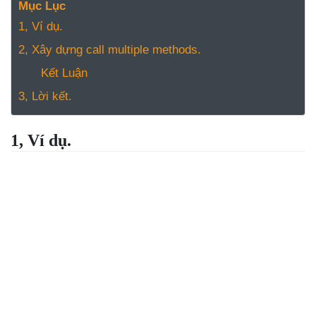
NGHỆ
Mục Lục
TOOLS &
1, Ví dụ.
SOFTWARE
2, Xây dựng call multiple methods.
TIN TỨC &
Kết Luận
REVIEW
3, Lời kết.
TÌM KIẾM
TIN TUYỂN
DỤNG
1, Ví dụ.
LIÊN HỆ