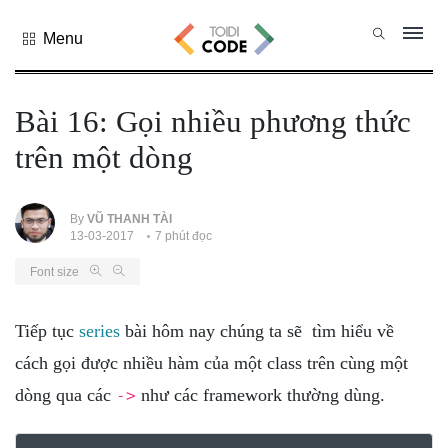
Menu
Tất cả
danh mục
Bài 16: Gọi nhiều phương thức
PHP
trên một dòng
PYTHON
JAVASCRIPT
NODE.JS
By
VŨ THANH TÀI
13-03-2017
7 phút đọc
JAVA CORE
Font size
SQL
MONGO DB
Tiếp tục
series
bài hôm nay chúng ta sẽ tìm hiểu về
HTML
cách gọi được nhiều hàm của một class trên cùng một
CSS
dòng qua các
như các framework thường dùng.
->
THỦ THUẬT
CÔNG