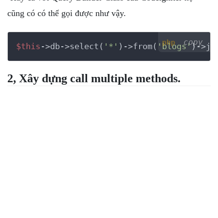
cũng có có thể gọi được như vậy.
copy
php
$this
->db->select(
'*'
)->from(
'blogs'
)->jo
2, Xây dựng call multiple methods.