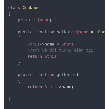
class
ConNguoi
{
private
$name
;

public
function
setName
(
$name
 = 
'Con 
    {
$this
->name = 
$name
;

//trả về đối tượng hiện tại
return
$this
;

    }

public
function
getName
()
    {
return
$this
->name;

    }

}
