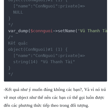
  ["name":"ConNguoi":private]=>

  NULL

}

*/
var_dump(
$connguoi
->setName(
'Vũ Thanh Tài
/*

Kết quả:

object(ConNguoi)#1 (1) {

  ["name":"ConNguoi":private]=>

  string(14) "Vũ Thanh Tài"

}

*/
-Kết quả như ý muốn đúng không các bạn?, Và vì nó trả
về mọt object như thế nên các bạn có thể gọi luôn được
đến các phương thức tiếp theo trong đối tượng.