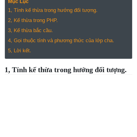
NGHỆ
Mục Lục
TOOLS &
1, Tính kế thừa trong hướng đối tượng.
SOFTWARE
2, Kế thừa trong PHP.
TIN TỨC &
3, Kế thừa bắc cầu.
REVIEW
4, Gọi thuộc tính và phương thức của lớp cha.
TÌM KIẾM
5, Lời kết.
TIN TUYỂN
DỤNG
LIÊN HỆ
1, Tính kế thừa trong hướng đối tượng.