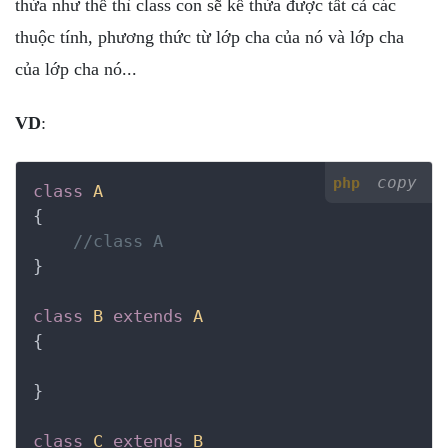
thừa như thế thì class con sẽ kế thừa được tất cả các
thuộc tính, phương thức từ lớp cha của nó và lớp cha
của lớp cha nó...
VD
:
copy
php
class
A
{
//class A
}

class
B
extends
A
{
}

class
C
extends
B