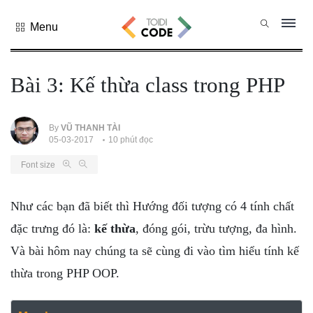
Menu
Tất cả
danh mục
Bài 3: Kế thừa class trong PHP
PHP
PYTHON
JAVASCRIPT
By
VŨ THANH TÀI
05-03-2017
10 phút đọc
NODE.JS
Font size
JAVA CORE
SQL
Như các bạn đã biết thì Hướng đối tượng có 4 tính chất
MONGO DB
đặc trưng đó là:
kế thừa
, đóng gói, trừu tượng, đa hình.
HTML
Và bài hôm nay chúng ta sẽ cùng đi vào tìm hiểu tính kế
CSS
thừa trong PHP OOP.
THỦ THUẬT
CÔNG