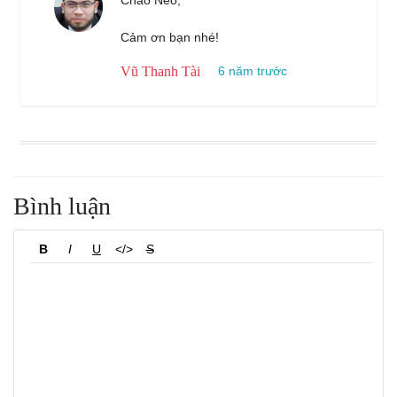
Chào Neo,
Cảm ơn bạn nhé!
Vũ Thanh Tài
6 năm trước
Bình luận
B
I
U
</>
S