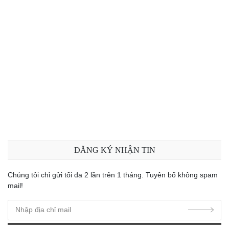
Bài 21: Magic methods call và callStatic trong PHP
Bài 22: Magic methods sleep và wakeup trong PHP
Bài 23: Magic methods toString và invoke trong PHP
Bài 24: Magic methods set_state, clone và debugInfo trong PHP
ĐĂNG KÝ NHẬN TIN
Chúng tôi chỉ gửi tối đa 2 lần trên 1 tháng. Tuyên bố không spam
mail!