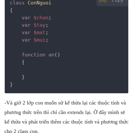
copy
php
class
ConNguoi
{
var
$chan
;

var
$tay
;

var
$mat
;

var
$mui
;

function
an
()
    {
    }

}
-Và giờ 2 lớp con muốn sử kế thừa lại các thuộc tính và
phương thức trên thì chỉ cần extends lại. Ở đây mình sẽ
kế thừa và phát triển thêm các thuộc tính và phương thức
cho 2 class con.