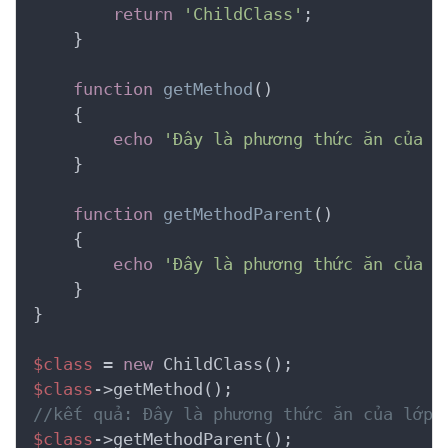
return
'ChildClass'
;

    }

function
getMethod
()
    {
echo
'Đây là phương thức ăn của l
    }

function
getMethodParent
()
    {
echo
'Đây là phương thức ăn của l
    }

}

$class
 = 
new
$class
//kết quả: Đây là phương thức ăn của lớp 
$class