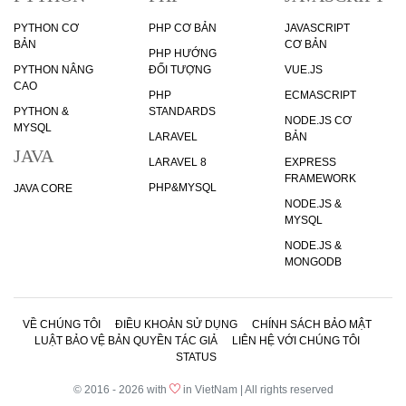
PYTHON CƠ
PHP CƠ BẢN
JAVASCRIPT
BẢN
CƠ BẢN
PHP HƯỚNG
PYTHON NÂNG
ĐỐI TƯỢNG
VUE.JS
CAO
PHP
ECMASCRIPT
PYTHON &
STANDARDS
NODE.JS CƠ
MYSQL
LARAVEL
BẢN
JAVA
LARAVEL 8
EXPRESS
FRAMEWORK
PHP&MYSQL
JAVA CORE
NODE.JS &
MYSQL
NODE.JS &
MONGODB
VỀ CHÚNG TÔI
ĐIỀU KHOẢN SỬ DỤNG
CHÍNH SÁCH BẢO MẬT
LUẬT BẢO VỆ BẢN QUYỀN TÁC GIẢ
LIÊN HỆ VỚI CHÚNG TÔI
STATUS
© 2016 - 2026 with
in VietNam | All rights reserved