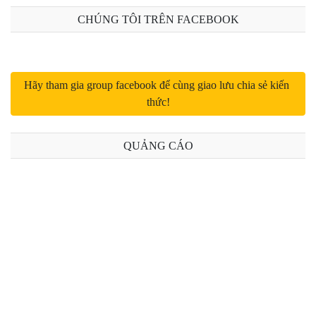
Bài 11: Namespace trong PHP
CHÚNG TÔI TRÊN FACEBOOK
Bài 12: Traits trong PHP
Bài 13: Traits trong PHP (phần 2)
Hãy tham gia group facebook để cùng giao lưu chia sẻ kiến 
thức!
Bài 14: Hàm ẩn danh Lambda và Closure trong PHP
Bài 15: This và self trong PHP
QUẢNG CÁO
Bài 16: Gọi nhiều phương thức trên một dòng
Bài 17: Hàm __autoload() trong PHP
Bài 18: Self và static trong PHP
Bài 19: Magic methods set và get trong PHP
Bài 20: Magic methods isset và unset trong PHP