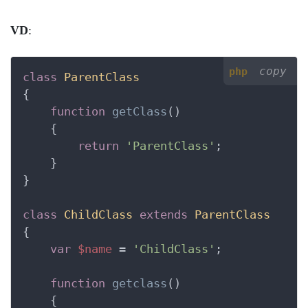
VD
:
copy
php
class
ParentClass
{
function
getClass
()
    {
return
'ParentClass'
;

    }

}

class
ChildClass
extends
ParentClass
{
var
$name
 = 
'ChildClass'
;

function
getclass
()
    {