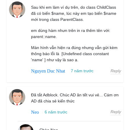
Sau khi em làm ví dụ trên, do class ChildClass
đã có biến $name, lúc này em tạo biến $name
mới trong class ParentClass.
em dùng hàm nhưn trên in ra thêm tên với:
parent::name.
Màn hình vẫn hiện ra đúng nhưng vẫn gửi kèm
thông báo lỗi là [Undefined class constant
'name' ] như vậy là sao ạ.
Reply
Nguyen Duc Nhat
7 năm trước
Đã tắt Adblock. Chúc AD ăn tết vui vẻ... Cám ơn
AD đã chia sẻ kiến thức
Reply
Neo
6 năm trước