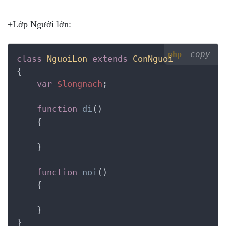
+Lớp Người lớn:
copy
php
class
NguoiLon
extends
ConNguoi
{
var
$longnach
;

function
di
()
    {
    }

function
noi
()
    {
    }

}