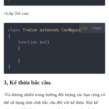
+Lớp Trẻ con:
copy
php
class
TreCon
extensds
ConNguoi
{
function
bo
()
    {
    }

}
3, Kế thừa bắc cầu.
-Và đương nhiên trong hướng đối tượng các bạn cũng có
thể sử dụng tính chất bắc cầu đối với kế thừa. Khi kế