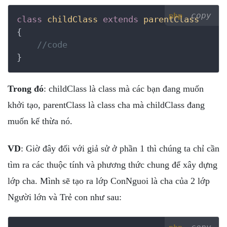
copy
php
class
childClass
extends
parentClass
{
//code
}
Trong đó
: childClass là class mà các bạn đang muốn
khởi tạo, parentClass là class cha mà childClass đang
muốn kế thừa nó.
VD
: Giờ đây đối với giả sử ở phần 1 thì chúng ta chỉ cần
tìm ra các thuộc tính và phương thức chung để xây dựng
lớp cha. Mình sẽ tạo ra lớp ConNguoi là cha của 2 lớp
Người lớn và Trẻ con như sau: