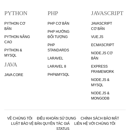
PYTHON
PHP
JAVASCRIPT
PYTHON CƠ
PHP CƠ BẢN
JAVASCRIPT
BẢN
CƠ BẢN
PHP HƯỚNG
PYTHON NÂNG
ĐỐI TƯỢNG
VUE.JS
CAO
PHP
ECMASCRIPT
PYTHON &
STANDARDS
NODE.JS CƠ
MYSQL
LARAVEL
BẢN
JAVA
LARAVEL 8
EXPRESS
FRAMEWORK
PHP&MYSQL
JAVA CORE
NODE.JS &
MYSQL
NODE.JS &
MONGODB
VỀ CHÚNG TÔI
ĐIỀU KHOẢN SỬ DỤNG
CHÍNH SÁCH BẢO MẬT
LUẬT BẢO VỆ BẢN QUYỀN TÁC GIẢ
LIÊN HỆ VỚI CHÚNG TÔI
STATUS