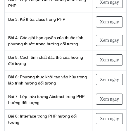
NGHỆ
Xem ngay
PHP
TOOLS &
SOFTWARE
Bài 3: Kế thừa class trong PHP
Xem ngay
TIN TỨC &
REVIEW
Bài 4: Các giới hạn quyền của thuộc tính,
Xem ngay
TÌM KIẾM
phương thước trong hướng đối tượng
TIN TUYỂN
DỤNG
Bài 5: Cách tính chất đặc thù của hướng
Xem ngay
đối tượng
LIÊN HỆ
Bài 6: Phương thức khởi tạo vào hủy trong
Xem ngay
lập trình hướng đối tượng
Bài 7: Lớp trừu tượng Abstract trong PHP
Xem ngay
hướng đối tượng
Bài 8: Interface trong PHP hướng đối
Xem ngay
tượng