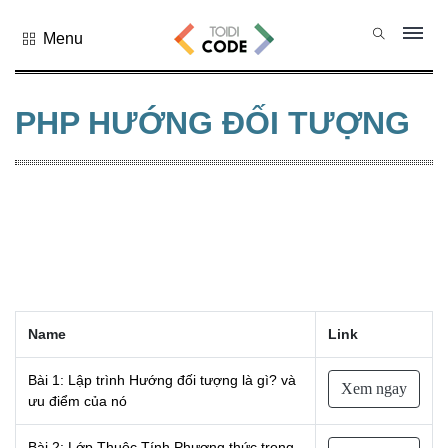
Menu
Tất cả
danh mục
PHP HƯỚNG ĐỐI TƯỢNG
PHP
PYTHON
JAVASCRIPT
NODE.JS
JAVA CORE
SQL
MONGO DB
Name
Link
HTML
CSS
Bài 1: Lập trình Hướng đối tượng là gì? và
Xem ngay
ưu điểm của nó
THỦ THUẬT
CÔNG
Bài 2: Lớp Thuộc Tính Phương thức trong