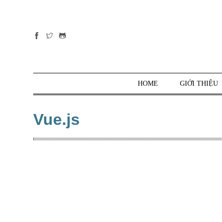
Tất cả
danh mục
PHP
PYTHON
HOME
GIỚI THIỆU
JAVASCRIPT
NODE.JS
Vue.js
JAVA CORE
SQL
MONGO DB
HTML
CSS
THỦ THUẬT
CÔNG