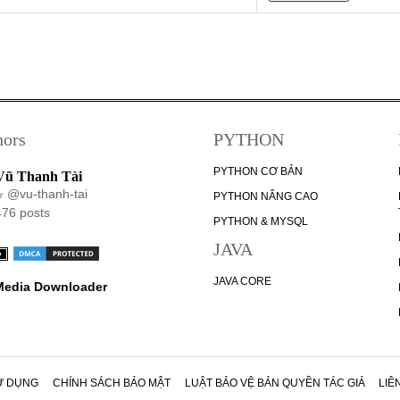
hors
PYTHON
PYTHON CƠ BẢN
Vũ Thanh Tài
@vu-thanh-tai
PYTHON NÂNG CAO
476 posts
PYTHON & MYSQL
JAVA
JAVA CORE
 Media Downloader
Ử DỤNG
CHÍNH SÁCH BẢO MẬT
LUẬT BẢO VỆ BẢN QUYỀN TÁC GIẢ
LIÊ