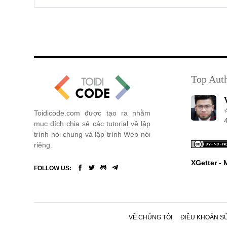
Top Aut
Toidicode.com được tạo ra nhằm
mục đích chia sẻ các tutorial về lập
trình nói chung và lập trình Web nói
riêng.
XGetter -
FOLLOW US:
VỀ CHÚNG TÔI
ĐIỀU KHOẢN S