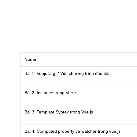
NGHỆ
TOOLS &
SOFTWARE
TIN TỨC &
REVIEW
TÌM KIẾM
TIN TUYỂN
DỤNG
Name
LIÊN HỆ
Bài 1: Vuejs là gì? Viết chương trình đầu tiên
Bài 2: Instance trong Vue.js
Bài 3: Template Syntax trong Vue.js
Bài 4: Computed property và watcher trong vue.js