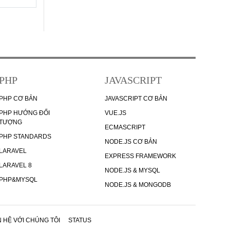
PHP
JAVASCRIPT
PHP CƠ BẢN
JAVASCRIPT CƠ BẢN
PHP HƯỚNG ĐỐI
VUE.JS
TƯỢNG
ECMASCRIPT
PHP STANDARDS
NODE.JS CƠ BẢN
LARAVEL
EXPRESS FRAMEWORK
LARAVEL 8
NODE.JS & MYSQL
PHP&MYSQL
NODE.JS & MONGODB
N HỆ VỚI CHÚNG TÔI
STATUS