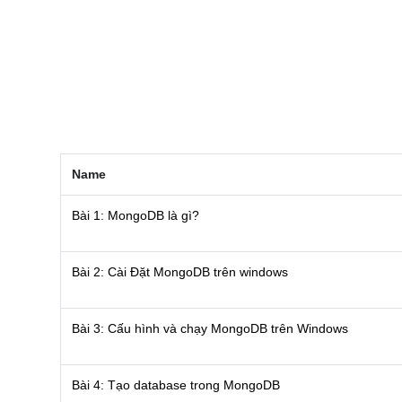
NGHỆ
TOOLS &
SOFTWARE
TIN TỨC &
REVIEW
TÌM KIẾM
TIN TUYỂN
DỤNG
Name
LIÊN HỆ
Bài 1: MongoDB là gì?
Bài 2: Cài Đặt MongoDB trên windows
Bài 3: Cấu hình và chạy MongoDB trên Windows
Bài 4: Tạo database trong MongoDB