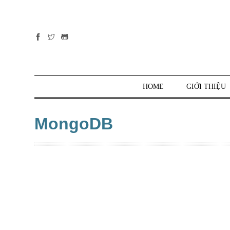
Tất cả
danh mục
PHP
PYTHON
HOME
GIỚI THIỆU
JAVASCRIPT
NODE.JS
MongoDB
JAVA CORE
SQL
MONGO DB
HTML
CSS
THỦ THUẬT
CÔNG