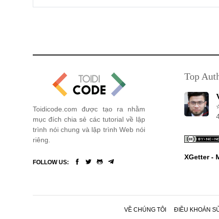
Top Aut
Toidicode.com được tạo ra nhằm
mục đích chia sẻ các tutorial về lập
trình nói chung và lập trình Web nói
riêng.
XGetter -
FOLLOW US:
VỀ CHÚNG TÔI
ĐIỀU KHOẢN S