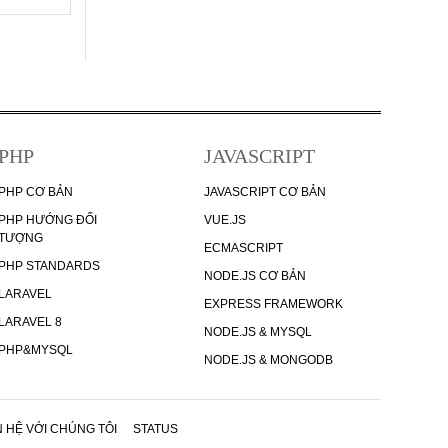
PHP
JAVASCRIPT
PHP CƠ BẢN
JAVASCRIPT CƠ BẢN
PHP HƯỚNG ĐỐI
VUE.JS
TƯỢNG
ECMASCRIPT
PHP STANDARDS
NODE.JS CƠ BẢN
LARAVEL
EXPRESS FRAMEWORK
LARAVEL 8
NODE.JS & MYSQL
PHP&MYSQL
NODE.JS & MONGODB
N HỆ VỚI CHÚNG TÔI
STATUS