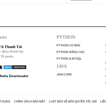
hors
PYTHON
PYTHON CƠ BẢN
Vũ Thanh Tài
@vu-thanh-tai
PYTHON NÂNG CAO
476 posts
PYTHON & MYSQL
JAVA
JAVA CORE
 Media Downloader
Ử DỤNG
CHÍNH SÁCH BẢO MẬT
LUẬT BẢO VỆ BẢN QUYỀN TÁC GIẢ
LIÊ