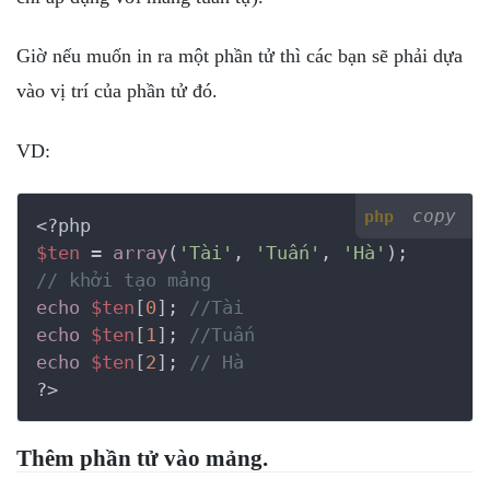
Giờ nếu muốn in ra một phần tử thì các bạn sẽ phải dựa
vào vị trí của phần tử đó.
VD:
copy
php
<?php
$ten
 = 
array
(
'Tài'
, 
'Tuấn'
, 
'Hà'
// khởi tạo mảng
echo
$ten
[
0
]; 
//Tài
echo
$ten
[
1
]; 
//Tuấn
echo
$ten
[
2
]; 
// Hà
?>
Thêm phần tử vào mảng.