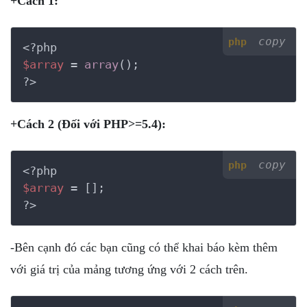
+Cách 1:
copy
php
<?php
$array
 = 
array
?>
+Cách 2 (Đối với PHP>=5.4):
copy
php
<?php
$array
?>
-Bên cạnh đó các bạn cũng có thể khai báo kèm thêm
với giá trị của mảng tương ứng với 2 cách trên.