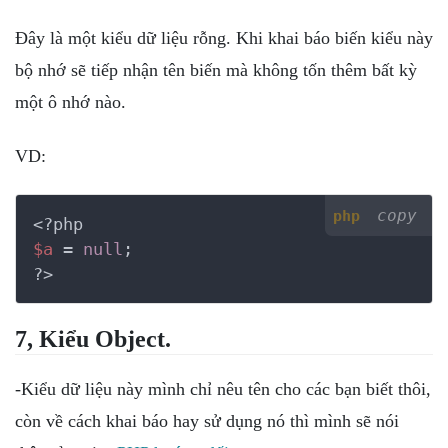
Đây là một kiểu dữ liệu rỗng. Khi khai báo biến kiểu này
bộ nhớ sẽ tiếp nhận tên biến mà không tốn thêm bất kỳ
một ô nhớ nào.
VD:
copy
php
<?php
$a
 = 
null
?>
7, Kiểu Object.
-Kiểu dữ liệu này mình chỉ nêu tên cho các bạn biết thôi,
còn về cách khai báo hay sử dụng nó thì mình sẽ nói