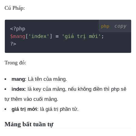
Cú Pháp:
copy
php
<?php
$mang
[
'index'
] = 
'giá trị mới'
?>
Trong đó:
mang
: Là tên của mảng.
index
: là key của mảng, nếu không điền thì php sẽ
tự thêm vào cuối mảng.
giá trị mới
: là giá trị phần tử.
Mảng bất tuần tự