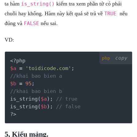
ta hàm
kiểm tra xem phần tử có phải
is_string()
chuỗi hay không. Hàm này kết quả sẽ trả về
nếu
TRUE
đúng và
nếu sai.
FALSE
VD:
copy
php
<?php
$a
 = 
'toidicode.com'
//khai bao bien a
$b
 = 
95
//khai bao bien b
is_string(
$a
); 
// true
is_string(
$b
); 
// false
?>
5, Kiểu mảng.