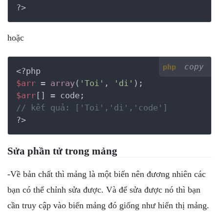
?>
hoặc
copy
php
<?php
$arr
 = 
array
(
'Toi'
, 
'di'
$arr
// kết quả: ['Toi','di','code']
?>
Sửa phần tử trong mảng
-Về bản chất thì mảng là một biến nên đương nhiên các
bạn có thể chỉnh sửa được. Và để sửa được nó thì bạn
cần truy cập vào biến mảng đó giống như hiển thị mảng.