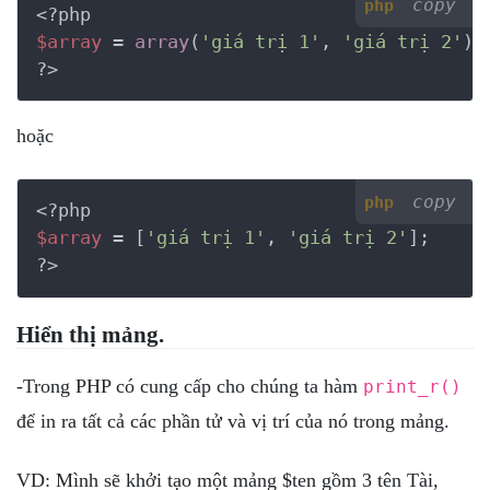
copy
php
<?php
$array
 = 
array
(
'giá trị 1'
, 
'giá trị 2'
?>
hoặc
copy
php
<?php
$array
 = [
'giá trị 1'
, 
'giá trị 2'
?>
Hiển thị mảng.
-Trong PHP có cung cấp cho chúng ta hàm
print_r()
để in ra tất cả các phần tử và vị trí của nó trong mảng.
VD: Mình sẽ khởi tạo một mảng $ten gồm 3 tên Tài,