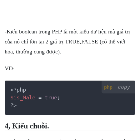
-Kiểu boolean trong PHP là một kiểu dữ liệu mà giá trị
của nó chỉ tồn tại 2 giá trị TRUE,FALSE (có thể viết
hoa, thường cũng được).
VD:
copy
php
<?php
$is_Male
 = 
true
?>
4, Kiểu chuỗi.