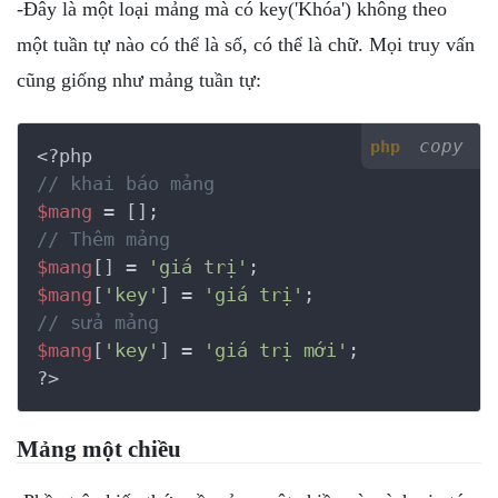
-Đây là một loại mảng mà có key('Khóa') không theo
một tuần tự nào có thể là số, có thể là chữ. Mọi truy vấn
cũng giống như mảng tuần tự:
copy
php
<?php
// khai báo mảng
$mang
// Thêm mảng
$mang
[] = 
'giá trị'
$mang
[
'key'
] = 
'giá trị'
// sửa mảng
$mang
[
'key'
] = 
'giá trị mới'
?>
Mảng một chiều