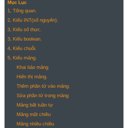
NGHỆ
Mục Lục
TOOLS &
1, Tổng quan.
SOFTWARE
2, Kiểu INT(số nguyên).
TIN TỨC &
3, Kiểu số thực.
REVIEW
3, Kiểu boolean.
TÌM KIẾM
4, Kiểu chuỗi.
TIN TUYỂN
DỤNG
5, Kiểu mảng.
LIÊN HỆ
Khai báo mảng
Hiển thị mảng.
Thêm phần tử vào mảng.
Sửa phần tử trong mảng
Mảng bất tuần tự
Mảng một chiều
Mảng nhiều chiều