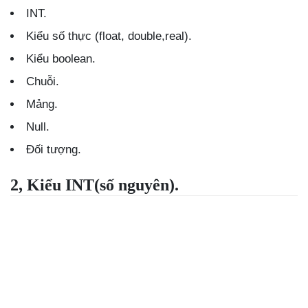
INT.
Kiểu số thực (float, double,real).
Kiểu boolean.
Chuỗi.
Mảng.
Null.
Đối tượng.
2, Kiểu INT(số nguyên).