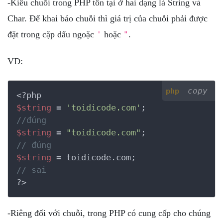
-Kiểu chuỗi trong PHP tồn tại ở hai dạng là String và
Char. Để khai báo chuỗi thì giá trị của chuỗi phải được
đặt trong cặp dấu ngoặc
hoặc
.
'
"
VD:
copy
php
<?php
$string
 = 
'toidicode.com'
//đúng
$string
 = 
"toidicode.com"
// đúng
$string
// sai
?>
-Riêng đối với chuỗi, trong PHP có cung cấp cho chúng