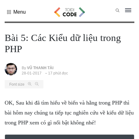
Menu
Tất cả
danh mục
Bài 5: Các Kiểu dữ liệu trong
PHP
PHP
PYTHON
JAVASCRIPT
NODE.JS
By
VŨ THANH TÀI
28-01-2017
17 phút đọc
JAVA CORE
Font size
SQL
MONGO DB
OK, Sau khi đã tìm hiểu về biến và hằng trong PHP thì
HTML
bài hôm nay chúng ta tiếp tục nghiên cứu về kiểu dữ liệu
CSS
trong PHP xem có gì nổi bật không nhé!
THỦ THUẬT
CÔNG