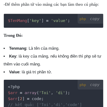
-Để thêm phần tử vào mảng các bạn làm theo cú pháp:
copy
php
$TenMang
[
'key'
] = 
'value'
;
Trong Đó:
Tenmang
: Là tên của mảng.
Key
: là key của mảng, nếu không điền thì php sẽ tự
thêm vào cuối mảng.
Value
: là giá trị phần tử.
copy
php
<?php
$arr
 = 
array
(
'Toi'
, 
'di'
$arr
[
2
// kết quả: ['Toi','di','code']