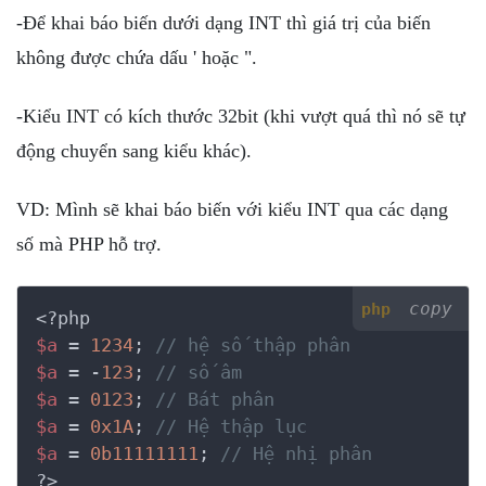
-Để khai báo biến dưới dạng INT thì giá trị của biến
không được chứa dấu ' hoặc ".
-Kiểu INT có kích thước 32bit (khi vượt quá thì nó sẽ tự
động chuyển sang kiểu khác).
VD: Mình sẽ khai báo biến với kiểu INT qua các dạng
số mà PHP hỗ trợ.
copy
php
<?php
$a
 = 
1234
; 
// hệ số thập phân
$a
 = -
123
; 
// số âm
$a
 = 
0123
; 
// Bát phân
$a
 = 
0x1A
; 
// Hệ thập lục
$a
 = 
0b11111111
; 
// Hệ nhị phân
?>