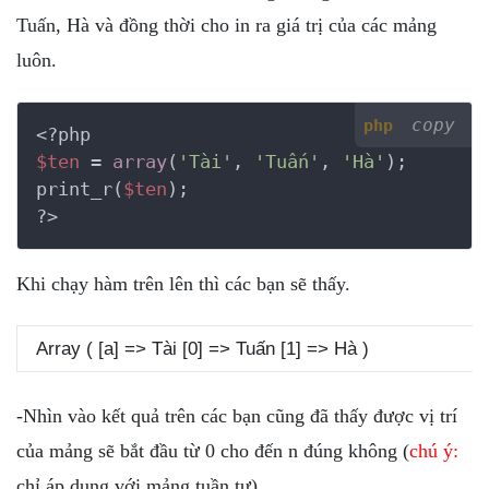
Tuấn, Hà và đồng thời cho in ra giá trị của các mảng
luôn.
copy
php
<?php
$ten
 = 
array
(
'Tài'
, 
'Tuấn'
, 
'Hà'
);

print_r(
$ten
?>
Khi chạy hàm trên lên thì các bạn sẽ thấy.
Array ( [a] => Tài [0] => Tuấn [1] => Hà )
-Nhìn vào kết quả trên các bạn cũng đã thấy được vị trí
của mảng sẽ bắt đầu từ 0 cho đến n đúng không (
chú ý:
chỉ áp dụng với mảng tuần tự).