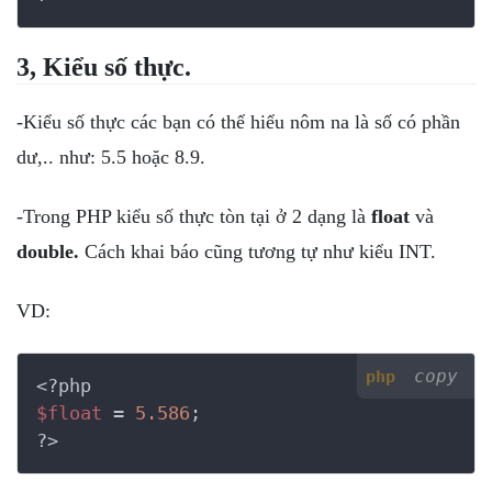
3, Kiểu số thực.
-Kiểu số thực các bạn có thể hiểu nôm na là số có phần
dư,.. như: 5.5 hoặc 8.9.
-Trong PHP kiểu số thực tòn tại ở 2 dạng là
float
và
double.
Cách khai báo cũng tương tự như kiểu INT.
VD:
copy
php
<?php
$float
 = 
5.586
?>