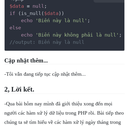
$data
 = 
null
if
 (is_null(
$data
))

echo
'Biến này là null'
else
echo
'Biến này không phải là null'
//output: Biến này là null
Cập nhật thêm...
-Tôi vẫn đang tiếp tục cập nhật thêm...
2, Lời kết.
-Qua bài hôm nay mình đã giới thiệu xong đến mọi
người các hàm xử lý dữ liệu trong PHP rồi. Bài tiếp theo
chúng ta sẽ tìm hiểu về các hàm xử lý ngày tháng trong