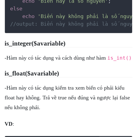
echo
'Biến này là số nguyên'
else
echo
'Biến này không phải là số nguyê
//output: Biến này không phải là số nguyê
is_integer($avariable)
-Hàm này có tác dụng và cách dùng như hàm
is_int()
is_float($avariable)
-Hàm này có tác dụng kiểm tra xem biến có phải kiểu
float hay không. Trả về true nếu đúng và ngược lại false
nếu không phải.
VD
: