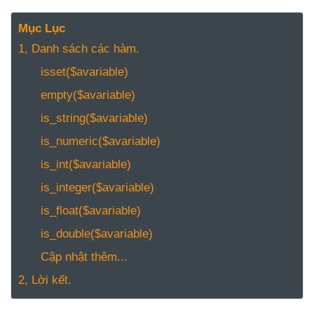
NGHỆ
TOOLS &
Mục Lục
SOFTWARE
1, Danh sách các hàm.
TIN TỨC &
isset($avariable)
REVIEW
empty($avariable)
TÌM KIẾM
is_string($avariable)
TIN TUYỂN
DỤNG
is_numeric($avariable)
LIÊN HỆ
is_int($avariable)
is_integer($avariable)
is_float($avariable)
is_double($avariable)
Cập nhật thêm...
2, Lời kết.