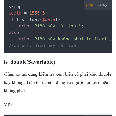
copy
php
<?php
$data
 = 
1555.5
if
 (is_float(
$data
))

echo
'Biến này là float'
else
echo
'Biến này không phải là float'
//output: Biến này là float
is_double($avariable)
-Hàm có tác dụng kiểm tra xem biến có phải kiểu double
hay không. Trả về true nếu đúng và ngược lại false nếu
không phải.
VD
: