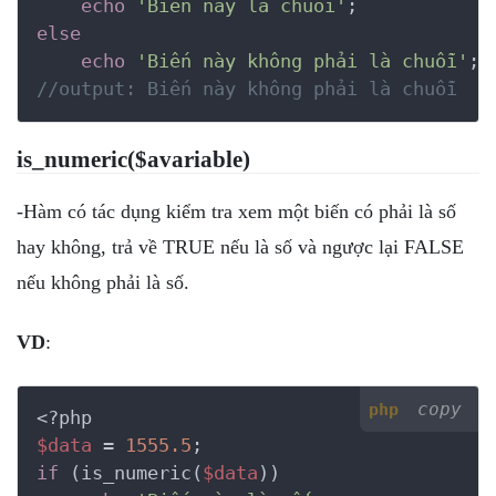
echo
'Biến này là chuỗi'
else
echo
'Biến này không phải là chuỗi'
//output: Biến này không phải là chuỗi
is_numeric($avariable)
-Hàm có tác dụng kiểm tra xem một biến có phải là số
hay không, trả về TRUE nếu là số và ngược lại FALSE
nếu không phải là số.
VD
:
copy
php
<?php
$data
 = 
1555.5
if
 (is_numeric(
$data
))
