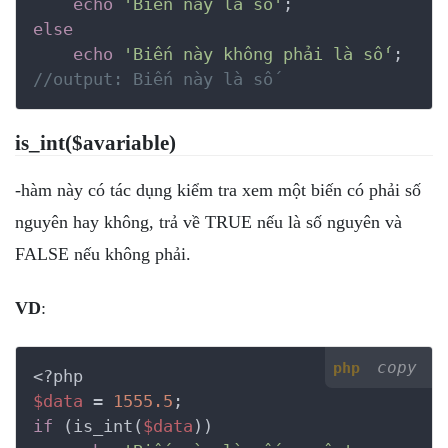
echo
'Biến này là số'
else
echo
'Biến này không phải là số'
//output: Biến này là số
is_int($avariable)
-hàm này có tác dụng kiểm tra xem một biến có phải số
nguyên hay không, trả về TRUE nếu là số nguyên và
FALSE nếu không phải.
VD
:
copy
php
<?php
$data
 = 
1555.5
if
 (is_int(
$data
))
