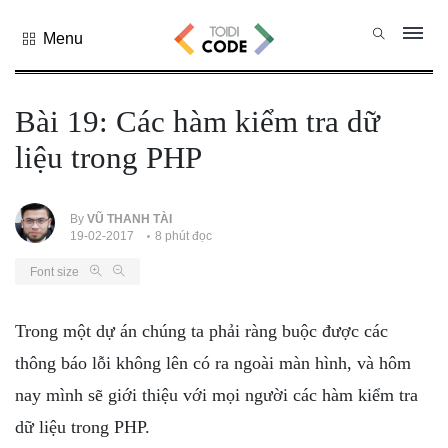
Menu
Tất cả
danh mục
Bài 19: Các hàm kiểm tra dữ
PHP
liệu trong PHP
PYTHON
JAVASCRIPT
NODE.JS
By
VŨ THANH TÀI
19-02-2017
8 phút đọc
JAVA CORE
Font size
SQL
MONGO DB
Trong một dự án chúng ta phải ràng buộc được các
HTML
thông báo lỗi không lên có ra ngoài màn hình, và hôm
CSS
nay mình sẽ giới thiệu với mọi người các hàm kiểm tra
THỦ THUẬT
dữ liệu trong PHP.
CÔNG