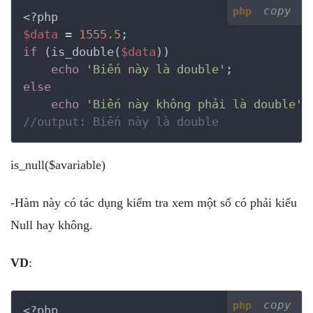
copy
php
<?php
$data
 = 
1555.5
if
 (is_double(
$data
))

echo
'Biến này là double'
else
echo
'Biến này không phải là double'
//output: Biến này là double
is_null($avariable)
-Hàm này có tác dụng kiểm tra xem một số có phải kiểu
Null hay không.
VD
:
copy
php
<?php