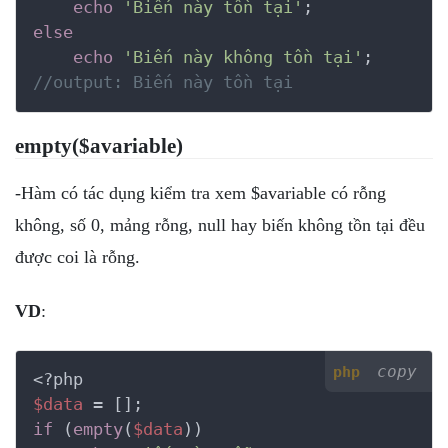
echo
'Biến này tồn tại'
else
echo
'Biến này không tồn tại'
//output: Biến này tồn tại
empty($avariable)
-Hàm có tác dụng kiểm tra xem $avariable có rỗng
không, số 0, mảng rỗng, null hay biến không tồn tại đều
được coi là rỗng.
VD
:
copy
php
<?php
$data
if
 (
empty
(
$data
))
