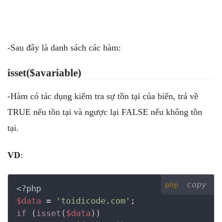
-Sau đây là danh sách các hàm:
isset($avariable)
-Hàm có tác dụng kiểm tra sự tồn tại của biến, trả về
TRUE nếu tồn tại và ngược lại FALSE nếu không tồn
tại.
VD
:
copy
php
<?php
$data
 = 
'toidicode.com'
if
 (
isset
(
$data
))
