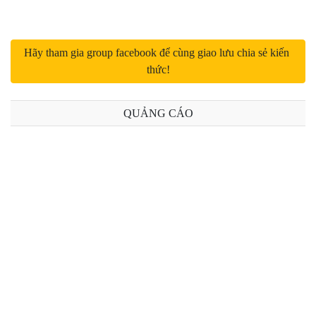
Bài 13: SESSION và COOKIE trong PHP
Bài 14: include, include_once, require, require_once trong PHP
Hãy tham gia group facebook để cùng giao lưu chia sẻ kiến 
thức!
Bài 15: Các hàm xử lý chuỗi trong PHP
Bài 16: Các hàm xử lý mảng trong PHP
QUẢNG CÁO
Bài 17: Các hàm xử lý file trong PHP
Bài 18: Upload file trong PHP
Bài 19: Các hàm kiểm tra dữ liệu trong PHP
Bài 20: Xử lý ngày tháng trong PHP
Bài 21: Hàm header trong PHP
Bài 22: Tham trị và tham chiếu trong PHP