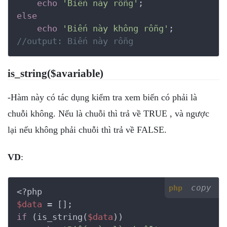
echo
'Biến này rỗng'
else
echo
'Biến này không rỗng'
//output: Biến này rỗng
is_string($avariable)
-Hàm này có tác dụng kiểm tra xem biến có phải là
chuỗi không. Nếu là chuỗi thì trả về TRUE , và ngược
lại nếu không phải chuỗi thì trả về FALSE.
VD
:
copy
php
<?php
$data
if
 (is_string(
$data
))
