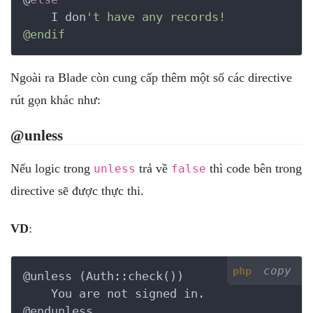
    I don
't have any records!

@endif
Ngoài ra Blade còn cung cấp thêm một số các directive
rút gọn khác như:
@unless
Nếu logic trong
trả về
thì code bên trong
unless
false
directive sẽ được thực thi.
VD
:
copy
php
@unless (Auth::check())

    You are not signed in.

@endunless