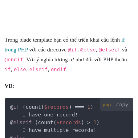
Trong blade template bạn có thể triển khai câu lệnh
if
trong PHP
với các directive
,
,
và
@if
@else
@elseif
. Với ý nghĩa tương tự như đối với PHP thuần
@endif
,
,
,
.
if
else
elseif
endif
VD
:
copy
php
@
if
 (count(
$records
) === 
1
)

    I have one record!

@
elseif
 (count(
$records
) > 
1
)

    I have multiple records!

@
else