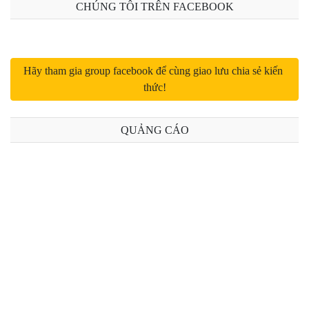
CHÚNG TÔI TRÊN FACEBOOK
Bài 13: Request trong Laravel 8 (phần 2)
Bài 14: Upload file trong Laravel 8
Hãy tham gia group facebook để cùng giao lưu chia sẻ kiến 
thức!
Bài 15: Response trong Laravel 8
Bài 16: Middleware trong Laravel 8
QUẢNG CÁO
Bài 17: Controller trong Laravel 8
Bài 18: URL trong Laravel 8
Bài 19: Session trong Laravel 8
Bài 20: Validation trong Laravel 8 (Phần 1)
Bài 21: Validation trong Laravel 8 (Phần 2)