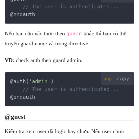
// The user is authenticated...
@endauth
Nếu bạn cần xác thực theo
khác thì bạn có thể
guard
truyền guard name và trong directive.
VD
: check auth theo guard admin.
copy
php
@auth(
'admin'
)

// The user is authenticated...
@endauth
@guest
Kiểm tra xem user đã logic hay chưa. Nếu user chưa