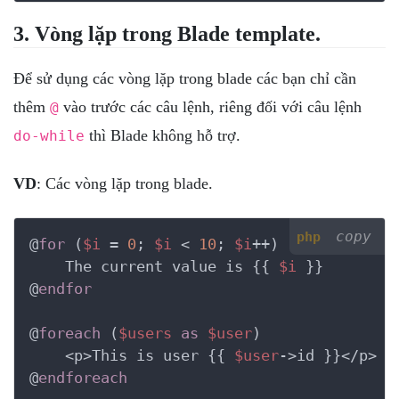
3. Vòng lặp trong Blade template.
Để sử dụng các vòng lặp trong blade các bạn chỉ cần
thêm
vào trước các câu lệnh, riêng đối với câu lệnh
@
thì Blade không hỗ trợ.
do-while
VD
: Các vòng lặp trong blade.
copy
php
@
for
 (
$i
 = 
0
; 
$i
 < 
10
; 
$i
++)

    The current value is {{ 
$i
 }}

@
endfor
@
foreach
 (
$users
as
$user
)

    <p>This is user {{ 
$user
->id }}</p>

@
endforeach