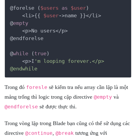
@forelse (
$users
as
$user
)

    <li>{{ 
$user
->name }}</li>

@
empty
    <p>No users</p>

@endforelse

@
while
 (
true
)

    <p>I
'm looping forever.</p>

@endwhile
Trong đó
sẽ kiểm tra nếu array cần lặp là một
foresle
mảng trống thì logic trong cặp directive
và
@empty
sẽ được thực thi.
@endforelse
Trong vòng lặp trong Blade bạn cũng có thể sử dụng các
directive
,
tương ứng với
@continue
@break