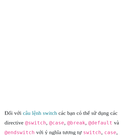
Đối với
câu lệnh switch
các bạn có thể sử dụng các
directive
,
,
,
và
@switch
@case
@break
@default
với ý nghĩa tương tự
,
,
@endswitch
switch
case