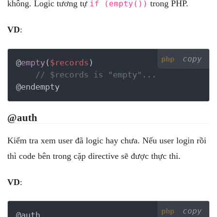
không. Logic tương tự
trong PHP.
if (empty())
VD
:
copy
php
@
empty
(
$records
)

// $records is "empty"...
@endempty
@auth
Kiểm tra xem user đã logic hay chưa. Nếu user login rồi
thì code bên trong cặp directive sẽ được thực thi.
VD
:
copy
php
@auth
