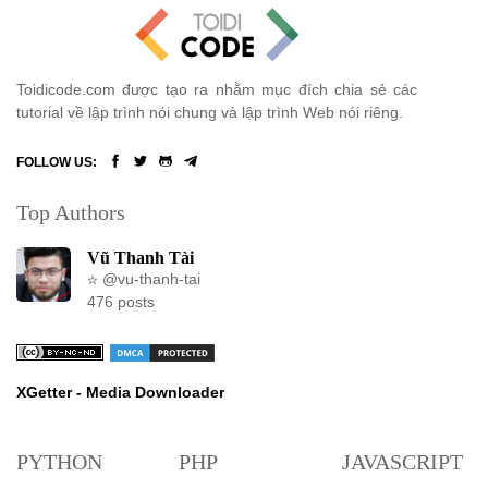
Bài 32: Event trong Eloquent Model Laravel 8
Bài 33: Eloquent ORM relationship trong Laravel 8
Toidicode.com được tạo ra nhằm mục đích chia sẻ các
tutorial về lập trình nói chung và lập trình Web nói riêng.
Bài 34: Eloquent ORM relationship trong Laravel 8 (Phần 2)
FOLLOW US:
Bài 35: Eloquent ORM relationship trong Laravel 8 (Phần 3)
Top Authors
Bài 36: Eloquent ORM collection trong Laravel 8
Vũ Thanh Tài
Bài 37: Mutator và Cast trong Laravel Eloquent
@vu-thanh-tai
476 posts
Bài 38: Eloquent ORM Serialize trong Laravel 8
Bài 39: Cache trong Laravel 8
XGetter - Media Downloader
Những tính năng mới trong PHP 8.1
PYTHON
PHP
JAVASCRIPT