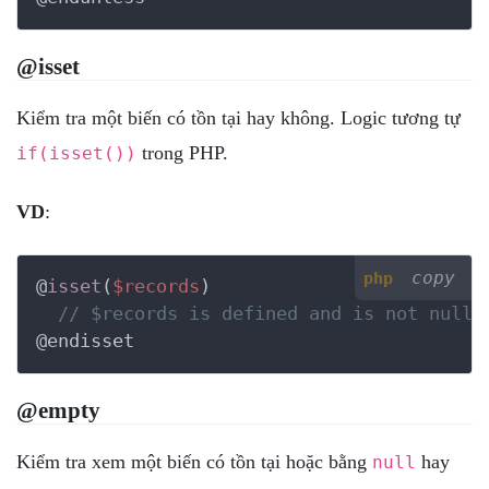
@isset
Kiểm tra một biến có tồn tại hay không. Logic tương tự
trong PHP.
if(isset())
VD
:
copy
php
@
isset
(
$records
)

// $records is defined and is not null.
@endisset
@empty
Kiểm tra xem một biến có tồn tại hoặc bằng
hay
null