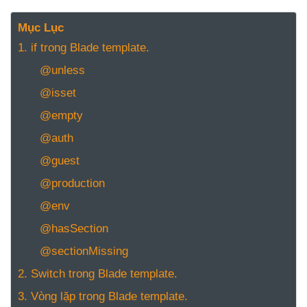
NGHỆ
TOOLS &
Mục Lục
SOFTWARE
1. if trong Blade template.
TIN TỨC &
@unless
REVIEW
@isset
TÌM KIẾM
@empty
TIN TUYỂN
DỤNG
@auth
LIÊN HỆ
@guest
@production
@env
@hasSection
@sectionMissing
2. Switch trong Blade template.
3. Vòng lặp trong Blade template.