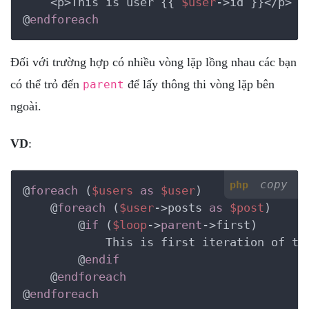
    <p>This is user {{ 
$user
->id }}</p>

@
endforeach
Đối với trường hợp có nhiều vòng lặp lồng nhau các bạn
có thể trỏ đến
để lấy thông thi vòng lặp bên
parent
ngoài.
VD
:
copy
php
@
foreach
 (
$users
as
$user
)

    @
foreach
 (
$user
->posts 
as
$post
)

        @
if
 (
$loop
->
parent
->first)

            This is first iteration of th
        @
endif
    @
endforeach
@
endforeach