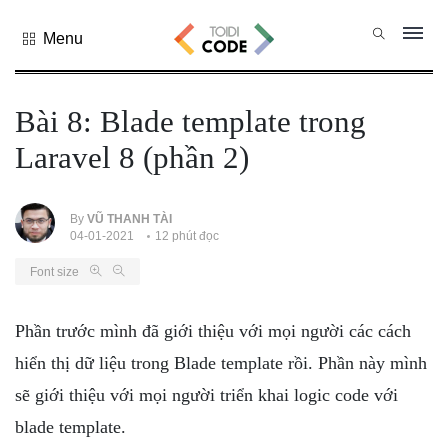
Menu
Tất cả
danh mục
Bài 8: Blade template trong
PHP
Laravel 8 (phần 2)
PYTHON
JAVASCRIPT
NODE.JS
By
VŨ THANH TÀI
04-01-2021
12 phút đọc
JAVA CORE
Font size
SQL
MONGO DB
Phần trước mình đã giới thiệu với mọi người các cách
HTML
hiển thị dữ liệu trong Blade template rồi. Phần này mình
CSS
sẽ giới thiệu với mọi người triển khai logic code với
THỦ THUẬT
blade template.
CÔNG