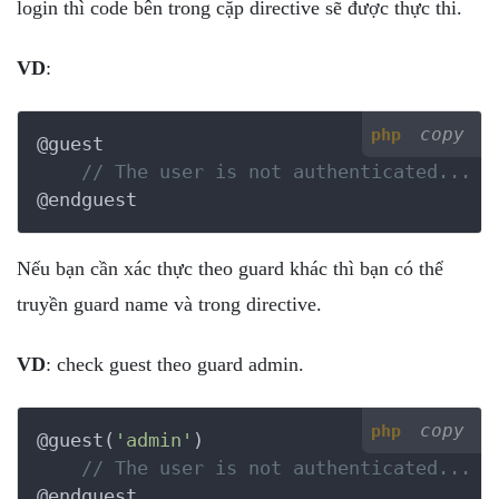
login thì code bên trong cặp directive sẽ được thực thi.
VD
:
copy
php
@guest

// The user is not authenticated...
@endguest
Nếu bạn cần xác thực theo guard khác thì bạn có thể
truyền guard name và trong directive.
VD
: check guest theo guard admin.
copy
php
@guest(
'admin'
)

// The user is not authenticated...
@endguest