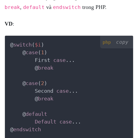
,
và
trong PHP.
break
default
endswitch
VD
:
copy
php
@
switch
(
$i
)

    @
case
(
1
)

        First 
case
...

        @
break
    @
case
(
2
)

        Second 
case
...

        @
break
    @
default
Default
case
...

@
endswitch