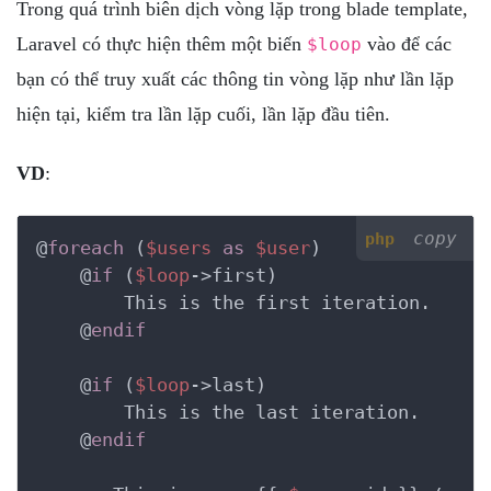
Trong quá trình biên dịch vòng lặp trong blade template,
Laravel có thực hiện thêm một biến
vào để các
$loop
bạn có thể truy xuất các thông tin vòng lặp như lần lặp
hiện tại, kiểm tra lần lặp cuối, lần lặp đầu tiên.
VD
:
copy
php
@
foreach
 (
$users
as
$user
)

    @
if
 (
$loop
->first)

        This is the first iteration.

    @
endif
    @
if
 (
$loop
->last)

        This is the last iteration.

    @
endif