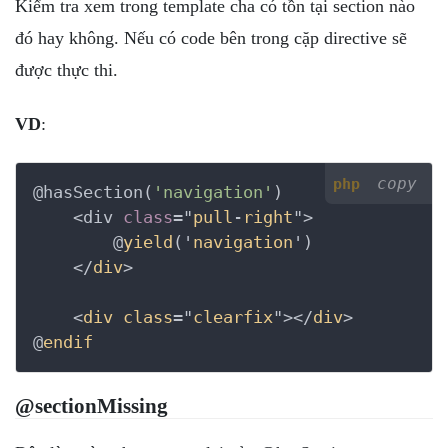
Kiểm tra xem trong template cha có tồn tại section nào
đó hay không. Nếu có code bên trong cặp directive sẽ
được thực thi.
VD
:
copy
php
@hasSection(
'navigation'
)

    <div 
class
="
pull
-
right
">

        @
yield
('
navigation
')

    </
div
>

    <
div
class
="
clearfix
"></
div
>

@
endif
@sectionMissing