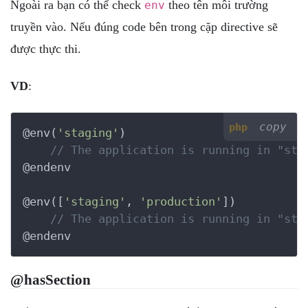
Ngoài ra bạn có thể check
theo tên môi trường
env
truyền vào. Nếu đúng code bên trong cặp directive sẽ
được thực thi.
VD
:
copy
php
@env(
'staging'
)

// The application is running in "sta
@endenv

@env([
'staging'
, 
'production'
])

// The application is running in "sta
@endenv
@hasSection