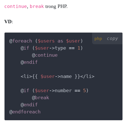
,
trong PHP.
continue
break
VD
:
copy
php
@
foreach
 (
$users
as
$user
)

    @
if
 (
$user
->type == 
1
)

        @
continue
    @
endif
    <li>{{ 
$user
->name }}</li>

    @
if
 (
$user
->number == 
5
)

        @
break
    @
endif
@
endforeach