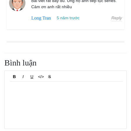
Bài viết rất đầy đủ. Ủng hộ anh tiếp tục series.
Cảm ơn anh rất nhiều
Reply
Long Tran
5 năm trước
Bình luận
B
I
U
</>
S