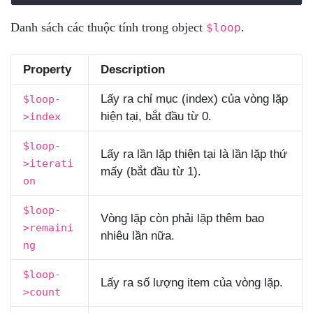
Danh sách các thuộc tính trong object
.
$loop
Property
Description
Lấy ra chỉ mục (index) của vòng lặp
$loop-
hiện tại, bắt đầu từ 0.
>index
$loop-
Lấy ra lần lặp thiện tại là lần lặp thứ
>iterati
mấy (bắt đầu từ 1).
on
$loop-
Vòng lặp còn phải lặp thêm bao
>remaini
nhiêu lần nữa.
ng
$loop-
Lấy ra số lượng item của vòng lặp.
>count