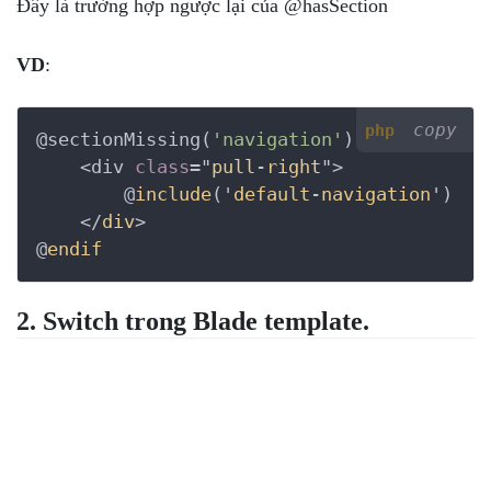
Đây là trường hợp ngược lại của @hasSection
VD
:
copy
php
@sectionMissing(
'navigation'
)

    <div 
class
="
pull
-
right
">

        @
include
('
default
-
navigation
')

    </
div
>

@
endif
2. Switch trong Blade template.