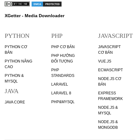
Bài 39: Cache trong Laravel 8
XGetter - Media Downloader
Những tính năng mới trong PHP 8.1
PYTHON
PHP
JAVASCRIPT
PYTHON CƠ
PHP CƠ BẢN
JAVASCRIPT
BẢN
CƠ BẢN
PHP HƯỚNG
PYTHON NÂNG
ĐỐI TƯỢNG
VUE.JS
CAO
PHP
ECMASCRIPT
PYTHON &
STANDARDS
NODE.JS CƠ
MYSQL
LARAVEL
BẢN
JAVA
LARAVEL 8
EXPRESS
FRAMEWORK
PHP&MYSQL
JAVA CORE
NODE.JS &
MYSQL
NODE.JS &
MONGODB