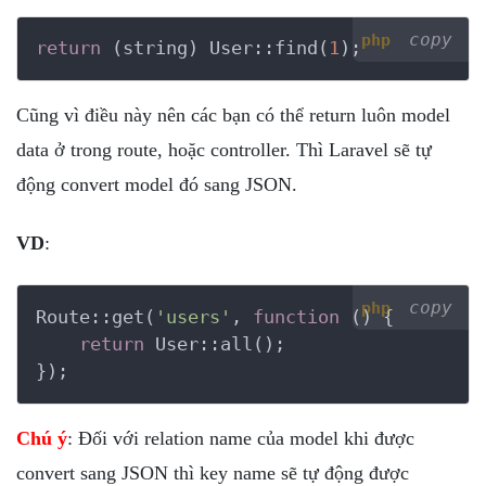
copy
php
return
 (string) User::find(
1
);
Cũng vì điều này nên các bạn có thể return luôn model
data ở trong route, hoặc controller. Thì Laravel sẽ tự
động convert model đó sang JSON.
VD
:
copy
php
Route::get(
'users'
, 
function
()
 {
return
 User::all();

});
Chú ý
: Đối với relation name của model khi được
convert sang JSON thì key name sẽ tự động được