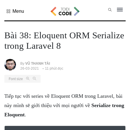
Menu
Tất cả
danh mục
Bài 38: Eloquent ORM Serialize
PHP
trong Laravel 8
PYTHON
JAVASCRIPT
NODE.JS
By
VŨ THANH TÀI
26-03-2021
11 phút đọc
JAVA CORE
Font size
SQL
MONGO DB
Tiếp tục với series về Eloquent ORM trong Laravel, bài
HTML
này mình sẽ giới thiệu với mọi người về
Serialize trong
CSS
Eloquent
.
THỦ THUẬT
CÔNG