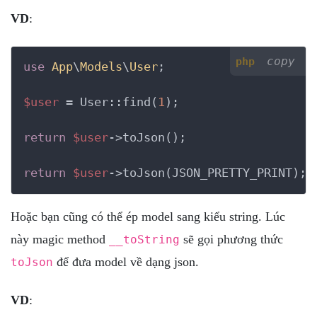
VD
:
copy
php
use
App
\
Models
\
User
;

$user
 = User::find(
1
);

return
$user
->toJson();

return
$user
->toJson(JSON_PRETTY_PRINT);
Hoặc bạn cũng có thể ép model sang kiểu string. Lúc
này magic method
sẽ gọi phương thức
__toString
để đưa model về dạng json.
toJson
VD
: