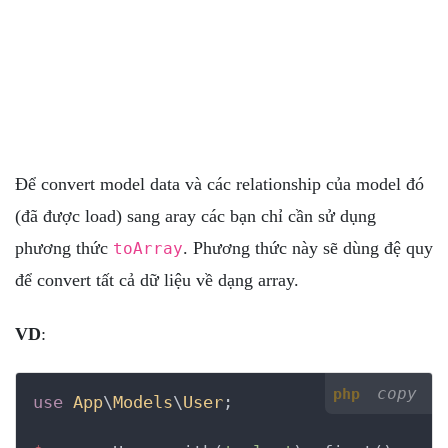
Để convert model data và các relationship của model đó
(đã được load) sang aray các bạn chỉ cần sử dụng
phương thức
. Phương thức này sẽ dùng đệ quy
toArray
để convert tất cả dữ liệu về dạng array.
VD
:
copy
php
use
App
\
Models
\
User
;
