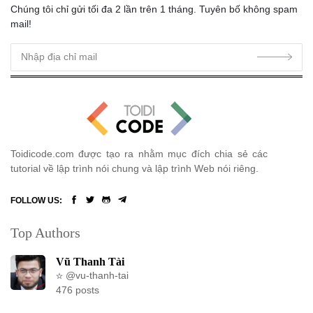
Chúng tôi chỉ gửi tối đa 2 lần trên 1 tháng. Tuyên bố không spam
Bài 29: Eloquent Model trong Laravel 8
mail!
Bài 30: Query với Eloquent ORM trong Laravel 8
Bài 31: Query Scope trong Eloquent Model Laravel 8
Bài 32: Event trong Eloquent Model Laravel 8
Bài 33: Eloquent ORM relationship trong Laravel 8
Toidicode.com được tạo ra nhằm mục đích chia sẻ các
tutorial về lập trình nói chung và lập trình Web nói riêng.
Bài 34: Eloquent ORM relationship trong Laravel 8 (Phần 2)
FOLLOW US:
Bài 35: Eloquent ORM relationship trong Laravel 8 (Phần 3)
Top Authors
Bài 36: Eloquent ORM collection trong Laravel 8
Vũ Thanh Tài
Bài 37: Mutator và Cast trong Laravel Eloquent
@vu-thanh-tai
476 posts
Bài 38: Eloquent ORM Serialize trong Laravel 8