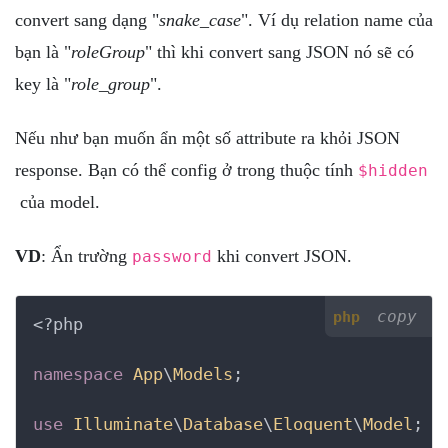
convert sang dạng "
snake_case
". Ví dụ relation name của
bạn là "
roleGroup
" thì khi convert sang JSON nó sẽ có
key là "
role_group
".
Nếu như bạn muốn ẩn một số attribute ra khỏi JSON
response. Bạn có thể config ở trong thuộc tính
$hidden
của model.
VD
: Ẩn trường
khi convert JSON.
password
copy
php
<?php
namespace
App
\
Models
;

use
Illuminate
\
Database
\
Eloquent
\
Model
;
