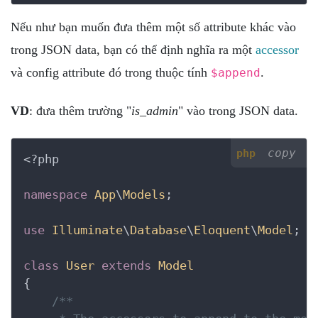
Nếu như bạn muốn đưa thêm một số attribute khác vào
trong JSON data, bạn có thể định nghĩa ra một
accessor
và config attribute đó trong thuộc tính
.
$append
VD
: đưa thêm trường "
is_admin
" vào trong JSON data.
copy
php
<?php
namespace
App
\
Models
;

use
Illuminate
\
Database
\
Eloquent
\
Model
;

class
User
extends
Model
{
/**
