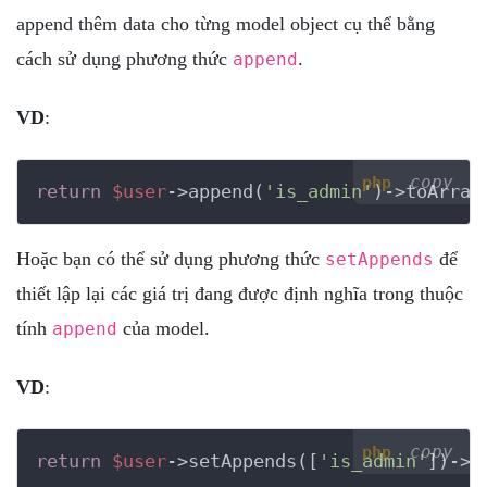
append thêm data cho từng model object cụ thể bằng
cách sử dụng phương thức
.
append
VD
:
copy
php
return
$user
->append(
'is_admin'
)->toArray
Hoặc bạn có thể sử dụng phương thức
để
setAppends
thiết lập lại các giá trị đang được định nghĩa trong thuộc
tính
của model.
append
VD
:
copy
php
return
$user
->setAppends([
'is_admin'
])->t