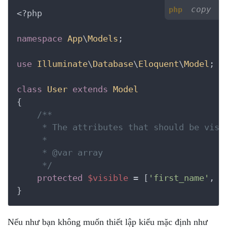
copy
php
<?php
namespace
App
\
Models
;

use
Illuminate
\
Database
\
Eloquent
\
Model
;

class
User
extends
Model
{
/**

     * The attributes that should be visib
     *

     *
 @var
 array

     */
protected
$visible
 = [
'first_name'
, 
'
}
Nếu như bạn không muốn thiết lập kiểu mặc định như