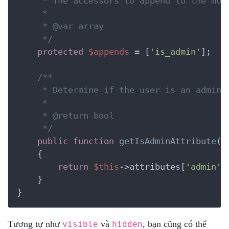
     * The accessors to append to the mode
     *

     *
 @var
 array

     */
protected
$appends
 = [
'is_admin'
];

/**

     * Determine if the user is an adminis
     *

     *
 @return
 bool

     */
public
function
getIsAdminAttribute
()
    {
return
$this
->attributes[
'admin'
]
    }

}
Tương tự như
và
, bạn cũng có thể
visible
hidden