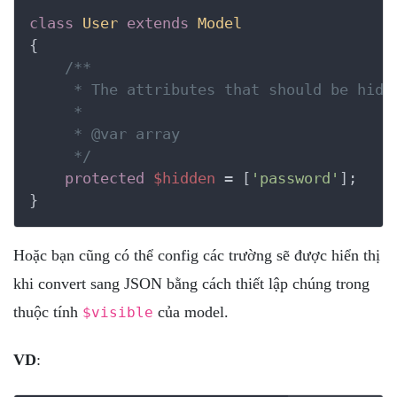
class
User
extends
Model
{
/**

     * The attributes that should be hidde
     *

     *
 @var
 array

     */
protected
$hidden
 = [
'password'
];

}
Hoặc bạn cũng có thể config các trường sẽ được hiển thị
khi convert sang JSON bằng cách thiết lập chúng trong
thuộc tính
của model.
$visible
VD
: