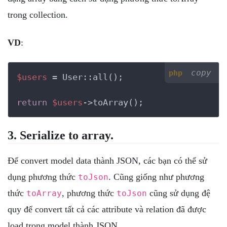
trong collection.
VD
:
copy
php
$users
 = User::all();

return
$users
->toArray();
3. Serialize to array.
Để convert model data thành JSON, các bạn có thể sử
dụng phương thức
. Cũng giống như phương
toJson
thức
, phương thức
cũng sử dụng đệ
toArray
toJson
quy để convert tất cả các attribute và relation đã được
load trong model thành JSON.