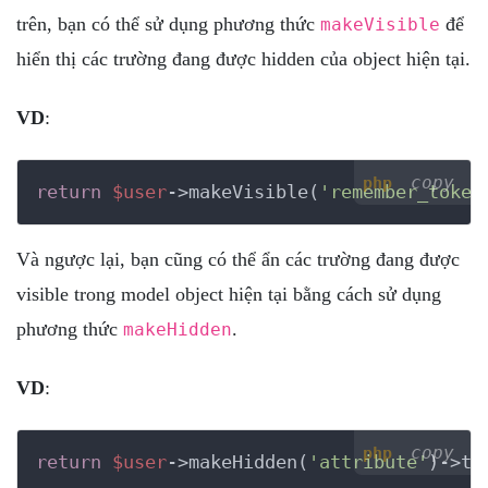
trên, bạn có thể sử dụng phương thức
để
makeVisible
hiển thị các trường đang được hidden của object hiện tại.
VD
:
copy
php
return
$user
->makeVisible(
'remember_token
Và ngược lại, bạn cũng có thể ẩn các trường đang được
visible trong model object hiện tại bằng cách sử dụng
phương thức
.
makeHidden
VD
:
copy
php
return
$user
->makeHidden(
'attribute'
)->to