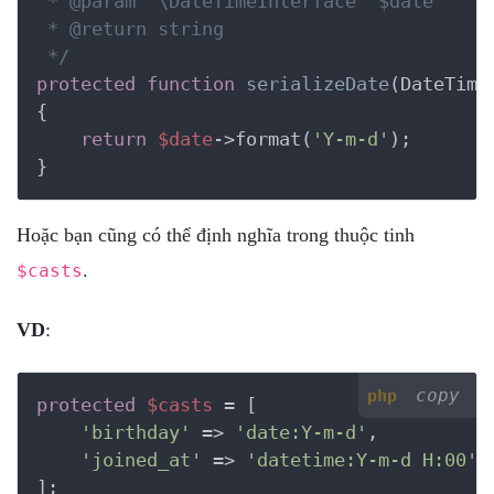
 *
 @param
  \DateTimeInterface  $date

 *
 @return
 string

 */
protected
function
serializeDate
(DateTime
{
return
$date
->format(
'Y-m-d'
);

}
Hoặc bạn cũng có thể định nghĩa trong thuộc tinh
.
$casts
VD
:
copy
php
protected
$casts
 = [

'birthday'
 => 
'date:Y-m-d'
,

'joined_at'
 => 
'datetime:Y-m-d H:00'
,

];