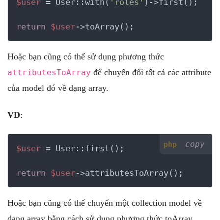
$user
 = User::with(
'roles'
)->first();

return
$user
->toArray();
Hoặc bạn cũng có thể sử dụng phương thức
để chuyển đổi tất cả các attribute
attributesToArray
của model đó về dạng array.
VD
:
copy
php
$user
 = User::first();

return
$user
->attributesToArray();
Hoặc bạn cũng có thể chuyển một collection model về
dạng array bằng cách sử dụng phương thức toArray