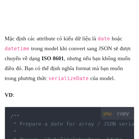
Mặc định các attribute có kiểu dữ liệu là
hoặc
date
trong model khi convert sang JSON sẽ được
datetime
chuyển về dạng
ISO 8601
, nhưng nếu bạn không muốn
điều đó. Bạn có thể định nghĩa format mà bạn muốn
trong phương thức
của model.
serializeDate
VD
:
copy
php
/**

 * Prepare a date for array / JSON seriali
 *
