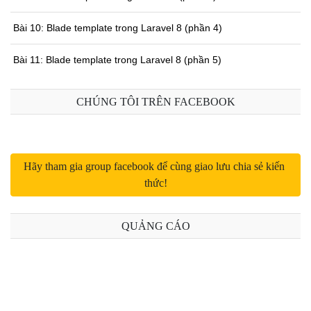
Bài 10: Blade template trong Laravel 8 (phần 4)
Bài 11: Blade template trong Laravel 8 (phần 5)
Bài 12: Request trong Laravel 8 (phần 1)
CHÚNG TÔI TRÊN FACEBOOK
Bài 13: Request trong Laravel 8 (phần 2)
Bài 14: Upload file trong Laravel 8
Hãy tham gia group facebook để cùng giao lưu chia sẻ kiến 
thức!
Bài 15: Response trong Laravel 8
Bài 16: Middleware trong Laravel 8
QUẢNG CÁO
Bài 17: Controller trong Laravel 8
Bài 18: URL trong Laravel 8