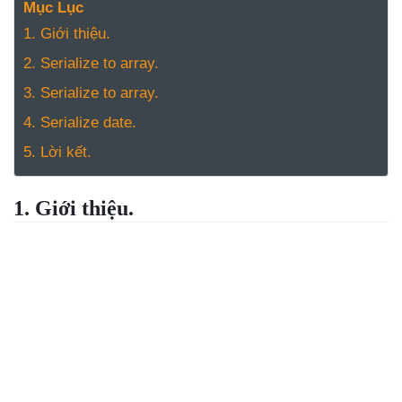
NGHỆ
Mục Lục
TOOLS &
1. Giới thiệu.
SOFTWARE
2. Serialize to array.
TIN TỨC &
3. Serialize to array.
REVIEW
4. Serialize date.
TÌM KIẾM
5. Lời kết.
TIN TUYỂN
DỤNG
LIÊN HỆ
1. Giới thiệu.