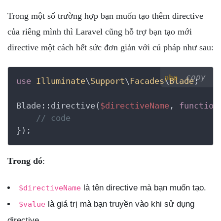
Trong một số trường hợp bạn muốn tạo thêm directive
của riêng mình thì Laravel cũng hỗ trợ bạn tạo mới
directive một cách hết sức đơn giản với cú pháp như sau:
copy
php
use
Illuminate
\
Support
\
Facades
\
Blade
;

Blade::directive(
$directiveName
, 
function
// code
});
Trong đó
:
là tên directive mà bạn muốn tạo.
$directiveName
là giá trị mà bạn truyền vào khi sử dụng
$value
directive.