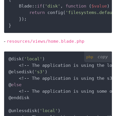
    Blade::
if
(
'disk'
, 
function
(
$value
)
 {
return
 config(
'filesystems.defaul
    });

}
-
resources/views/home.blade.php
copy
php
@disk(
'local'
)

    <!-- The application is using the loca
@elsedisk(
's3'
)

    <!-- The application is using the s3 d
@
else
    <!-- The application is using some oth
@enddisk

@unlessdisk(
'local'
)
