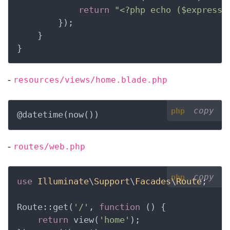
return
"<?php echo ($expressi
        });

    }

}
-
resources/views/home.blade.php
copy
php
@datetime(now())
-
routes/web.php
copy
php
use
Illuminate
\
Support
\
Facades
\
Route
;

Route::get(
'/'
, 
function
()
 {
return
 view(
'home'
);
