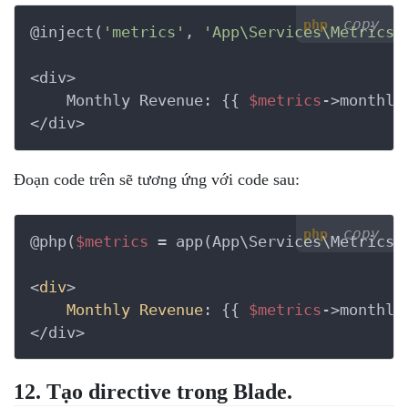
copy
php
@inject(
'metrics'
, 
'App\Services\MetricsS
<div>

    Monthly Revenue: {{ 
$metrics
->monthly
</div>
Đoạn code trên sẽ tương ứng với code sau:
copy
php
@php(
$metrics
 = app(App\Services\MetricsS
<
div
>

Monthly
Revenue
: {
{ 
$metrics
->monthly
</div>
12. Tạo directive trong Blade.