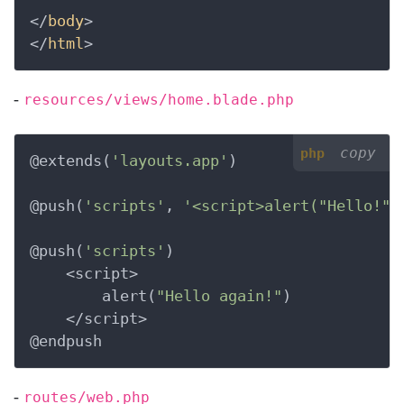
</
body
>

</
html
>
-
resources/views/home.blade.php
copy
php
@extends(
'layouts.app'
)

@push(
'scripts'
, 
'<script>alert("Hello!")
@push(
'scripts'
)

    <script>

        alert(
"Hello again!"
)

    </script>

@endpush
-
routes/web.php