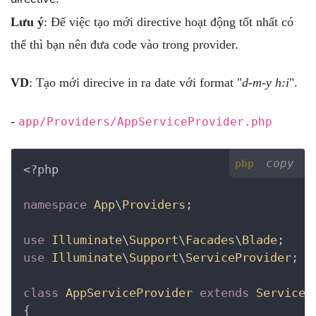
Lưu ý
: Để việc tạo mới directive hoạt động tốt nhất có
thể thì bạn nên đưa code vào trong provider.
VD
: Tạo mới direcive in ra date với format "
d-m-y h:i
".
-
app/Providers/AppServiceProvider.php
copy
php
<?php
namespace
App
\
Providers
;

use
Illuminate
\
Support
\
Facades
\
Blade
use
Illuminate
\
Support
\
ServiceProvider
;

class
AppServiceProvider
extends
ServiceP
{