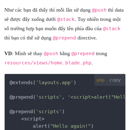
Như các bạn đã thấy thì mỗi lần sử dụng
thì data
@push
sẽ được đẩy xuống dưới
. Tuy nhiên trong một
@stack
số trường hợp bạn muốn đẩy lên phía đầu của
@stack
thì bạn có thể sử dụng
directive.
@prepend
VD
: Mình sẽ thay
bằng
trong
@push
@prepend
.
resources/views/home.blade.php
copy
php
@extends(
'layouts.app'
)

@prepend(
'scripts'
, 
'<script>alert("Hello
@prepend(
'scripts'
)

    <script>

        alert(
"Hello again!"
)
