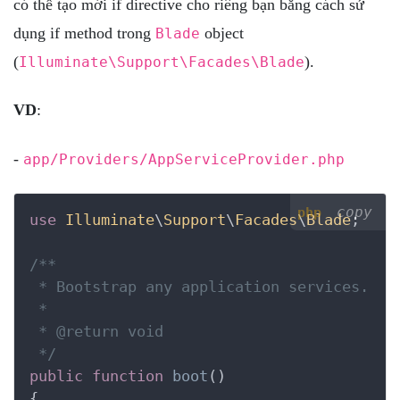
có thể tạo mới if directive cho riêng bạn bằng cách sử
dụng if method trong
object
Blade
(
).
Illuminate\Support\Facades\Blade
VD
:
-
app/Providers/AppServiceProvider.php
copy
php
use
Illuminate
\
Support
\
Facades
\
Blade
;

/**

 * Bootstrap any application services.

 *

 *
 @return
 void

 */
public
function
boot
()
{