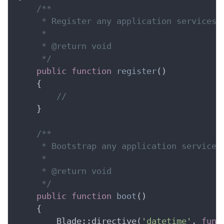
/**

     * Register any application services.

     *

     *
 @return
 void

     */
public
function
register
()
    {
//
    }

/**

     * Bootstrap any application services.
     *

     *
 @return
 void

     */
public
function
boot
()
    {
        Blade::directive(
'datetime'
, 
func