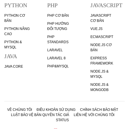
PYTHON
PHP
JAVASCRIPT
PYTHON CƠ
PHP CƠ BẢN
JAVASCRIPT
BẢN
CƠ BẢN
PHP HƯỚNG
PYTHON NÂNG
ĐỐI TƯỢNG
VUE.JS
CAO
PHP
ECMASCRIPT
PYTHON &
STANDARDS
NODE.JS CƠ
MYSQL
LARAVEL
BẢN
JAVA
LARAVEL 8
EXPRESS
FRAMEWORK
PHP&MYSQL
JAVA CORE
NODE.JS &
MYSQL
NODE.JS &
MONGODB
VỀ CHÚNG TÔI
ĐIỀU KHOẢN SỬ DỤNG
CHÍNH SÁCH BẢO MẬT
LUẬT BẢO VỆ BẢN QUYỀN TÁC GIẢ
LIÊN HỆ VỚI CHÚNG TÔI
STATUS