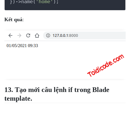
})->name(
'home'
);
Kết quả
:
13. Tạo mới câu lệnh if trong Blade
template.