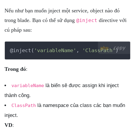
Nếu như bạn muốn jnject một service, object nào đó
trong blade. Bạn có thể sử dụng
directive với
@inject
cú pháp sau:
copy
php
@inject(
'variableName'
, 
'ClassPath'
)
Trong đó
:
là biến sẽ được assign khi inject
variableName
thành công.
là namespace của class các bạn muốn
ClassPath
inject.
VD
: