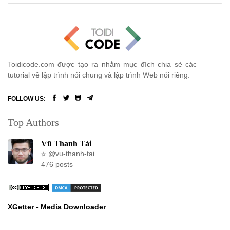
Bài 31: Query Scope trong Eloquent Model Laravel 8
Bài 32: Event trong Eloquent Model Laravel 8
Bài 33: Eloquent ORM relationship trong Laravel 8
Toidicode.com được tạo ra nhằm mục đích chia sẻ các
tutorial về lập trình nói chung và lập trình Web nói riêng.
Bài 34: Eloquent ORM relationship trong Laravel 8 (Phần 2)
FOLLOW US:
Bài 35: Eloquent ORM relationship trong Laravel 8 (Phần 3)
Top Authors
Bài 36: Eloquent ORM collection trong Laravel 8
Vũ Thanh Tài
Bài 37: Mutator và Cast trong Laravel Eloquent
@vu-thanh-tai
476 posts
Bài 38: Eloquent ORM Serialize trong Laravel 8
Bài 39: Cache trong Laravel 8
XGetter - Media Downloader
Những tính năng mới trong PHP 8.1