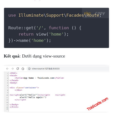
copy
php
use
Illuminate
\
Support
\
Facades
\
Route
;

Route::get(
'/'
, 
function
()
 {
return
 view(
'home'
);

})->name(
'home'
);
Kết quả
: Dưới dạng view-source