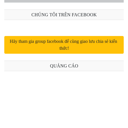
Bài 12: Request trong Laravel 8 (phần 1)
CHÚNG TÔI TRÊN FACEBOOK
Bài 13: Request trong Laravel 8 (phần 2)
Bài 14: Upload file trong Laravel 8
Hãy tham gia group facebook để cùng giao lưu chia sẻ kiến 
thức!
Bài 15: Response trong Laravel 8
Bài 16: Middleware trong Laravel 8
QUẢNG CÁO
Bài 17: Controller trong Laravel 8
Bài 18: URL trong Laravel 8
Bài 19: Session trong Laravel 8
Bài 20: Validation trong Laravel 8 (Phần 1)