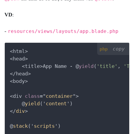
VD
:
-
resources/views/layouts/app.blade.php
copy
php
<html>

<head>

    <title>App Name - @
yield
(
'title'
, 
'To
</head>

<body>

<div 
class
="
container
">

    @
yield
('
content
')

</
div
>

@
stack
('
scripts
')
