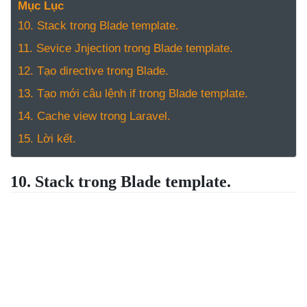
NGHỆ
Mục Lục
TOOLS &
10. Stack trong Blade template.
SOFTWARE
11. Sevice Jnjection trong Blade template.
TIN TỨC &
12. Tạo directive trong Blade.
REVIEW
13. Tạo mới câu lệnh if trong Blade template.
TÌM KIẾM
14. Cache view trong Laravel.
TIN TUYỂN
DỤNG
15. Lời kết.
LIÊN HỆ
10. Stack trong Blade template.