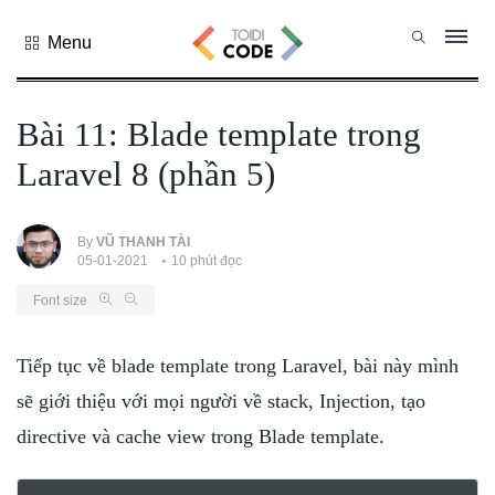
Menu
Tất cả
danh mục
Bài 11: Blade template trong
PHP
Laravel 8 (phần 5)
PYTHON
JAVASCRIPT
NODE.JS
By
VŨ THANH TÀI
05-01-2021
10 phút đọc
JAVA CORE
Font size
SQL
MONGO DB
Tiếp tục về blade template trong Laravel, bài này mình
HTML
sẽ giới thiệu với mọi người về stack, Injection, tạo
CSS
directive và cache view trong Blade template.
THỦ THUẬT
CÔNG