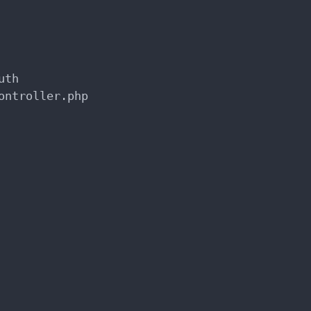
th

ntroller.php
