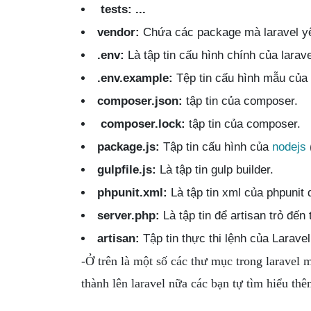
tests: ...
vendor:
Chứa các package mà laravel y
.env:
Là tập tin cấu hình chính của larav
.env.example:
Tệp tin cấu hình mẫu của 
composer.json:
tập tin của composer.
composer.lock:
tập tin của composer.
package.js:
Tập tin cấu hình của
nodejs
gulpfile.js:
Là tập tin gulp builder.
phpunit.xml:
Là tập tin xml của phpunit d
server.php:
Là tập tin để artisan trỏ đến
artisan:
Tập tin thực thi lệnh của Laravel
-Ở trên là một số các thư mục trong laravel 
thành lên laravel nữa các bạn tự tìm hiểu thê