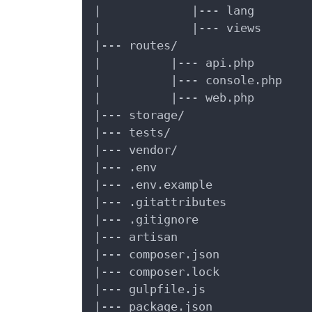
|             |--- lang

|             |--- views

|--- routes/

|          |--- api.php

|          |--- console.php

|          |--- web.php

|--- storage/

|--- tests/

|--- vendor/

|--- .env

|--- .env.example

|--- .gitattributes

|--- .gitignore

|--- artisan

|--- composer.json

|--- composer.lock

|--- gulpfile.js

|--- package.json
