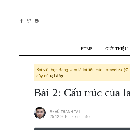
Tất cả
danh mục
PHP
PYTHON
HOME
GIỚI THIỆU
JAVASCRIPT
NODE.JS
Bài viết bạn đang xem là tài liệu của Laravel 5x (
Gi
JAVA CORE
đầy đủ
tại đây.
SQL
Bài 2: Cấu trúc của la
MONGO DB
HTML
CSS
By
VŨ THANH TÀI
25-12-2016
7 phút đọc
THỦ THUẬT
CÔNG