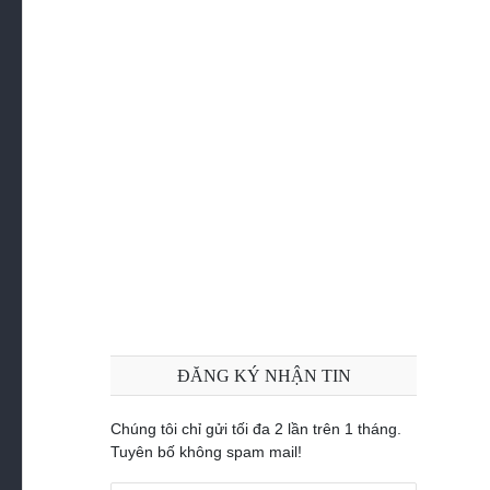
Bài 23: Authentication Trong Laravel
(Register)
Bài 24: Auththentication trong Laravel
(Login, Logout)
Bài 25: Middleware trong Laravel
Bài 26: Hướng dẫn tích hợp và sử dụng
laravel debugbar package
Bài 27: Bảy directives hữu dụng trong
blade template có thể bạn chưa biết?
Bài 28: Ẩn config quan trọng trong chế độ
ĐĂNG KÝ NHẬN TIN
debug Laravel
Chúng tôi chỉ gửi tối đa 2 lần trên 1 tháng.
Tuyên bố không spam mail!