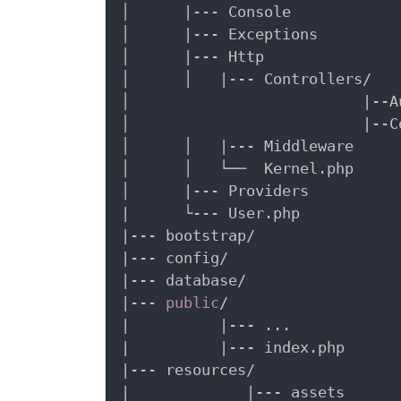
│      |--- Console

│      |--- Exceptions

│      |--- Http

│      │   |--- Controllers/

│                          |--Au
│                          |--Co
│      │   |--- Middleware

│      │   └──  Kernel.php

│      |--- Providers

|      └--- User.php

|--- bootstrap/

|--- config/

|--- database/

|--- 
public
/

|          |--- ...

|          |--- index.php

|--- resources/

|             |--- assets
