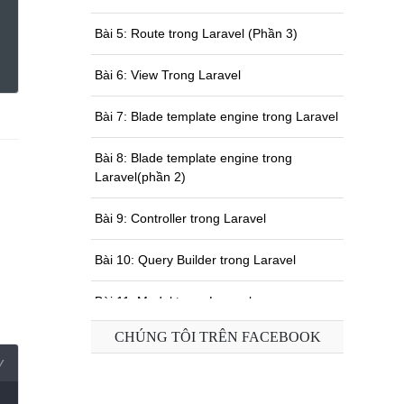
Bài 5: Route trong Laravel (Phần 3)
Bài 6: View Trong Laravel
Bài 7: Blade template engine trong Laravel
Bài 8: Blade template engine trong
Laravel(phần 2)
Bài 9: Controller trong Laravel
Bài 10: Query Builder trong Laravel
Bài 11: Model trong Laravel
CHÚNG TÔI TRÊN FACEBOOK
Bài 12: Eloquent ORM trong Laravel
y
Bài 13: Các mối quan hệ (Relationships)
trong Eloquent