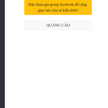
Hãy tham gia group facebook để cùng 
giao lưu chia sẻ kiến thức!
Bài 14: Collections trong Laravel
Bài 15: Schema Buider trong Laravel
QUẢNG CÁO
Bài 16: Migrations trong Laravel
Bài 17: Seeding trong Laravel
Bài 18: Form Request trong Larvel
Bài 19: Upload files trong Laravel
Bài 20: Validation trong Laravel
Bài 21: Validation trong Laravel (Phần 2)
Bài 22: Authentication Trong Laravel