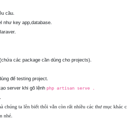
êu cầu.
el như key app,database.
laraver.
(chứa các package cần dùng cho projects).
ùng để testing project.
 tạo server khi gõ lệnh
php artisan serve .
.
mà chúng ta lên biết thôi vẫn còn rất nhiều các thư mục khác 
m nhé.