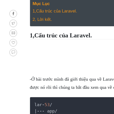
NGHỆ
Mục Lục
TOOLS &
1,Cấu trúc của Laravel.
SOFTWARE
2, Lời kết.
TIN TỨC &
REVIEW
1,Cấu trúc của Laravel.
TÌM KIẾM
TIN TUYỂN
DỤNG
LIÊN HỆ
-Ở bài trước mình đã giới thiệu qua về Larav
được nó rồi thì chúng ta bắt đầu xem qua về 
lar-
53
/

|--- app/
