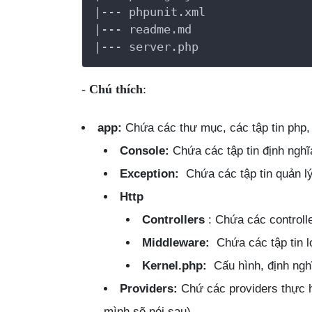
|--- phpunit.xml

|--- readme.md

|--- server.php
-
Chú thích
:
app:
Chứa các thư mục, các tập tin php, 
Console:
Chứa các tập tin định nghĩa
Exception:
Chứa các tập tin quản lý
Http
Controllers
: Chứa các controlle
Middleware:
Chứa các tập tin 
Kernel.php:
Cấu hình, định ngh
Providers:
Chứ các providers thực 
mình sẽ nói sau).