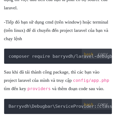
laravel.
-Tiếp đó bạn sử dụng cmd (trên window) hoặc terminal
(trên linux) để di chuyển đến project laravel của bạn và
chạy lệnh
copy
bash
composer require barryvdh/laravel-debugba
Sau khi đã tải thành công package, thì các bạn vào
project laravel của mình và truy cập
config/app.php
tìm đến key
và thêm đoạn code sau vào.
providers
copy
bash
Barryvdh\Debugbar\ServiceProvider::class,