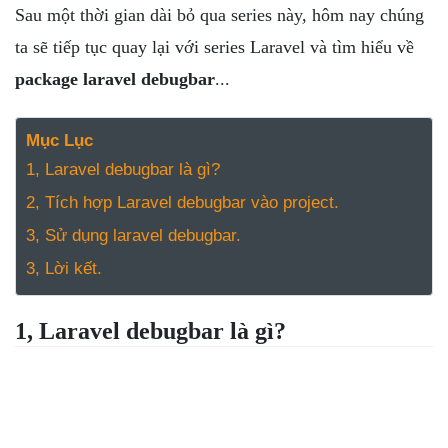
NGHỆ
Sau một thời gian dài bỏ qua series này, hôm nay chúng
TOOLS &
ta sẽ tiếp tục quay lại với series Laravel và tìm hiểu về
SOFTWARE
package laravel debugbar
...
TIN TỨC &
REVIEW
TÌM KIẾM
Mục Lục
1, Laravel debugbar là gì?
TIN TUYỂN
DỤNG
2, Tích hợp Laravel debugbar vào project.
LIÊN HỆ
3, Sử dụng laravel debugbar.
3, Lời kết.
1, Laravel debugbar là gì?