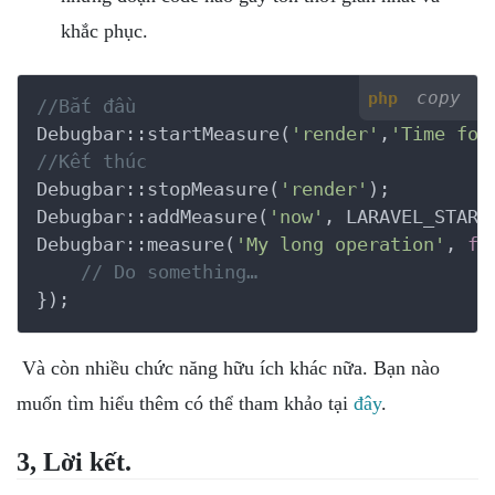
khắc phục.
copy
php
//Bắt đầu
Debugbar::startMeasure(
'render'
,
'Time for
//Kết thúc
Debugbar::stopMeasure(
'render'
);

Debugbar::addMeasure(
'now'
, LARAVEL_START
Debugbar::measure(
'My long operation'
, 
fu
// Do something…
});
Và còn nhiều chức năng hữu ích khác nữa. Bạn nào
muốn tìm hiểu thêm có thể tham khảo tại
đây
.
3, Lời kết.