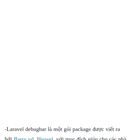
-Laravel debugbar là một gói package được viết ra
bởi
Barry vd. Heuvel
, với mục đích giúp cho các nhà