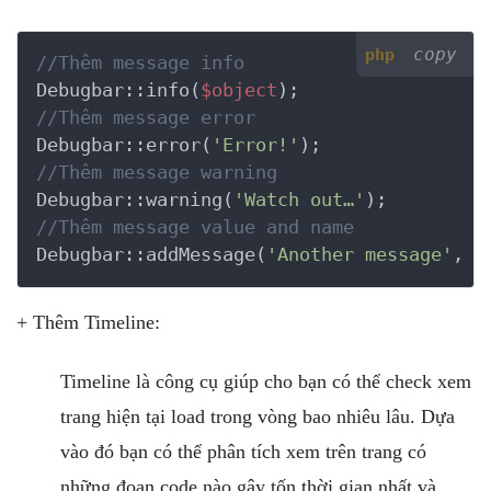
copy
php
//Thêm message info
Debugbar::info(
$object
//Thêm message error
Debugbar::error(
'Error!'
//Thêm message warning
Debugbar::warning(
'Watch out…'
//Thêm message value and name
Debugbar::addMessage(
'Another message'
, 
'
+ Thêm Timeline:
Timeline là công cụ giúp cho bạn có thể check xem
trang hiện tại load trong vòng bao nhiêu lâu. Dựa
vào đó bạn có thể phân tích xem trên trang có
những đoạn code nào gây tốn thời gian nhất và