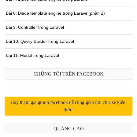
Bài 8: Blade template engine trong Laravel(phần 2)
Bài 9: Controller trong Laravel
Bài 10: Query Builder trong Laravel
Bài 11: Model trong Laravel
Bài 12: Eloquent ORM trong Laravel
CHÚNG TÔI TRÊN FACEBOOK
Bài 13: Các mối quan hệ (Relationships) trong Eloquent
Bài 14: Collections trong Laravel
Hãy tham gia group facebook để cùng giao lưu chia sẻ kiến 
thức!
Bài 15: Schema Buider trong Laravel
Bài 16: Migrations trong Laravel
QUẢNG CÁO