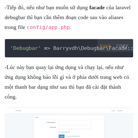
-Tiếp đó, nếu như bạn muốn sử dụng
facade
của laravel
debugbar thì bạn cần thêm đoạn code sau vào aliases
trong file
.
config/app.php
copy
bash
'Debugbar'
 => Barryvdh\Debugbar\Facade::c
-Lúc này bạn quay lại ứng dụng và chạy lại, nếu như
ứng dụng không báo lỗi gì và ở phía dưới trang web có
một thanh bar dạng như sau thì bạn đã cài đặt thành
công.