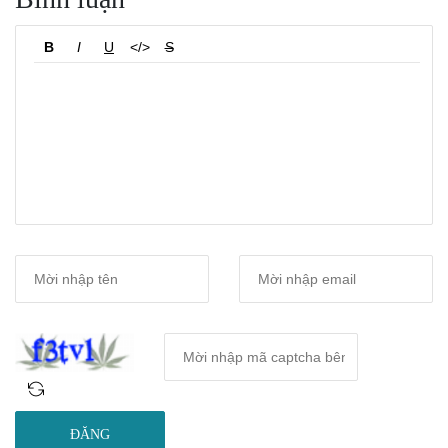
B
I
U
</>
S
ĐĂNG