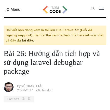
Menu
Tất cả
danh mục
PHP
Bài viết bạn đang xem là tài liệu của Laravel 5x (
Giờ đã
ngừng support
). Bạn có thể xem tài liệu của Laravel mới nhất
PYTHON
và đầy đủ
tại đây.
JAVASCRIPT
Bài 26: Hướng dẫn tích hợp và
NODE.JS
sử dụng laravel debugbar
JAVA CORE
SQL
package
MONGO DB
HTML
By
VŨ THANH TÀI
23-06-2017
9 phút đọc
CSS
Font size
THỦ THUẬT
CÔNG