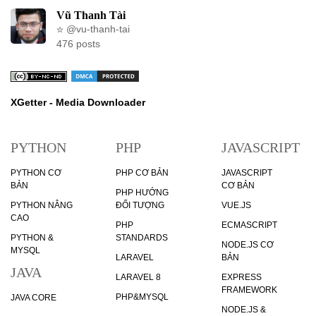
Vũ Thanh Tài
@vu-thanh-tai
476 posts
XGetter - Media Downloader
PYTHON
PHP
JAVASCRIPT
PYTHON CƠ
PHP CƠ BẢN
JAVASCRIPT
BẢN
CƠ BẢN
PHP HƯỚNG
PYTHON NÂNG
ĐỐI TƯỢNG
VUE.JS
CAO
PHP
ECMASCRIPT
PYTHON &
STANDARDS
NODE.JS CƠ
MYSQL
LARAVEL
BẢN
JAVA
LARAVEL 8
EXPRESS
FRAMEWORK
PHP&MYSQL
JAVA CORE
NODE.JS &