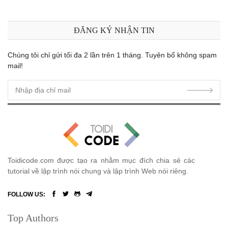
Bài 27: Bảy directives hữu dụng trong blade template có thể bạn
ĐĂNG KÝ NHẬN TIN
chưa biết?
Chúng tôi chỉ gửi tối đa 2 lần trên 1 tháng. Tuyên bố không spam
Bài 28: Ẩn config quan trọng trong chế độ debug Laravel
mail!
Toidicode.com được tạo ra nhằm mục đích chia sẻ các
tutorial về lập trình nói chung và lập trình Web nói riêng.
FOLLOW US:
Top Authors