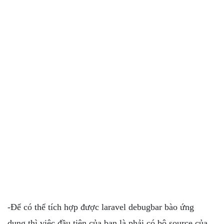
-Để có thể tích hợp được laravel debugbar bào ứng
dụng thì việc đầu tiên của bạn là phải có bộ source của