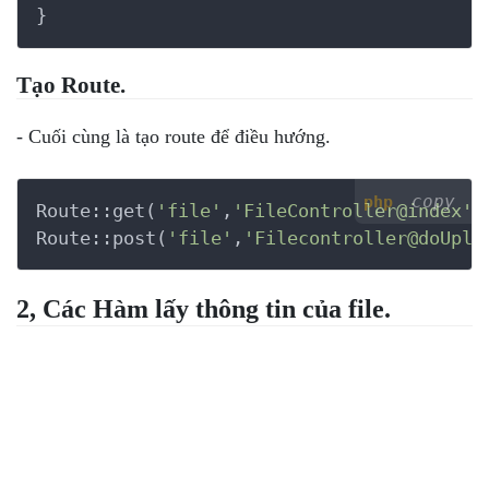
Tạo Route.
- Cuối cùng là tạo route để điều hướng.
copy
php
Route::get(
'file'
,
'FileController@index'
);
Route::post(
'file'
,
'Filecontroller@doUplo
2, Các Hàm lấy thông tin của file.