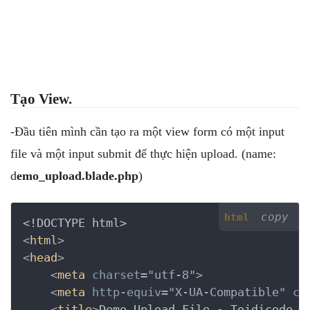
Tạo View.
-Đầu tiên mình cần tạo ra một view form có một input
file và một input submit để thực hiện upload. (name:
d
emo_upload.blade.php
)
copy
html
<!DOCTYPE html>
<
html
>
<
head
>
<
meta
charset
=
"utf-8"
>
<
meta
http-equiv
=
"X-UA-Compatible"
co
<
title
>
Demo Upload File - Toidicode.c