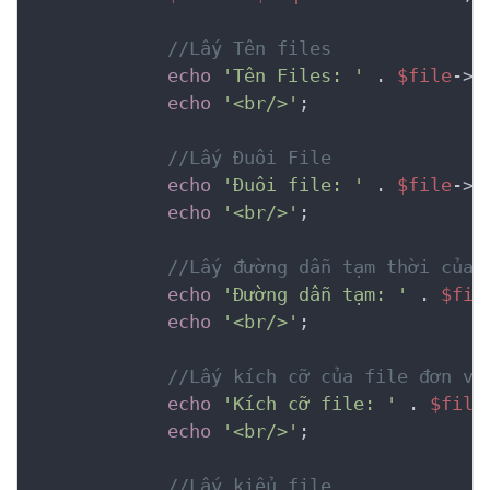
//Lấy Tên files
echo
'Tên Files: '
 . 
$file
->g
echo
'<br/>'
;

//Lấy Đuôi File
echo
'Đuôi file: '
 . 
$file
->g
echo
'<br/>'
;

//Lấy đường dẫn tạm thời của 
echo
'Đường dẫn tạm: '
 . 
$fil
echo
'<br/>'
;

//Lấy kích cỡ của file đơn vị
echo
'Kích cỡ file: '
 . 
$file
echo
'<br/>'
;

//Lấy kiểu file