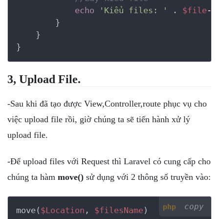
echo
'Kiểu files: '
 . 
$file
->
        }

    }

3, Upload File.
-Sau khi đã tạo được View,Controller,route phục vụ cho
việc upload file rồi, giờ chúng ta sẽ tiến hành xử lý
upload file.
-Để upload files với Request thì Laravel có cung cấp cho
chúng ta hàm
move()
sử dụng với 2 thông số truyền vào:
copy
php
move(
$Location
, 
$filesName
)