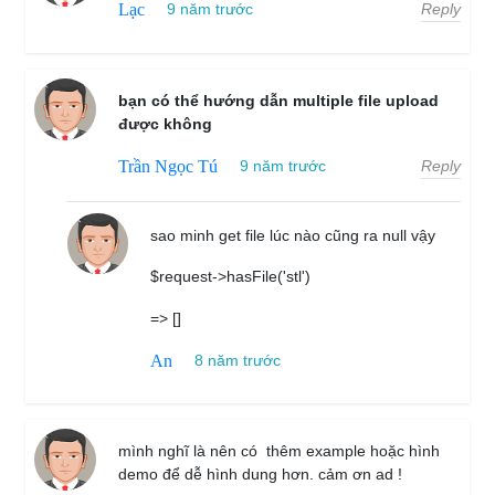
Reply
Lạc
9 năm trước
bạn có thể hướng dẫn multiple file upload
được không
Reply
Trần Ngọc Tú
9 năm trước
sao minh get file lúc nào cũng ra null vậy
$request->hasFile('stl')
=> []
An
8 năm trước
mình nghĩ là nên có thêm example hoặc hình
demo để dễ hình dung hơn. cảm ơn ad !