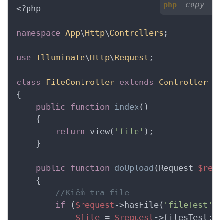
copy
php
<?php
namespace
App
\
Http
\
Controllers
;

use
Illuminate
\
Http
\
Request
;

class
FileController
extends
Controller
{
public
function
index
()
    {
return
 view(
'file'
);

    }

public
function
doUpload
(Request 
$req
    {
//Kiểm tra file
if
 (
$request
->hasFile(
'fileTest'
)
$file
 = 
$request
->filesTest;
