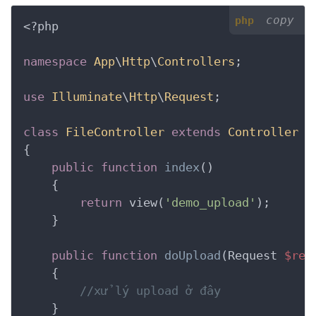
copy
php
<?php
namespace
App
\
Http
\
Controllers
;

use
Illuminate
\
Http
\
Request
;

class
FileController
extends
Controller
{
public
function
index
()
    {
return
 view(
'demo_upload'
);

    }

public
function
doUpload
(Request 
$req
    {
//xử lý upload ở đây
    }
