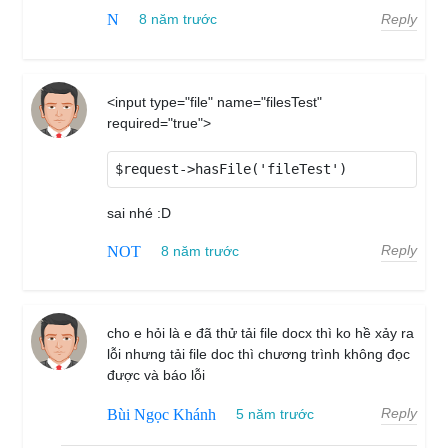
Reply
N
8 năm trước
<input type="file" name="filesTest"
required="true">
$request->hasFile('fileTest')
sai nhé :D
Reply
NOT
8 năm trước
cho e hỏi là e đã thử tải file docx thì ko hề xảy ra
lỗi nhưng tải file doc thì chương trình không đọc
được và báo lỗi
Reply
Bùi Ngọc Khánh
5 năm trước