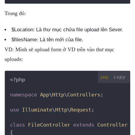
Trong đó:
$Location: Là thư mục chứa file upload lên Sever.
$filesName: Là tên mới của file.
VD: Mình sẽ upload form ở VD trên vào thư mục
uploads:
copy
php
<?php
namespace
App
\
Http
\
Controllers
;

use
Illuminate
\
Http
\
Request
;

class
FileController
extends
Controller
{