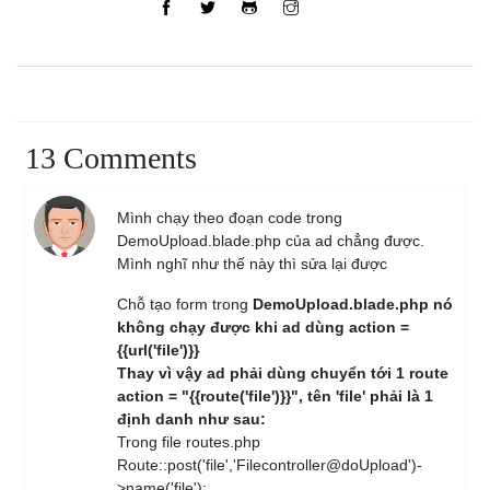
13 Comments
Mình chạy theo đoạn code trong
DemoUpload.blade.php của ad chẳng được.
Mình nghĩ như thế này thì sửa lại được
Chỗ tạo form trong
DemoUpload.blade.php nó
không chạy được khi ad dùng action =
{{url('file')}}
Thay vì vậy ad phải dùng chuyển tới 1 route
action = "{{route('file')}}", tên 'file' phải là 1
định danh như sau:
Trong file routes.php
Route::post('file','Filecontroller@doUpload')-
>name('file');