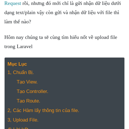
NGHỆ
Request
rồi, nhưng đó mới chỉ là gửi nhận dữ liệu dưới
TOOLS &
dạng text/plain vậy còn gửi và nhận dữ liệu với file thì
SOFTWARE
làm thế nào?
TIN TỨC &
REVIEW
Hôm nay chúng ta sẽ cùng tìm hiểu nốt về upload file
TÌM KIẾM
trong Laravel
TIN TUYỂN
DỤNG
Mục Lục
LIÊN HỆ
1, Chuẩn Bị.
Tạo View.
Tạo Controller.
Tạo Route.
2, Các Hàm lấy thông tin của file.
3, Upload File.