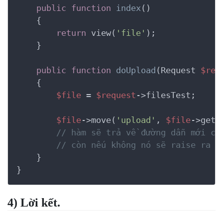
public
function
index
()
    {
return
 view(
'file'
);

    }

public
function
doUpload
(Request 
$req
    {
$file
 = 
$request
->filesTest;

$file
->move(
'upload'
, 
$file
->getC
// hàm sẽ trả về đường dẫn mới củ
// còn nếu không nó sẽ raise ra e
    }

}
4) Lời kết.