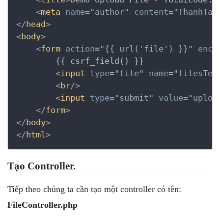
<
meta
name
=
"author"
content
=
"ThanhTai
</
head
>
<
body
>
<
form
action
=
"{{ url('file') }}"
enct
        {{ csrf_field() }}

<
input
type
=
"file"
name
=
"filesTes
<
br
/>
<
input
type
=
"submit"
value
=
"uploa
</
form
>
</
body
>
</
html
>
Tạo Controller.
Tiếp theo chúng ta cần tạo một controller có tên:
FileController.php