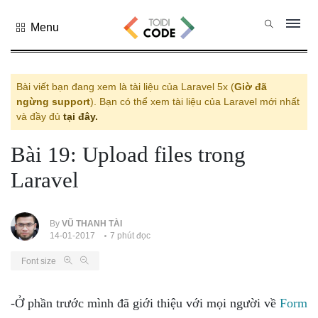
Menu
Tất cả
danh mục
PHP
Bài viết bạn đang xem là tài liệu của Laravel 5x (
Giờ đã
ngừng support
). Bạn có thể xem tài liệu của Laravel mới nhất
PYTHON
và đầy đủ
tại đây.
JAVASCRIPT
Bài 19: Upload files trong
NODE.JS
Laravel
JAVA CORE
SQL
MONGO DB
By
VŨ THANH TÀI
14-01-2017
7 phút đọc
HTML
Font size
CSS
THỦ THUẬT
-Ở phần trước mình đã giới thiệu với mọi người về
Form
CÔNG