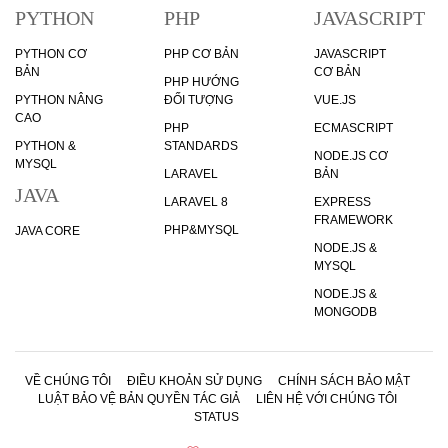
PYTHON
PHP
JAVASCRIPT
PYTHON CƠ
PHP CƠ BẢN
JAVASCRIPT
BẢN
CƠ BẢN
PHP HƯỚNG
PYTHON NÂNG
ĐỐI TƯỢNG
VUE.JS
CAO
PHP
ECMASCRIPT
PYTHON &
STANDARDS
NODE.JS CƠ
MYSQL
LARAVEL
BẢN
JAVA
LARAVEL 8
EXPRESS
FRAMEWORK
PHP&MYSQL
JAVA CORE
NODE.JS &
MYSQL
NODE.JS &
MONGODB
VỀ CHÚNG TÔI
ĐIỀU KHOẢN SỬ DỤNG
CHÍNH SÁCH BẢO MẬT
LUẬT BẢO VỆ BẢN QUYỀN TÁC GIẢ
LIÊN HỆ VỚI CHÚNG TÔI
STATUS