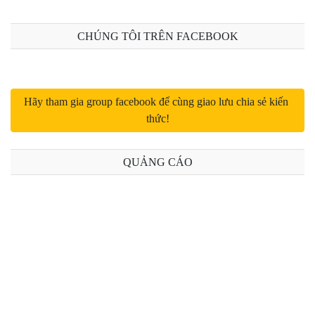
Bài 12: Eloquent ORM trong Laravel
CHÚNG TÔI TRÊN FACEBOOK
Bài 13: Các mối quan hệ (Relationships) trong Eloquent
Bài 14: Collections trong Laravel
Hãy tham gia group facebook để cùng giao lưu chia sẻ kiến 
thức!
Bài 15: Schema Buider trong Laravel
Bài 16: Migrations trong Laravel
QUẢNG CÁO
Bài 17: Seeding trong Laravel
Bài 18: Form Request trong Larvel
Bài 19: Upload files trong Laravel
Bài 20: Validation trong Laravel