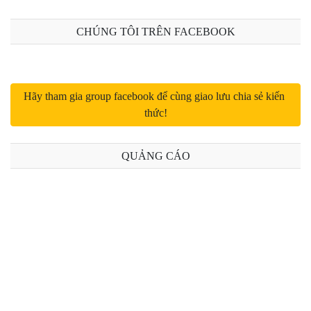
Bài 12: Thuộc tính vertical-align trong CSS
CHÚNG TÔI TRÊN FACEBOOK
Hãy tham gia group facebook để cùng giao lưu chia sẻ kiến 
thức!
QUẢNG CÁO