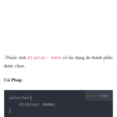
-Thuộc tính
có tác dụng ẩn thành phần
display: none
được chọn.
Cú Pháp
:
copy
css
selector
{

display
:
 none
}