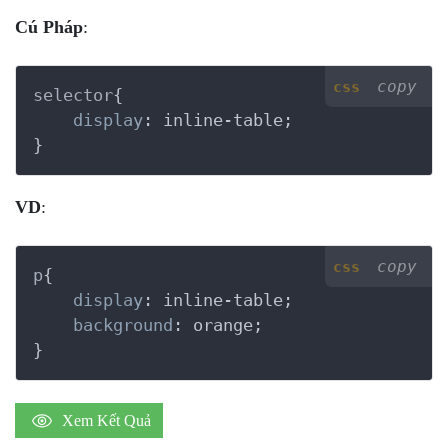
Cú Pháp
:
copy
css
selector
{

display
:
 inline-table
}
VD
:
copy
css
p
{

display
:
 inline-table
;

background
:
 orange
}
Xem Kết Quả