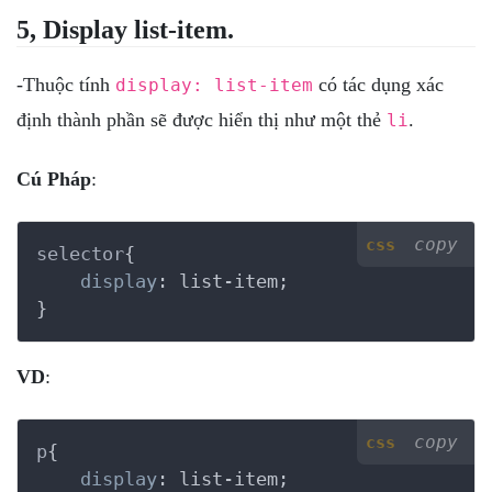
5, Display list-item.
-Thuộc tính
có tác dụng xác
display: list-item
định thành phần sẽ được hiển thị như một thẻ
.
li
Cú Pháp
:
copy
css
selector
{

display
:
 list-item
}
VD
:
copy
css
p
{

display
:
 list-item