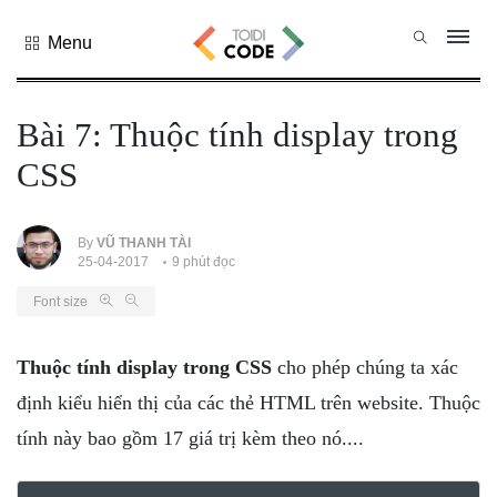
Menu
Tất cả
danh mục
Bài 7: Thuộc tính display trong
PHP
CSS
PYTHON
JAVASCRIPT
NODE.JS
By
VŨ THANH TÀI
25-04-2017
9 phút đọc
JAVA CORE
Font size
SQL
MONGO DB
Thuộc tính display trong CSS
cho phép chúng ta xác
HTML
định kiểu hiển thị của các thẻ HTML trên website. Thuộc
CSS
tính này bao gồm 17 giá trị kèm theo nó....
THỦ THUẬT
CÔNG