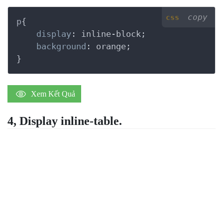
copy
css
p
{

display
:
 inline-block
;

background
:
 orange
}
Xem Kết Quả
4, Display inline-table.