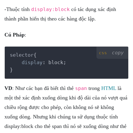
-Thuộc tính
có tác dụng xác định
display:block
thành phần hiển thị theo các hàng độc lập.
Cú Pháp
:
copy
css
selector
{

display
:
 block
}
VD
: Như các bạn đã biết thì thẻ
trong
HTML
là
span
một thẻ xác định xuống dòng khi độ dài của nó vượt quá
chiều rộng được cho phép, còn không nó sẽ không
xuống dòng. Nhưng khi chúng ta sử dụng thuộc tính
display:block cho thẻ span thì nó sẽ xuống dòng như thẻ