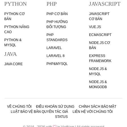
PYTHON
PHP
JAVASCRIPT
PYTHON CƠ
PHP CƠ BẢN
JAVASCRIPT
BẢN
CƠ BẢN
PHP HƯỚNG
PYTHON NÂNG
ĐỐI TƯỢNG
VUE.JS
CAO
PHP
ECMASCRIPT
PYTHON &
STANDARDS
NODE.JS CƠ
MYSQL
LARAVEL
BẢN
JAVA
LARAVEL 8
EXPRESS
FRAMEWORK
PHP&MYSQL
JAVA CORE
NODE.JS &
MYSQL
NODE.JS &
MONGODB
VỀ CHÚNG TÔI
ĐIỀU KHOẢN SỬ DỤNG
CHÍNH SÁCH BẢO MẬT
LUẬT BẢO VỆ BẢN QUYỀN TÁC GIẢ
LIÊN HỆ VỚI CHÚNG TÔI
STATUS
© 2016 - 2026 with
in VietNam | All rights reserved