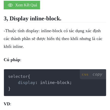
Xem Kết Quả
3, Display inline-block.
-Thuộc tính display: inline-block có tác dụng xác định
các thành phần sẽ được hiển thị theo khối nhưng là các
khối inline.
Cú pháp
:
copy
css
selector
{

display
:
 inline-block
}
VD
: