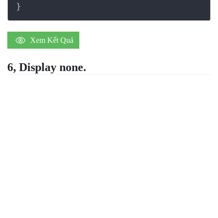
}
Xem Kết Quả
6, Display none.