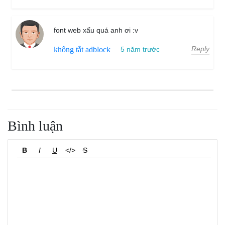
font web xấu quá anh ơi :v
Reply
không tắt adblock
5 năm trước
Bình luận
B
I
U
</>
S