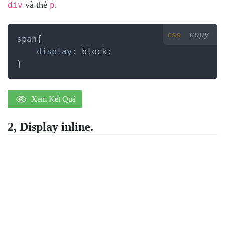
và thẻ
.
div
p
copy
css
span
{

display
:
 block
}
Xem Kết Quả
2, Display inline.