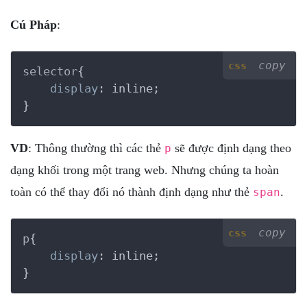
Cú Pháp
:
copy
css
selector
{

display
:
 inline
}
VD
: Thông thường thì các thẻ
sẽ được định dạng theo
p
dạng khối trong một trang web. Nhưng chúng ta hoàn
toàn có thể thay đổi nó thành định dạng như thẻ
.
span
copy
css
p
{

display
:
 inline
}