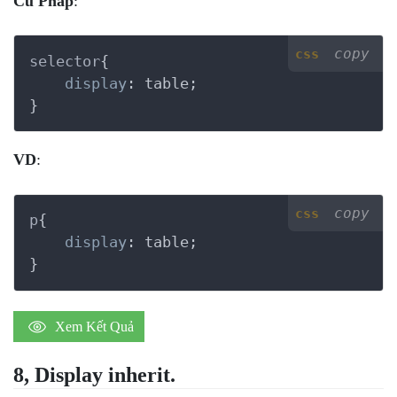
Cú Pháp
:
copy
css
selector
{

display
:
 table
}
VD
:
copy
css
p
{

display
:
 table
}
Xem Kết Quả
8, Display inherit.