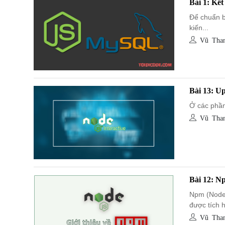
Bài 1: Kết
Để chuẩn b
kiến...
Vũ Than
Bài 13: Up
Ở các phần 
Vũ Than
Bài 12: N
Npm (Node.
được tích h
Vũ Than