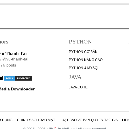
hors
PYTHON
PYTHON CƠ BẢN
Vũ Thanh Tài
@vu-thanh-tai
PYTHON NÂNG CAO
476 posts
PYTHON & MYSQL
JAVA
JAVA CORE
 Media Downloader
Ử DỤNG
CHÍNH SÁCH BẢO MẬT
LUẬT BẢO VỆ BẢN QUYỀN TÁC GIẢ
LIÊ
© 2016 - 2026 with
in VietNam | All rights reserved