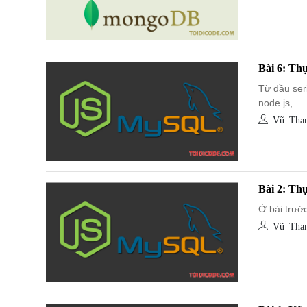
Bài 6: Th
Từ đầu ser
node.js, ...
Vũ Than
Bài 2: Th
Ở bài trước
Vũ Than