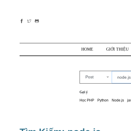
Tất cả
danh mục
PHP
PYTHON
HOME
GIỚI THIỆU
JAVASCRIPT
NODE.JS
JAVA CORE
Post
SQL
MONGO DB
Gợi ý
HTML
Học PHP
Python
Node.js
ja
CSS
THỦ THUẬT
CÔNG