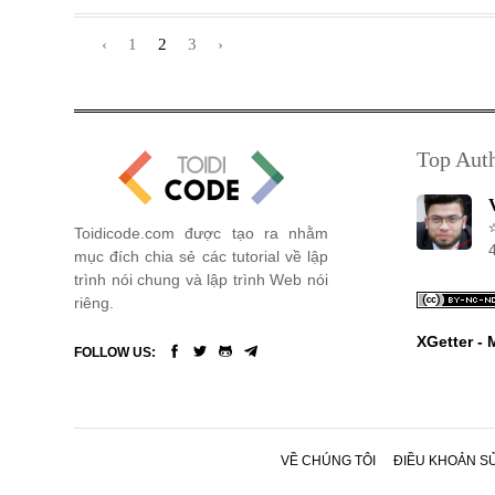
‹
1
2
3
›
Top Aut
Toidicode.com được tạo ra nhằm
mục đích chia sẻ các tutorial về lập
trình nói chung và lập trình Web nói
riêng.
XGetter -
FOLLOW US:
VỀ CHÚNG TÔI
ĐIỀU KHOẢN S