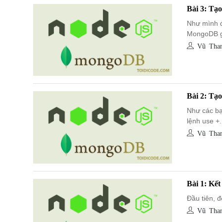
Bài 3: Tạ
Như mình đ
MongoDB g
Vũ Than
Bài 2: Tạ
Như các bạ
lệnh use +.
Vũ Than
Bài 1: Kế
Đầu tiên, đ
Vũ Than