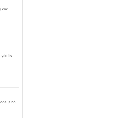
ị các
hi file...
ode.js nó