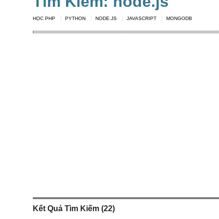
Tìm Kiếm: node.js
NGHỆ
TOOLS &
HỌC PHP
PYTHON
NODE.JS
JAVASCRIPT
MONGODB
SOFTWARE
TIN TỨC &
REVIEW
TÌM KIẾM
TIN TUYỂN
DỤNG
LIÊN HỆ
Kết Quả Tìm Kiếm (22)