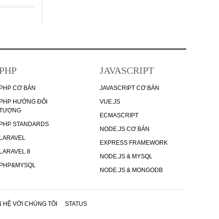
PHP
JAVASCRIPT
PHP CƠ BẢN
JAVASCRIPT CƠ BẢN
PHP HƯỚNG ĐỐI
VUE.JS
TƯỢNG
ECMASCRIPT
PHP STANDARDS
NODE.JS CƠ BẢN
LARAVEL
EXPRESS FRAMEWORK
LARAVEL 8
NODE.JS & MYSQL
PHP&MYSQL
NODE.JS & MONGODB
N HỆ VỚI CHÚNG TÔI
STATUS