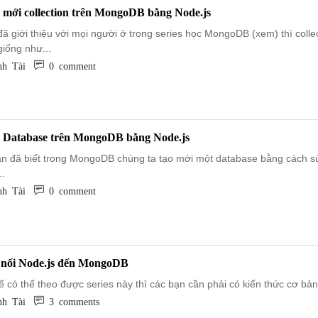
o mới collection trên MongoDB bằng Node.js
ã giới thiệu với mọi người ở trong series học MongoDB (xem) thì collec
iống như...
h Tài
0 comment
o Database trên MongoDB bằng Node.js
n đã biết trong MongoDB chúng ta tạo mới một database bằng cách s
..
h Tài
0 comment
t nối Node.js đến MongoDB
ể có thể theo được series này thì các bạn cần phải có kiến thức cơ bản 
h Tài
3 comments