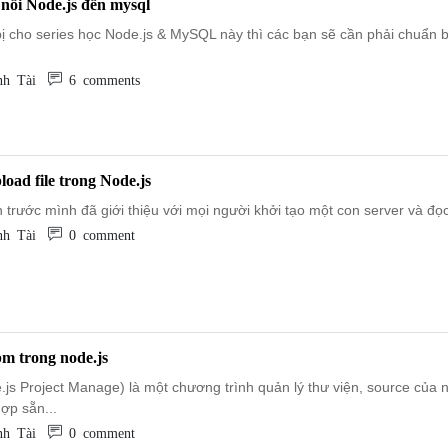
 nối Node.js đến mysql
ị cho series học Node.js & MySQL này thì các bạn sẽ cần phải chuẩn b
h Tài
6 comments
load file trong Node.js
trước mình đã giới thiệu với mọi người khởi tạo một con server và đọc g
h Tài
0 comment
pm trong node.js
js Project Manage) là một chương trình quản lý thư viện, source của n
ợp sẵn...
h Tài
0 comment