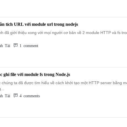
ân tích URL với module url trong nodejs
nh đã giới thiệu xong với mọi người cơ bản về 2 module HTTP và fs tr
h Tài
1 comment
c ghi file với module fs trong Node.js
c chúng ta đã được tìm hiểu về cách khởi tạo một HTTP server bằng m
...
h Tài
4 comments