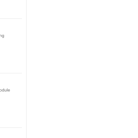
ong
odule