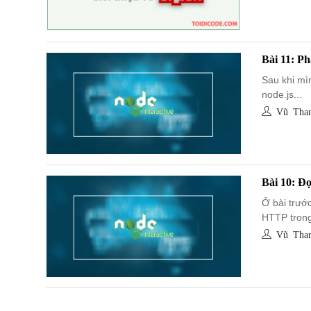
Bài 11: Ph
Sau khi mì
node.js...
Vũ Than
Bài 10: Đọ
Ở bài trướ
HTTP trong
Vũ Than