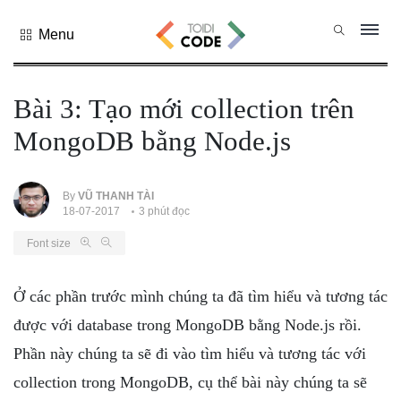
Menu
Tất cả
danh mục
Bài 3: Tạo mới collection trên
PHP
MongoDB bằng Node.js
PYTHON
JAVASCRIPT
NODE.JS
By
VŨ THANH TÀI
18-07-2017
3 phút đọc
JAVA CORE
Font size
SQL
MONGO DB
Ở các phần trước mình chúng ta đã tìm hiểu và tương tác
HTML
được với database trong MongoDB bằng Node.js rồi.
CSS
Phần này chúng ta sẽ đi vào tìm hiểu và tương tác với
THỦ THUẬT
collection trong MongoDB, cụ thể bài này chúng ta sẽ
CÔNG