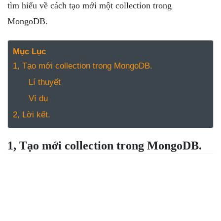
NGHỆ
tìm hiểu về cách tạo mới một collection trong
TOOLS &
MongoDB.
SOFTWARE
TIN TỨC &
Mục Lục
REVIEW
1, Tạo mới collection trong MongoDB.
TÌM KIẾM
Lí thuyết
TIN TUYỂN
DỤNG
Ví dụ
LIÊN HỆ
2, Lời kết.
1, Tạo mới collection trong MongoDB.