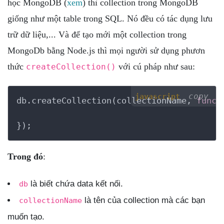
học MongoDB (
xem
) thì collection trong MongoDB
giống như một table trong SQL. Nó đều có tác dụng lưu
trữ dữ liệu,... Và để tạo mới một collection trong
MongoDb bằng Node.js thì mọi người sử dụng phươn
thức
với cú pháp như sau:
createCollection()
copy
javascript
db.createCollection(collectionName, 
funct
});
Trong đó
:
là biết chứa data kết nối.
db
là tên của collection mà các bạn
collectionName
muốn tạo.