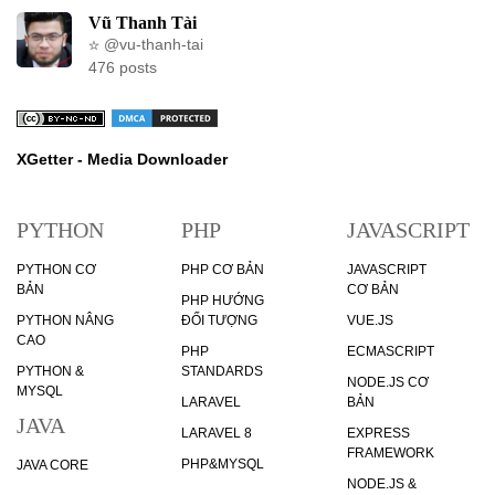
Vũ Thanh Tài
@vu-thanh-tai
476 posts
XGetter - Media Downloader
PYTHON
PHP
JAVASCRIPT
PYTHON CƠ
PHP CƠ BẢN
JAVASCRIPT
BẢN
CƠ BẢN
PHP HƯỚNG
PYTHON NÂNG
ĐỐI TƯỢNG
VUE.JS
CAO
PHP
ECMASCRIPT
PYTHON &
STANDARDS
NODE.JS CƠ
MYSQL
LARAVEL
BẢN
JAVA
LARAVEL 8
EXPRESS
FRAMEWORK
PHP&MYSQL
JAVA CORE
NODE.JS &