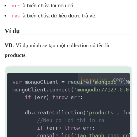
là biến chứa lỗi nếu có.
err
là biến chứa dữ liệu được trả về.
res
Ví dụ
VD
: Ví dụ mình sẽ tạo một collection có tên là
products
.
copy
javascript
var
 mongoClient = 
require
(
'mongodb'
).Mong
mongoClient.connect(
'mongodb://127.0.0.1
if
 (err) 
throw
 err;

    db.createCollection(
'products'
, 
func
//Neu co loi thi in ra
if
 (err) 
throw
 err;

        console.log(
'Tao thanh cong coll