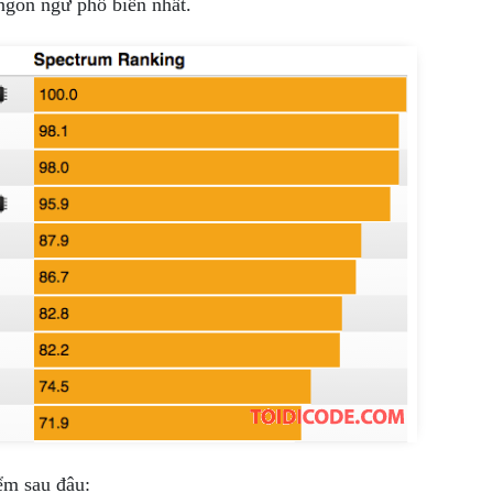
ngôn ngữ phổ biến nhất.
iểm sau đâu: