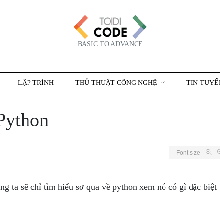
BASIC TO ADVANCE
LẬP TRÌNH
THỦ THUẬT CÔNG NGHỆ
TIN TUYỂ
Python
Font size
úng ta sẽ chỉ tìm hiểu sơ qua về python xem nó có gì đặc biệt