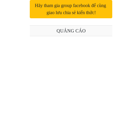
Bài 14: Modules trong Python
Hãy tham gia group facebook để cùng 
giao lưu chia sẻ kiến thức!
Bài 15: Packages trong Python
Bài 16: Exception trong Python
QUẢNG CÁO
Bài 17: Các hàm xử lý chuỗi trong Python
Bài 18: Các hàm xử lý list trong Python
Bài 19: Xử lý số học với module math trong
Python
Bài 20: Hàm ẩn danh Lambda trong Python
Bài 21: map, filter trong Python