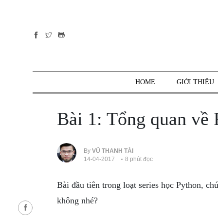
Tất cả
danh mục
PHP
PYTHON
HOME
GIỚI THIỆU
JAVASCRIPT
NODE.JS
Bài 1: Tổng quan về 
JAVA CORE
SQL
MONGO DB
By
VŨ THANH TÀI
14-04-2017
8 phút đọc
HTML
CSS
Bài đầu tiên trong loạt series học Python, ch
THỦ THUẬT
không nhé?
CÔNG