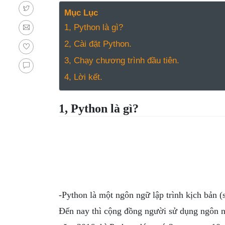
NGHỆ
Mục Lục
TOOLS &
1, Python là gì?
SOFTWARE
TIN TỨC &
2, Cài đặt Python.
REVIEW
3, Chạy chương trình đầu tiên.
TÌM KIẾM
4, Lời kết.
TIN TUYỂN
DỤNG
1, Python là gì?
LIÊN HỆ
-Python là một ngôn ngữ lập trình kịch bản (
Đến nay thì cộng đồng người sử dụng ngôn n