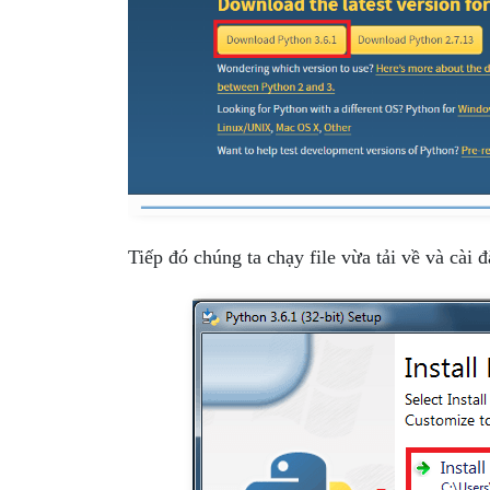
Tiếp đó chúng ta chạy file vừa tải về và cài 