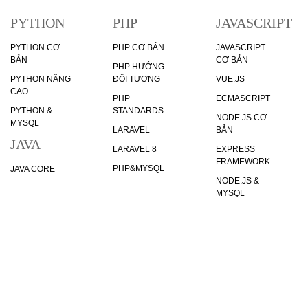
PYTHON
PHP
JAVASCRIPT
PYTHON CƠ
PHP CƠ BẢN
JAVASCRIPT
BẢN
CƠ BẢN
PHP HƯỚNG
PYTHON NÂNG
ĐỐI TƯỢNG
VUE.JS
CAO
PHP
ECMASCRIPT
PYTHON &
STANDARDS
NODE.JS CƠ
MYSQL
LARAVEL
BẢN
JAVA
LARAVEL 8
EXPRESS
FRAMEWORK
PHP&MYSQL
JAVA CORE
NODE.JS &
MYSQL
NODE.JS &
MONGODB
VỀ CHÚNG TÔI
ĐIỀU KHOẢN SỬ DỤNG
CHÍNH SÁCH BẢO MẬT
LUẬT BẢO VỆ BẢN QUYỀN TÁC GIẢ
LIÊN HỆ VỚI CHÚNG TÔI
STATUS