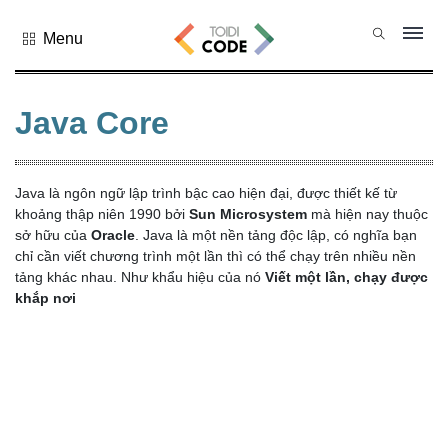
Menu
Tất cả
danh mục
Java Core
PHP
PYTHON
JAVASCRIPT
Java là ngôn ngữ lập trình bậc cao hiện đại, được thiết kế từ
khoảng thập niên 1990 bởi
NODE.JS
Sun Microsystem
mà hiện nay thuộc
sở hữu của
Oracle
. Java là một nền tảng độc lập, có nghĩa bạn
JAVA CORE
chỉ cần viết chương trình một lần thì có thể chạy trên nhiều nền
tảng khác nhau. Như khẩu hiệu của nó
Viết một lần, chạy được
SQL
khắp nơi
MONGO DB
HTML
CSS
THỦ THUẬT
CÔNG