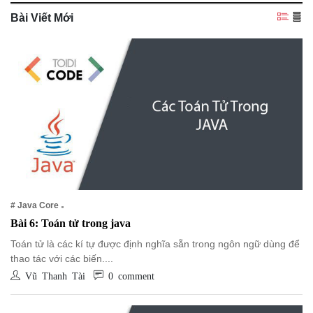
NGHỆ
Bài Viết Mới
TOOLS &
SOFTWARE
TIN TỨC &
REVIEW
TÌM KIẾM
TIN TUYỂN
DỤNG
LIÊN HỆ
# Java Core
Bài 6: Toán tử trong java
Toán tử là các kí tự được định nghĩa sẵn trong ngôn ngữ dùng để
thao tác với các biến....
Vũ Thanh Tài
0 comment