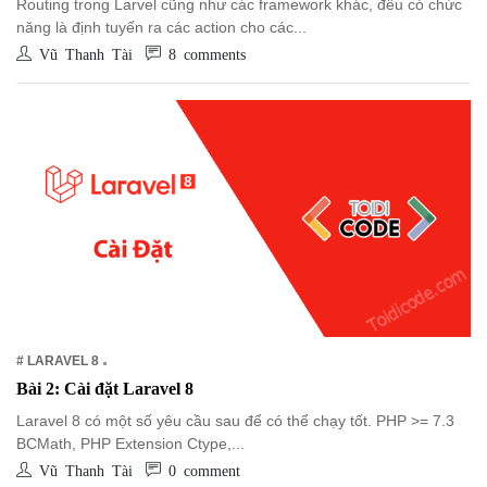
NGHỆ
Routing trong Larvel cũng như các framework khác, đều có chức
năng là định tuyến ra các action cho các...
TOOLS &
Vũ Thanh Tài
8 comments
SOFTWARE
TIN TỨC &
REVIEW
TÌM KIẾM
TIN TUYỂN
DỤNG
LIÊN HỆ
# LARAVEL 8
Bài 2: Cài đặt Laravel 8
Laravel 8 có một số yêu cầu sau để có thể chạy tốt. PHP >= 7.3
BCMath, PHP Extension Ctype,...
Vũ Thanh Tài
0 comment