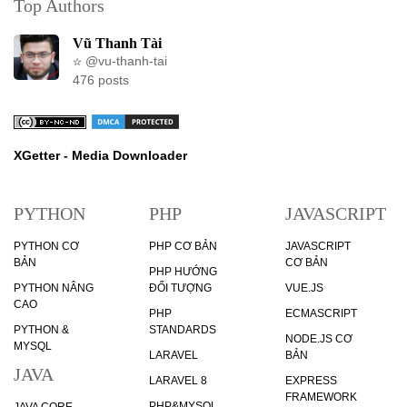
Top Authors
Vũ Thanh Tài
@vu-thanh-tai
476 posts
XGetter - Media Downloader
PYTHON
PHP
JAVASCRIPT
PYTHON CƠ
PHP CƠ BẢN
JAVASCRIPT
BẢN
CƠ BẢN
PHP HƯỚNG
PYTHON NÂNG
ĐỐI TƯỢNG
VUE.JS
CAO
PHP
ECMASCRIPT
PYTHON &
STANDARDS
NODE.JS CƠ
MYSQL
LARAVEL
BẢN
JAVA
LARAVEL 8
EXPRESS
FRAMEWORK
PHP&MYSQL
JAVA CORE