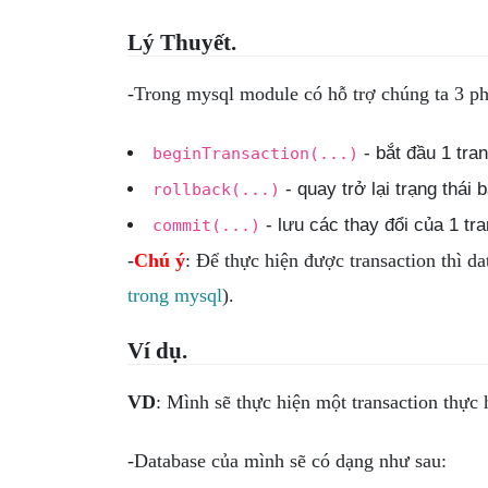
Lý Thuyết.
-Trong mysql module có hỗ trợ chúng ta 3 ph
- bắt đầu 1 tran
beginTransaction(...)
- quay trở lại trạng thái 
rollback(...)
- lưu các thay đổi của 1 tra
commit(...)
-
Chú ý
: Để thực hiện được transaction thì da
trong mysql
).
Ví dụ.
VD
: Mình sẽ thực hiện một transaction thực 
-Database của mình sẽ có dạng như sau: