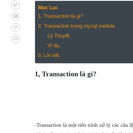
NGHỆ
Mục Lục
TOOLS &
1, Transaction là gì?
SOFTWARE
TIN TỨC &
2, Transaction trong mysql module.
REVIEW
Lý Thuyết.
TÌM KIẾM
Ví dụ.
TIN TUYỂN
3, Lời kết.
DỤNG
LIÊN HỆ
1, Transaction là gì?
-Transaction là một tiến trình xử lý các câu 