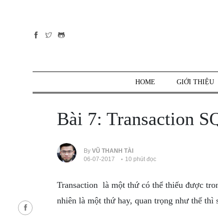
Tất cả
danh mục
PHP
PYTHON
HOME
GIỚI THIỆU
JAVASCRIPT
NODE.JS
Bài 7: Transaction 
JAVA CORE
SQL
MONGO DB
By
VŨ THANH TÀI
06-07-2017
10 phút đọc
HTML
CSS
Transaction là một thứ có thể thiếu được tro
THỦ THUẬT
nhiên là một thứ hay, quan trọng như thế thì
CÔNG