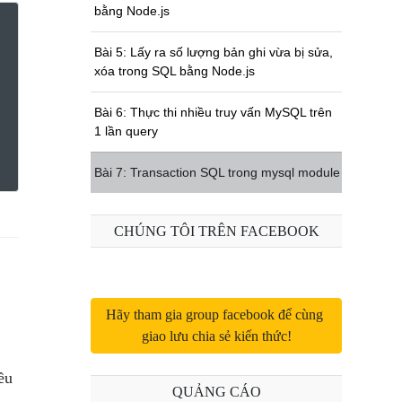
bằng Node.js
Bài 5: Lấy ra số lượng bản ghi vừa bị sửa,
xóa trong SQL bằng Node.js
Bài 6: Thực thi nhiều truy vấn MySQL trên
1 lần query
Bài 7: Transaction SQL trong mysql module
CHÚNG TÔI TRÊN FACEBOOK
Hãy tham gia group facebook để cùng 
giao lưu chia sẻ kiến thức!
ều
QUẢNG CÁO