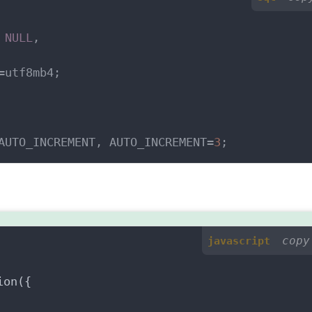
NULL
,

=utf8mb4;
AUTO_INCREMENT, AUTO_INCREMENT=
3
;
copy
javascript
on({
