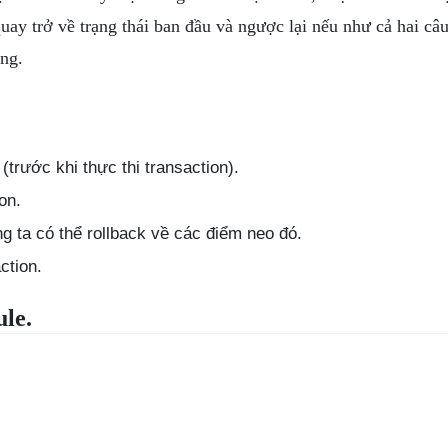
 quay trở về trạng thái ban đầu và ngược lại nếu như cả hai câ
ông.
 (trước khi thực thi transaction).
on.
g ta có thể rollback về các điểm neo đó.
ction.
le.