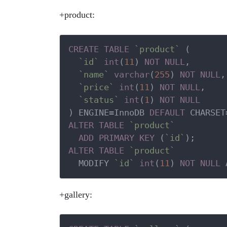
+product:
CREATE
TABLE
`product`
 (

`id`
int
(
11
) 
NOT
NULL
,

`name`
varchar
(
255
) 
NOT
NULL
,

`price`
int
(
11
) 
NOT
NULL
,

`status`
int
(
1
) 
NOT
NULL
) ENGINE=InnoDB 
DEFAULT
 CHARSET
ALTER
TABLE
`product`
ADD
PRIMARY
KEY
 (
`id`
);
ALTER
TABLE
`product`
  MODIFY 
`id`
int
(
11
) 
NOT
NULL
 
+gallery: