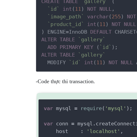
CREATE
TABLE
`gallery`
 (

`id`
int
(
11
) 
NOT
NULL
,

`image_path`
varchar
(
255
) 
NOT
`product_id`
int
(
11
) 
NOT
NULL
) ENGINE=InnoDB 
DEFAULT
 CHARSET
ALTER
TABLE
`gallery`
ADD
PRIMARY
KEY
 (
`id`
);
ALTER
TABLE
`gallery`
  MODIFY 
`id`
int
(
11
) 
NOT
NULL
 
-Code thực thi transaction.
var
 mysql = 
require
(
'mysql'
);

var
 conn = mysql.createConnecti
    host    : 
'localhost'
,
