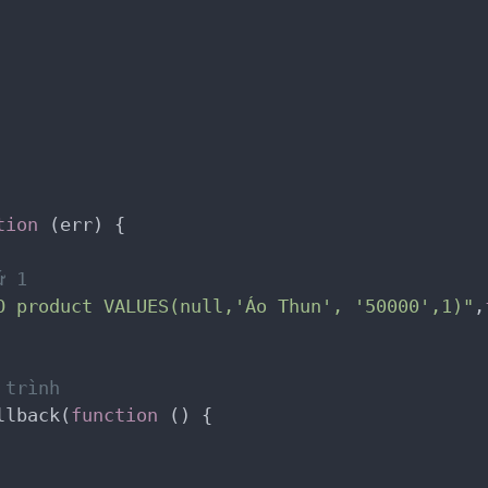
tion
(err)
 {
ứ 1
O product VALUES(null,'Áo Thun', '50000',1)"
,
 trình
llback(
function
()
 {