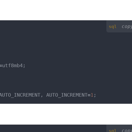
cop
sql
=utf8mb4;
AUTO_INCREMENT, AUTO_INCREMENT=
1
;
cop
sql