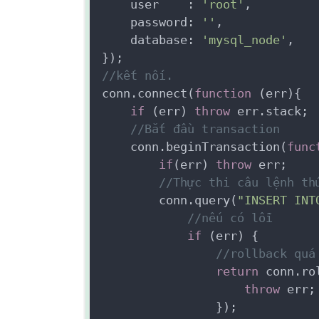
    user    : 
'root'
,

    password: 
''
,

    database: 
'mysql_node'
,

//kết nối.
conn.connect(
function
(err)
{
if
 (err) 
throw
 err.stack;

//Bắt đầu transaction
    conn.beginTransaction(
func
if
(err) 
throw
 err;

//Thực thi câu lệnh th
        conn.query(
"INSERT INT
//nếu có lỗi
if
 (err) {

//rollback quá
return
 conn.ro
throw
 err;

                });
