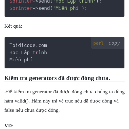
$printer
->send(
'Học Lập trình'
$printer
->send(
'Miễn phí'
);
Kết quả:
copy
perl
Toidicode.com 

Học Lập 
tr
ình

Miễn phí
Kiểm tra generators đã được đóng chưa.
-Để kiểm tra generator đã được đóng chưa chúng ta dùng
hàm valid(). Hàm này trả về true nếu đã được đóng và
false nếu chưa được đóng.
VD
: