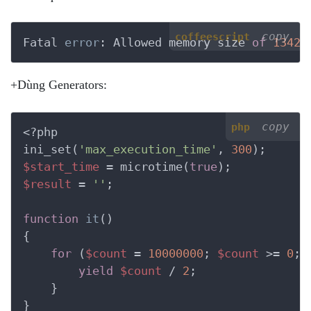
copy
coffeescript
Fatal 
error
: Allowed memory size 
of
13421
+Dùng Generators:
copy
php
<?php
ini_set(
'max_execution_time'
, 
300
$start_time
 = microtime(
true
$result
 = 
''
;

function
it
()
{
for
 (
$count
 = 
10000000
; 
$count
 >= 
0
; 
yield
$count
 / 
2
;

    }

}
