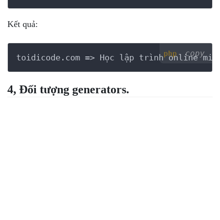
Kết quả:
copy
php
toidicode.com => Học lập trình online miễ
4, Đối tượng generators.