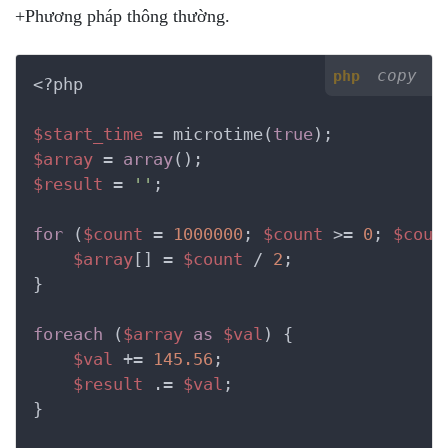
+Phương pháp thông thường.
copy
php
<?php
$start_time
 = microtime(
true
$array
 = 
array
$result
 = 
''
;

for
 (
$count
 = 
1000000
; 
$count
 >= 
0
; 
$coun
$array
[] = 
$count
 / 
2
;

}

foreach
 (
$array
as
$val
) {

$val
 += 
145.56
;

$result
 .= 
$val
;

}
