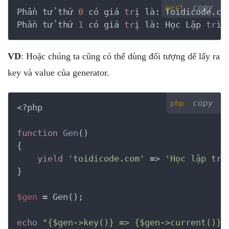
copy
perl
Phần tử thứ 
0
 có giá 
tr
ị là: Toidicode.com
Phần tử thứ 
1
 có giá 
tr
ị là: Học Lập 
tr
ìn
VD
: Hoặc chúng ta cũng có thể dùng đối tượng dể lấy ra
key và value của generator.
copy
php
<?php
function
Gen
()
{
yield
'toidicode.com'
 => 
'Học lập trì
}

$gen
 = Gen();

echo
"{$gen->key()} => {$gen->current()}"