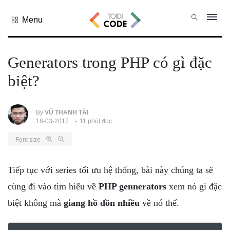
Menu
Tất cả
danh mục
Generators trong PHP có gì đặc
PHP
biệt?
PYTHON
JAVASCRIPT
NODE.JS
By
VŨ THANH TÀI
18-03-2017
11 phút đọc
JAVA CORE
Font size
SQL
MONGO DB
Tiếp tục với series tối ưu hệ thống, bài này chúng ta sẽ
HTML
cùng đi vào tìm hiểu về
PHP gennerators
xem nó gì đặc
CSS
biệt không mà
giang hồ đồn nhiều
về nó thế.
THỦ THUẬT
CÔNG