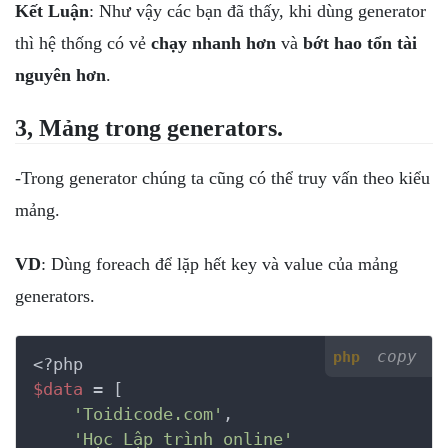
Kết Luận
: Như vậy các bạn đã thấy, khi dùng generator
thì hệ thống có vẻ
chạy nhanh hơn
và
bớt hao tổn tài
nguyên hơn
.
3, Mảng trong generators.
-Trong generator chúng ta cũng có thể truy vấn theo kiểu
mảng.
VD
: Dùng foreach để lặp hết key và value của mảng
generators.
copy
php
<?php
$data
 = [

'Toidicode.com'
,

'Học Lập trình online'