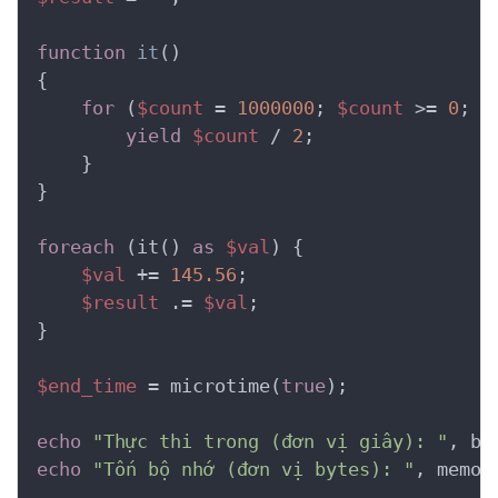
function
it
()
{
for
 (
$count
 = 
1000000
; 
$count
 >= 
0
; 
$
yield
$count
 / 
2
;

    }

}

foreach
 (it() 
as
$val
) {

$val
 += 
145.56
;

$result
 .= 
$val
;

}

$end_time
 = microtime(
true
);

echo
"Thực thi trong (đơn vị giây): "
, bc
echo
"Tốn bộ nhớ (đơn vị bytes): "
, memor