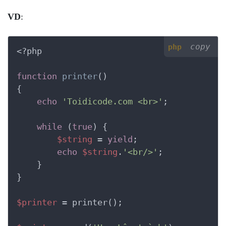
VD
:
copy
php
<?php
function
printer
()
{
echo
'Toidicode.com <br>'
;

while
 (
true
) {

$string
 = 
yield
;

echo
$string
.
'<br/>'
;

    }

}

$printer
 = printer();
