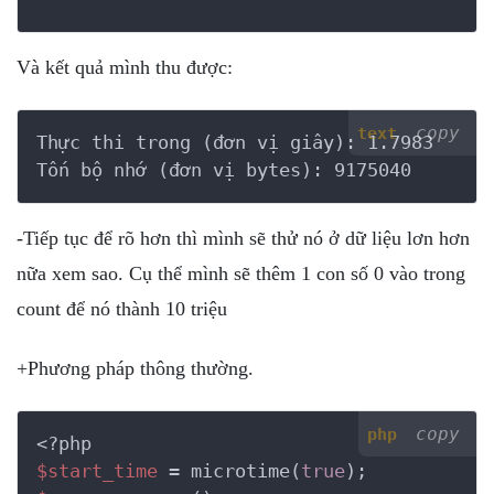
Và kết quả mình thu được:
copy
text
Thực thi trong (đơn vị giây): 1.7983

Tốn bộ nhớ (đơn vị bytes): 9175040
-Tiếp tục để rõ hơn thì mình sẽ thử nó ở dữ liệu lơn hơn
nữa xem sao. Cụ thể mình sẽ thêm 1 con số 0 vào trong
count để nó thành 10 triệu
+Phương pháp thông thường.
copy
php
<?php
$start_time
 = microtime(
true