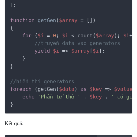
];

function
getGen
(
$array
 = [])
{
for
 (
$i
 = 
0
; 
$i
 < count(
$array
); 
$i
++)
//truyền data vào generators
yield
$i
 => 
$array
[
$i
];

    }

}

//hiển thị generators 
foreach
 (getGen(
$data
) 
as
$key
 => 
$value
) 
echo
'Phần tử thứ '
 . 
$key
 . 
' có giá
}
Kết quả: