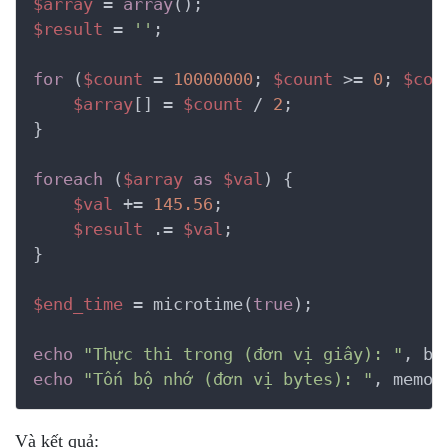
$array
 = 
array
$result
 = 
''
;

for
 (
$count
 = 
10000000
; 
$count
 >= 
0
; 
$cou
$array
[] = 
$count
 / 
2
;

}

foreach
 (
$array
as
$val
) {

$val
 += 
145.56
;

$result
 .= 
$val
;

}

$end_time
 = microtime(
true
);

echo
"Thực thi trong (đơn vị giây): "
, bc
echo
"Tốn bộ nhớ (đơn vị bytes): "
, memor
Và kết quả: