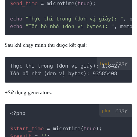
$end_time
 = microtime(
true
);

echo
"Thực thi trong (đơn vị giây): "
, bc
echo
"Tốn bộ nhớ (đơn vị bytes): "
, memor
Sau khi chạy mình thu được kết quả:
copy
text
Thực thi trong (đơn vị giây): 1.8427

Tốn bộ nhớ (đơn vị bytes): 93585408
+Sử dụng generators.
copy
php
<?php
$start_time
 = microtime(
true
$result
 = 
''
;
