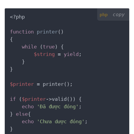
copy
php
<?php
function
printer
()
{
while
 (
true
) {

$string
 = 
yield
;

    }

}

$printer
 = printer();

if
 (
$printer
->valid()) {

echo
'Đã được đóng'
;

} 
else
{

echo
'Chưa dược đóng'
;
