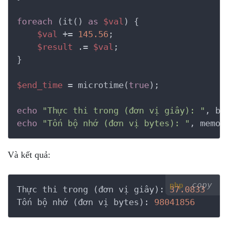
foreach
 (it() 
as
$val
) {

$val
 += 
145.56
;

$result
 .= 
$val
;

}

$end_time
 = microtime(
true
);

echo
"Thực thi trong (đơn vị giây): "
, bc
echo
"Tốn bộ nhớ (đơn vị bytes): "
, memor
Và kết quả:
copy
php
Thực thi trong (đơn vị giây): 
37.0833
Tốn bộ nhớ (đơn vị bytes): 
98041856