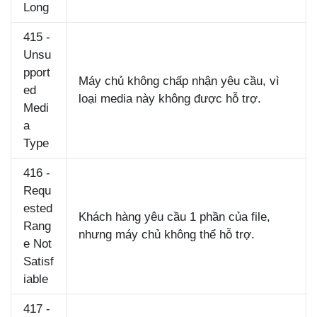
Long
415 -
Unsu
pport
Máy chủ không chấp nhận yêu cầu, vì
ed
loại media này không được hỗ trợ.
Medi
a
Type
416 -
Requ
ested
Khách hàng yêu cầu 1 phần của file,
Rang
nhưng máy chủ không thể hỗ trợ.
e Not
Satisf
iable
417 -