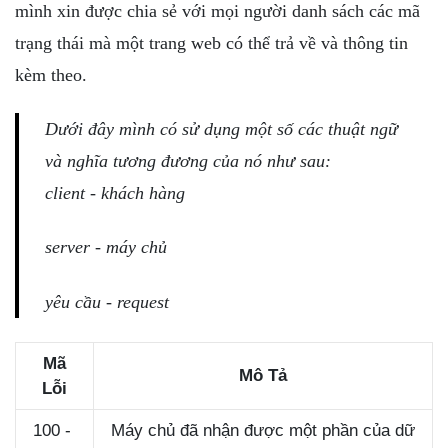
NGHỆ
mình xin được chia sẻ với mọi người danh sách các mã
TOOLS &
trạng thái mà một trang web có thể trả về và thông tin
SOFTWARE
kèm theo.
TIN TỨC &
REVIEW
Dưới đây mình có sử dụng một số các thuật ngữ
TÌM KIẾM
và nghĩa tương đương của nó như sau:
TIN TUYỂN
DỤNG
client - khách hàng
LIÊN HỆ
server - máy chủ
yêu cầu - request
Mã
Mô Tả
Lỗi
100 -
Máy chủ đã nhận được một phần của dữ