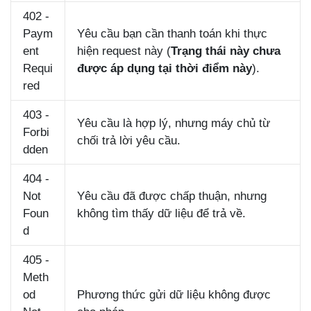
402 -
Paym
Yêu cầu bạn cần thanh toán khi thực
ent
hiện request này (
Trạng thái này chưa
Requi
được áp dụng tại thời điểm này
).
red
403 -
Yêu cầu là hợp lý, nhưng máy chủ từ
Forbi
chối trả lời yêu cầu.
dden
404 -
Not
Yêu cầu đã được chấp thuận, nhưng
Foun
không tìm thấy dữ liệu để trả về.
d
405 -
Meth
od
Phương thức gửi dữ liệu không được