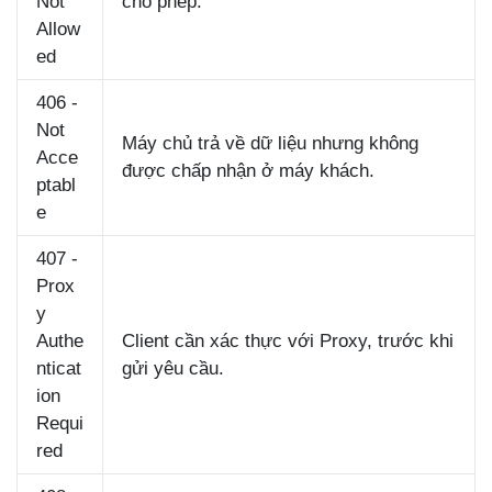
Not
cho phép.
Allow
ed
406 -
Not
Máy chủ trả về dữ liệu nhưng không
Acce
được chấp nhận ở máy khách.
ptabl
e
407 -
Prox
y
Authe
Client cần xác thực với Proxy, trước khi
nticat
gửi yêu cầu.
ion
Requi
red