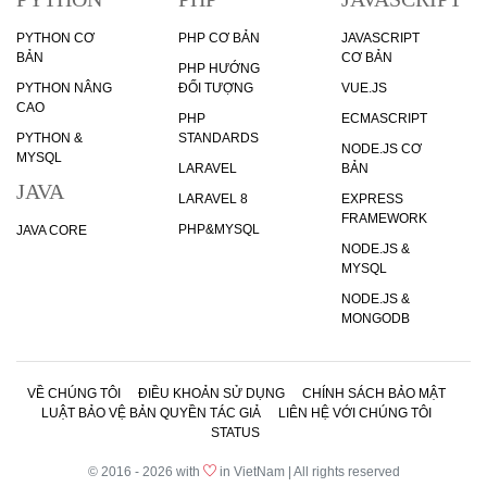
PYTHON CƠ
PHP CƠ BẢN
JAVASCRIPT
BẢN
CƠ BẢN
PHP HƯỚNG
PYTHON NÂNG
ĐỐI TƯỢNG
VUE.JS
CAO
PHP
ECMASCRIPT
PYTHON &
STANDARDS
NODE.JS CƠ
MYSQL
LARAVEL
BẢN
JAVA
LARAVEL 8
EXPRESS
FRAMEWORK
PHP&MYSQL
JAVA CORE
NODE.JS &
MYSQL
NODE.JS &
MONGODB
VỀ CHÚNG TÔI
ĐIỀU KHOẢN SỬ DỤNG
CHÍNH SÁCH BẢO MẬT
LUẬT BẢO VỆ BẢN QUYỀN TÁC GIẢ
LIÊN HỆ VỚI CHÚNG TÔI
STATUS
© 2016 - 2026 with
in VietNam | All rights reserved