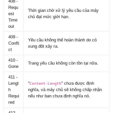
408 -
Requ
Thời gian chờ xử lý yêu cầu của máy
est
chủ đạt mức giới hạn.
Time
out
409 -
Yêu cầu không thể hoàn thành do có
Confli
xung đột xảy ra.
ct
410 -
Trang yêu cầu không còn tồn tại nữa.
Gone
411 -
Lengt
"
" chưa được định
Content-Length
h
nghĩa, và máy chủ sẽ không chấp nhận
Requi
nếu như bạn chưa định nghĩa nó.
red
412 -