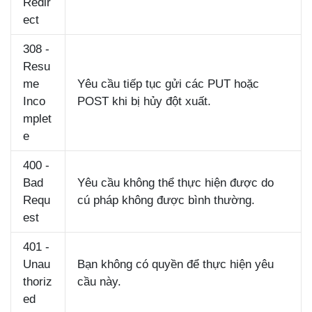
Redir
ect
308 -
Resu
me
Yêu cầu tiếp tục gửi các PUT hoặc
Inco
POST khi bị hủy đột xuất.
mplet
e
400 -
Bad
Yêu cầu không thể thực hiện được do
Requ
cú pháp không được bình thường.
est
401 -
Unau
Bạn không có quyền để thực hiện yêu
thoriz
cầu này.
ed