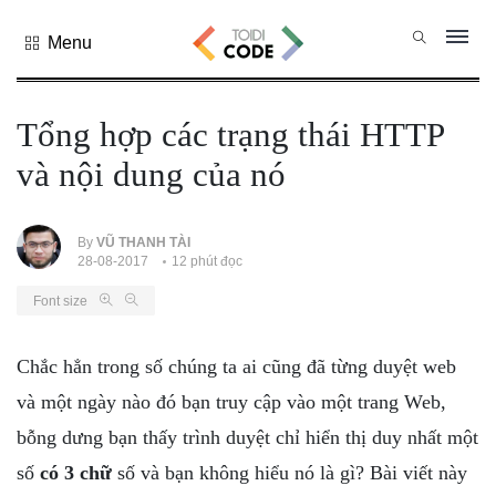
Menu
Tất cả
danh mục
Tổng hợp các trạng thái HTTP
PHP
và nội dung của nó
PYTHON
JAVASCRIPT
NODE.JS
By
VŨ THANH TÀI
28-08-2017
12 phút đọc
JAVA CORE
Font size
SQL
MONGO DB
Chắc hẳn trong số chúng ta ai cũng đã từng duyệt web
HTML
và một ngày nào đó bạn truy cập vào một trang Web,
CSS
bỗng dưng bạn thấy trình duyệt chỉ hiển thị duy nhất một
THỦ THUẬT
số
có 3 chữ
số và bạn không hiểu nó là gì? Bài viết này
CÔNG