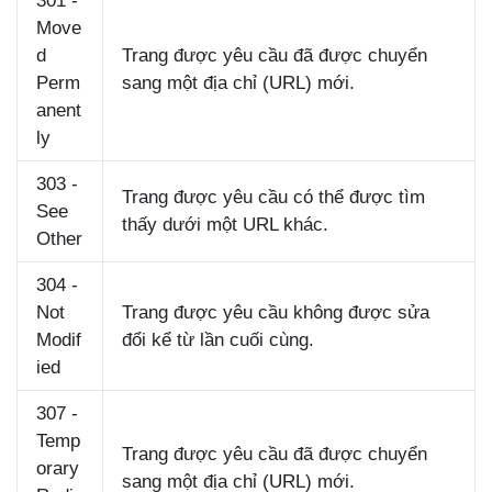
301 -
Move
d
Trang được yêu cầu đã được chuyển
Perm
sang một địa chỉ (URL) mới.
anent
ly
303 -
Trang được yêu cầu có thể được tìm
See
thấy dưới một URL khác.
Other
304 -
Not
Trang được yêu cầu không được sửa
Modif
đổi kể từ lần cuối cùng.
ied
307 -
Temp
Trang được yêu cầu đã được chuyển
orary
sang một địa chỉ (URL) mới.