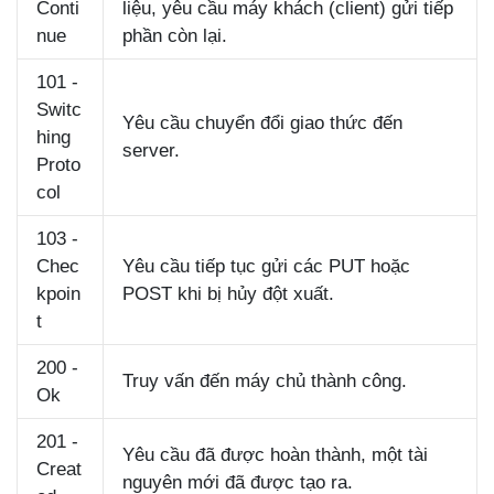
Conti
liệu, yêu cầu máy khách (client) gửi tiếp
nue
phần còn lại.
101 -
Switc
Yêu cầu chuyển đổi giao thức đến
hing
server.
Proto
col
103 -
Chec
Yêu cầu tiếp tục gửi các PUT hoặc
kpoin
POST khi bị hủy đột xuất.
t
200 -
Truy vấn đến máy chủ thành công.
Ok
201 -
Yêu cầu đã được hoàn thành, một tài
Creat
nguyên mới đã được tạo ra.