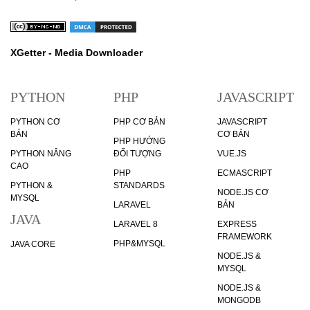
XGetter - Media Downloader
PYTHON
PHP
JAVASCRIPT
PYTHON CƠ
PHP CƠ BẢN
JAVASCRIPT
BẢN
CƠ BẢN
PHP HƯỚNG
PYTHON NÂNG
ĐỐI TƯỢNG
VUE.JS
CAO
PHP
ECMASCRIPT
PYTHON &
STANDARDS
NODE.JS CƠ
MYSQL
LARAVEL
BẢN
JAVA
LARAVEL 8
EXPRESS
FRAMEWORK
PHP&MYSQL
JAVA CORE
NODE.JS &
MYSQL
NODE.JS &
MONGODB