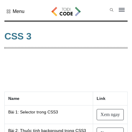
Menu
Tất cả
danh mục
CSS 3
PHP
PYTHON
JAVASCRIPT
NODE.JS
JAVA CORE
SQL
MONGO DB
Name
Link
HTML
CSS
Bài 1: Selector trong CSS3
Xem ngay
THỦ THUẬT
CÔNG
Bài 2: Thuộc tính background trong CSS3