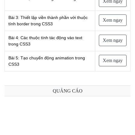
NGHỆ
Xem ngay
TOOLS &
SOFTWARE
Bài 3: Thiết lập viền thành phần với thuộc
Xem ngay
tính border trong CSS3
TIN TỨC &
REVIEW
Bài 4: Các thuộc tính tác động vào text
Xem ngay
TÌM KIẾM
trong CSS3
TIN TUYỂN
DỤNG
Bài 5: Tạo chuyển động animation trong
Xem ngay
CSS3
LIÊN HỆ
QUẢNG CÁO