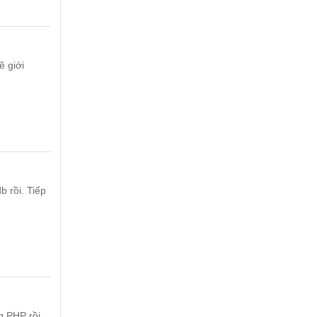
ẽ giới
 rồi. Tiếp
g PHP rồi,