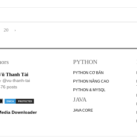
20
›
hors
PYTHON
PYTHON CƠ BẢN
Vũ Thanh Tài
@vu-thanh-tai
PYTHON NÂNG CAO
476 posts
PYTHON & MYSQL
JAVA
JAVA CORE
 Media Downloader