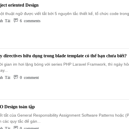
ect oriented Design
t thuật ngữ được viết tắt bởi 5 nguyên tắc thiết kế, tổ chức code trong 
h Tài
6 comments
y directives hữu dụng trong blade template có thể bạn chưa biết?
ời gian im hơi lặng bóng với series PHP Laravel Framwork, thì ngày h
ay...
h Tài
0 comment
 Design toàn tập
t tắt của General Responsibility Assignment Software Patterns hoặc (P
 các quy tắc để gán...
h Tài
0 comment