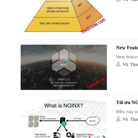
New Featu
New featur
Vũ Than
Tối ưu NG
Điều này có
Vũ Than