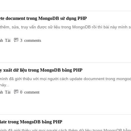
lete document trong MongoDB sử dụng PHP
thêm, sửa, truy vấn được sữ liệu trong MongoDB rồi thì bài này mình s
h Tài
3 comments
uy xuất dữ liệu trong MongoDB bằng PHP
 mình đã giới thiệu với mọi người cách update documnent trong mongodb
này...
h Tài
0 comment
date trong MongoDB bằng PHP
mình đã giới thiệu với mọi người cách thêm dữ liệu trong MongoDB bằn