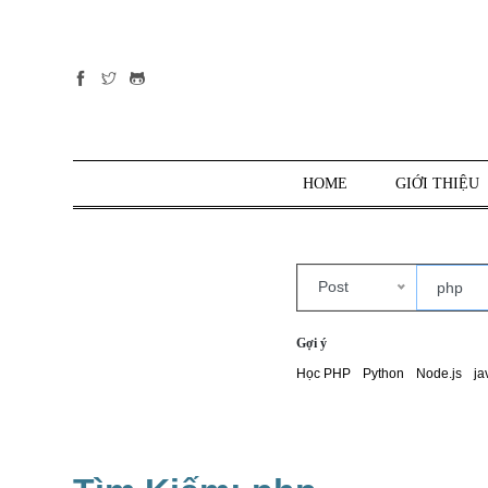
Tất cả
danh mục
PHP
PYTHON
HOME
GIỚI THIỆU
JAVASCRIPT
NODE.JS
JAVA CORE
Post
SQL
MONGO DB
Gợi ý
HTML
Học PHP
Python
Node.js
ja
CSS
THỦ THUẬT
CÔNG