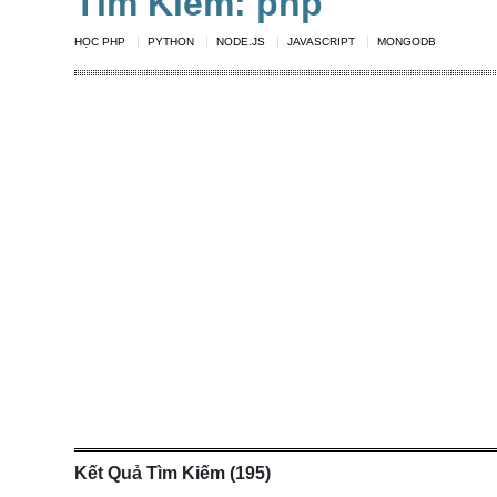
Tìm Kiếm: php
NGHỆ
TOOLS &
HỌC PHP
PYTHON
NODE.JS
JAVASCRIPT
MONGODB
SOFTWARE
TIN TỨC &
REVIEW
TÌM KIẾM
TIN TUYỂN
DỤNG
LIÊN HỆ
Kết Quả Tìm Kiếm (195)