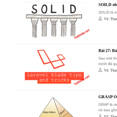
SOILD obj
SOLID là mộ
Vũ Than
Bài 27: Bả
Sau một th
mình đã qu
Vũ Than
GRASP OO
GRAP là viế
nó bao gồm
Vũ Than