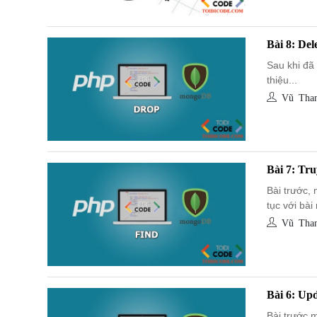
Bài 8: De
Sau khi đã 
thiệu...
Vũ Than
Bài 7: Tr
Bài trước,
tục với bài 
Vũ Than
Bài 6: Up
Bài trước 