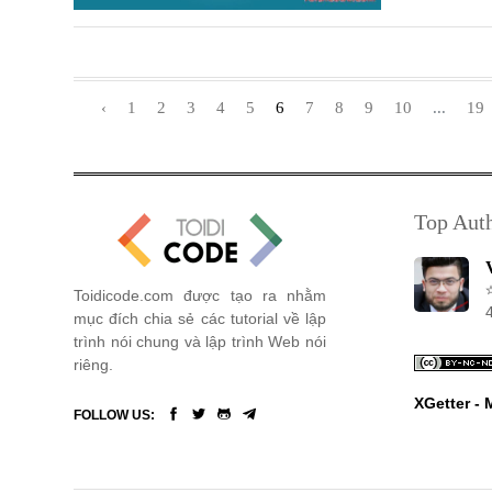
‹
1
2
3
4
5
6
7
8
9
10
...
19
Top Aut
Toidicode.com được tạo ra nhằm
mục đích chia sẻ các tutorial về lập
trình nói chung và lập trình Web nói
riêng.
XGetter -
FOLLOW US: