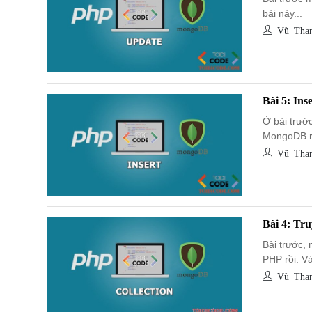
bài này...
Vũ Than
Bài 5: In
Ở bài trước
MongoDB rồ
Vũ Than
Bài 4: Tr
Bài trước,
PHP rồi. Và
Vũ Than