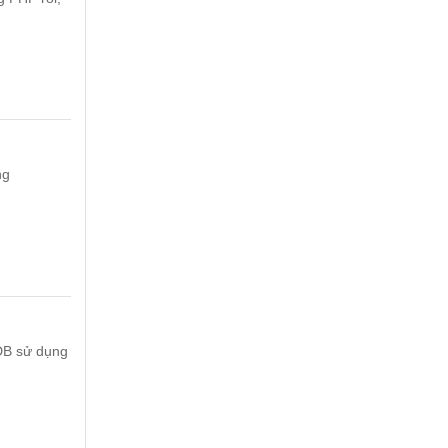
ng
oDB sử dụng