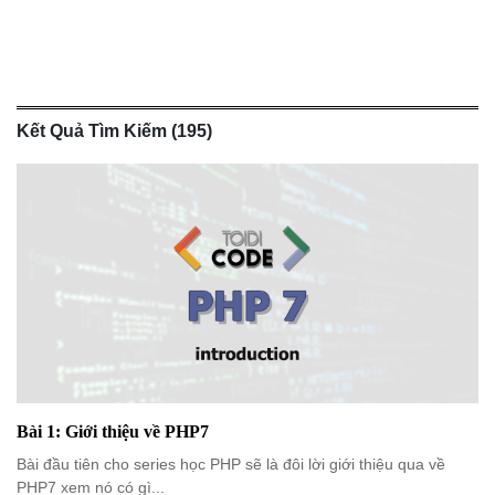
NGHỆ
TOOLS &
SOFTWARE
TIN TỨC &
REVIEW
Kết Quả Tìm Kiếm (195)
TÌM KIẾM
TIN TUYỂN
DỤNG
LIÊN HỆ
Bài 1: Giới thiệu về PHP7
Bài đầu tiên cho series học PHP sẽ là đôi lời giới thiệu qua về
PHP7 xem nó có gì...