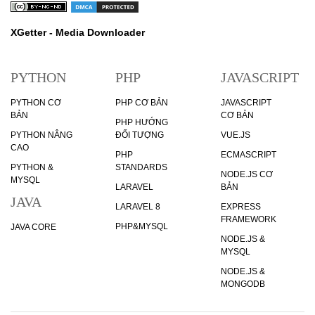
XGetter - Media Downloader
PYTHON
PHP
JAVASCRIPT
PYTHON CƠ
PHP CƠ BẢN
JAVASCRIPT
BẢN
CƠ BẢN
PHP HƯỚNG
PYTHON NÂNG
ĐỐI TƯỢNG
VUE.JS
CAO
PHP
ECMASCRIPT
PYTHON &
STANDARDS
NODE.JS CƠ
MYSQL
LARAVEL
BẢN
JAVA
LARAVEL 8
EXPRESS
FRAMEWORK
PHP&MYSQL
JAVA CORE
NODE.JS &
MYSQL
NODE.JS &
MONGODB