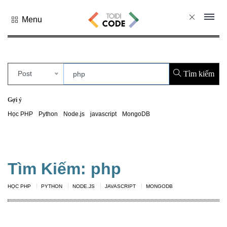
Menu
Tất cả
danh mục
PHP
Post
Tìm kiếm
PYTHON
JAVASCRIPT
Gợi ý
NODE.JS
Học PHP
Python
Node.js
javascript
MongoDB
JAVA CORE
SQL
MONGO DB
Tìm Kiếm: php
HTML
HỌC PHP
PYTHON
NODE.JS
JAVASCRIPT
MONGODB
CSS
THỦ THUẬT
CÔNG