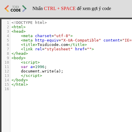
Nhấn
CTRL + SPACE
để xem gợi ý code
1
<!DOCTYPE html>
2
<
html
>
3
<
head
>
4
<
meta
charset
=
"utf-8"
>
5
<
meta
http-equiv
=
"X-UA-Compatible"
content
=
"IE=
6
<
title
>
Toidicode.com
</
title
>
7
<
link
rel
=
"stylesheet"
href
=
""
>
8
</
head
>
9
<
body
>
10
<
script
>
11
var
a
=
1996
;
12
document
.
write
(
a
);
13
</
script
>
14
</
body
>
15
</
html
>
16