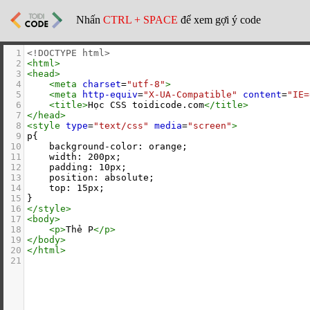
Nhấn
CTRL + SPACE
để xem gợi ý code
1
<!DOCTYPE html>
2
<
html
>
3
<
head
>
4
<
meta
charset
=
"utf-8"
>
5
<
meta
http-equiv
=
"X-UA-Compatible"
content
=
"IE=
6
<
title
>
Học CSS toidicode.com
</
title
>
7
</
head
>
8
<
style
type
=
"text/css"
media
=
"screen"
>
9
p{
10
    background-color: orange;
11
    width: 200px;
12
    padding: 10px;
13
    position: absolute;
14
    top: 15px;
15
}
16
</
style
>
17
<
body
>
18
<
p
>
Thẻ P
</
p
>
19
</
body
>
20
</
html
>
21