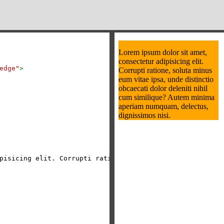
edge"
>
pisicing elit. Corrupti ratione, soluta minus eum vitae 