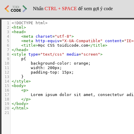
Nhấn
CTRL + SPACE
để xem gợi ý code
1
<!DOCTYPE html>
2
<
html
>
3
<
head
>
4
<
meta
charset
=
"utf-8"
>
5
<
meta
http-equiv
=
"X-UA-Compatible"
content
=
"IE=
6
<
title
>
Học CSS toidicode.com
</
title
>
7
</
head
>
8
<
style
type
=
"text/css"
media
=
"screen"
>
9
    p{
10
        background-color: orange;
11
        width: 200px;
12
        padding-top: 15px;
13
    }
14
</
style
>
15
<
body
>
16
<
p
>
17
        Lorem ipsum dolor sit amet, consectetur adi
18
</
p
>
19
</
body
>
20
</
html
>
21