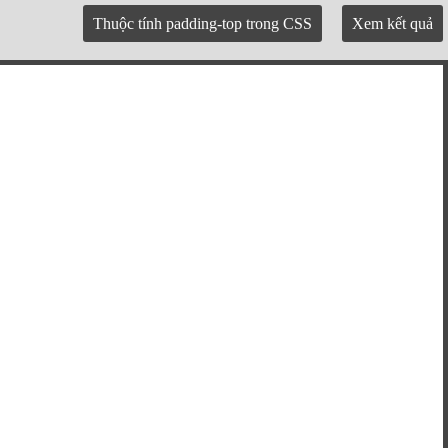
Thuộc tính padding-top trong CSS
Xem kết quả
ipsa, unde distinctio obcaecati dolor deleniti nihil cum