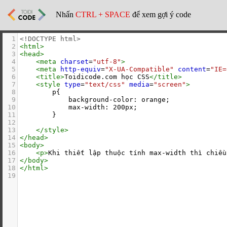
Nhấn
CTRL + SPACE
để xem gợi ý code
1
<!DOCTYPE html>
2
<
html
>
3
<
head
>
4
<
meta
charset
=
"utf-8"
>
5
<
meta
http-equiv
=
"X-UA-Compatible"
content
=
"IE=
6
<
title
>
Toidicode.com học CSS
</
title
>
7
<
style
type
=
"text/css"
media
=
"screen"
>
8
        p{
9
            background-color: orange;
10
            max-width: 200px;
11
        }
12
13
</
style
>
14
</
head
>
15
<
body
>
16
<
p
>
Khi thiết lập thuộc tính max-width thì chiều
17
</
body
>
18
</
html
>
19