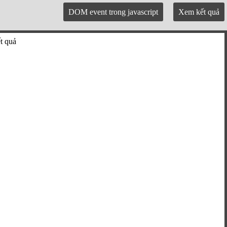
DOM event trong javascript
Xem kết quả