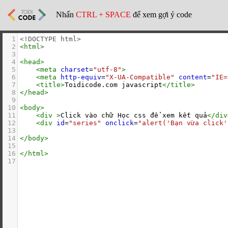
Nhấn
CTRL + SPACE
để xem gợi ý code
1
<!DOCTYPE html>
2
<
html
>
3
4
<
head
>
5
<
meta
charset
=
"utf-8"
>
6
<
meta
http-equiv
=
"X-UA-Compatible"
content
=
"IE=
7
<
title
>
Toidicode.com javascript
</
title
>
8
</
head
>
9
10
<
body
>
11
<
div
>
Click vào chữ Học css để xem kết quả
</
div
12
<
div
id
=
"series"
onclick
=
"alert('Bạn vừa click'
13
14
</
body
>
15
16
</
html
>
17