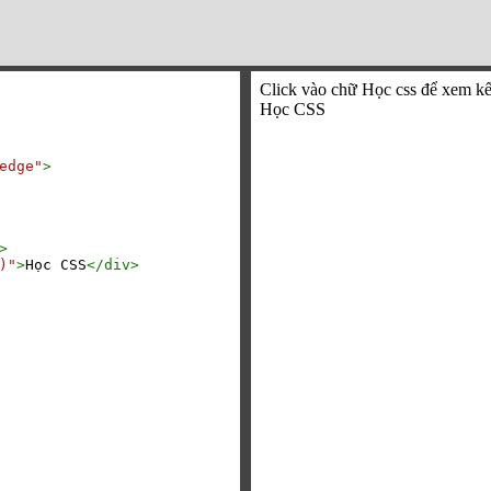
edge"
>
>
)"
>
Học CSS
</
div
>