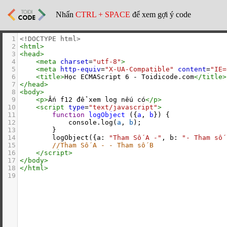
Nhấn
CTRL + SPACE
để xem gợi ý code
1
<!DOCTYPE html>
2
<
html
>
3
<
head
>
4
<
meta
charset
=
"utf-8"
>
5
<
meta
http-equiv
=
"X-UA-Compatible"
content
=
"IE=
6
<
title
>
Học ECMAScript 6 - Toidicode.com
</
title
>
7
</
head
>
8
<
body
>
9
<
p
>
Ấn f12 để xem log nếu có
</
p
>
10
<
script
type
=
"text/javascript"
>
11
function
logObject
 ({
a
, 
b
}) {
12
console
.
log
(
a
, 
b
);
13
        }
14
logObject
({
a
: 
"Tham Số A -"
, 
b
: 
"- Tham số 
15
//Tham Số A - - Tham số B
16
</
script
>
17
</
body
>
18
</
html
>
19