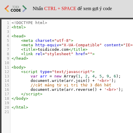
Nhấn
CTRL + SPACE
để xem gợi ý code
1
<!DOCTYPE html>
2
<
html
>
3
4
<
head
>
5
<
meta
charset
=
"utf-8"
>
6
<
meta
http-equiv
=
"X-UA-Compatible"
content
=
"IE=
7
<
title
>
toidicode.com
</
title
>
8
<
link
rel
=
"stylesheet"
href
=
""
>
9
</
head
>
10
11
<
body
>
12
<
script
type
=
"text/javascript"
>
13
var
arr
=
new
Array
(
1
, 
2
, 
4
, 
5
, 
9
, 
6
);
14
document
.
write
(
arr
.
join
() 
+
'<br>'
);
15
//cắt mảng từ vị trí thứ 3 đến hết
16
document
.
write
(
arr
.
reverse
() 
+
'<br>'
);
17
</
script
>
18
</
body
>
19
20
</
html
>
21