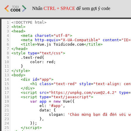
Nhấn
CTRL + SPACE
để xem gợi ý code
1
<!DOCTYPE html>
2
<
html
>
3
<
head
>
4
<
meta
charset
=
"utf-8"
>
5
<
meta
http-equiv
=
"X-UA-Compatible"
content
=
"IE=
6
<
title
>
Vue.js Toidicode.com
</
title
>
7
</
head
>
8
<
style
type
=
"text/css"
>
9
    .text-red{
10
        color: red;
11
    }
12
</
style
>
13
<
body
>
14
<
div
id
=
"app"
>
15
<
h1
class
=
"text-red"
style
=
"text-align: cen
16
</
div
>
17
<
script
src
=
"https://unpkg.com/vue@2.4.2"
type
=
18
<
script
type
=
"text/javascript"
>
19
var
app
=
new
Vue
({
20
el
: 
'#app'
,
21
data
: {
22
slogan
: 
'Chào mừng bạn đã đến với w
23
            },
24
        });
25
</
script
>