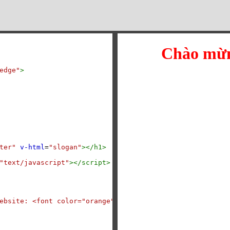
edge"
>
ter"
v-html
=
"slogan"
></
h1
>
"text/javascript"
></
script
>
ebsite: <font color="orange">toidicode.com</font>'