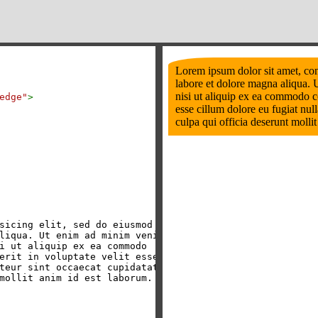
edge"
>
sicing elit, sed do eiusmod
liqua. Ut enim ad minim veniam,
i ut aliquip ex ea commodo
erit in voluptate velit esse
teur sint occaecat cupidatat non
mollit anim id est laborum.