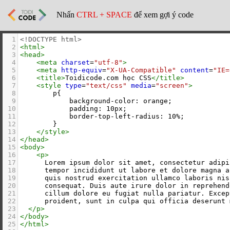
Nhấn
CTRL + SPACE
để xem gợi ý code
1
<!DOCTYPE html>
2
<
html
>
3
<
head
>
4
<
meta
charset
=
"utf-8"
>
5
<
meta
http-equiv
=
"X-UA-Compatible"
content
=
"IE=
6
<
title
>
Toidicode.com học CSS
</
title
>
7
<
style
type
=
"text/css"
media
=
"screen"
>
8
        p{
9
            background-color: orange;
10
            padding: 10px;
11
            border-top-left-radius: 10%;
12
        }
13
</
style
>
14
</
head
>
15
<
body
>
16
<
p
>
17
      Lorem ipsum dolor sit amet, consectetur adipi
18
      tempor incididunt ut labore et dolore magna a
19
      quis nostrud exercitation ullamco laboris nis
20
      consequat. Duis aute irure dolor in reprehend
21
      cillum dolore eu fugiat nulla pariatur. Excep
22
      proident, sunt in culpa qui officia deserunt 
23
</
p
>
24
</
body
>
25
</
html
>