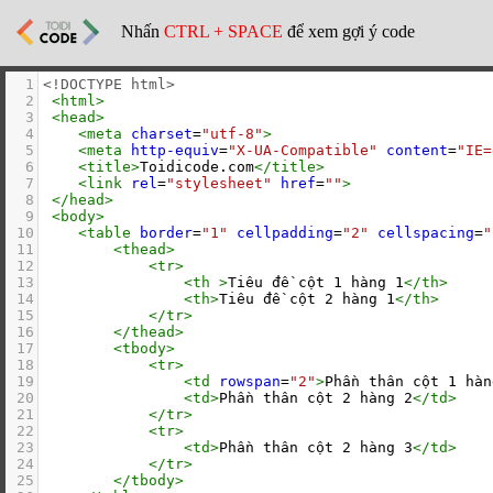
Nhấn
CTRL + SPACE
để xem gợi ý code
1
<!DOCTYPE html>
2
<
html
>
3
<
head
>
4
<
meta
charset
=
"utf-8"
>
5
<
meta
http-equiv
=
"X-UA-Compatible"
content
=
"IE=
6
<
title
>
Toidicode.com
</
title
>
7
<
link
rel
=
"stylesheet"
href
=
""
>
8
</
head
>
9
<
body
>
10
<
table
border
=
"1"
cellpadding
=
"2"
cellspacing
=
"
11
<
thead
>
12
<
tr
>
13
<
th
>
Tiêu đề cột 1 hàng 1
</
th
>
14
<
th
>
Tiêu đề cột 2 hàng 1
</
th
>
15
</
tr
>
16
</
thead
>
17
<
tbody
>
18
<
tr
>
19
<
td
rowspan
=
"2"
>
Phần thân cột 1 hàn
20
<
td
>
Phần thân cột 2 hàng 2
</
td
>
21
</
tr
>
22
<
tr
>
23
<
td
>
Phần thân cột 2 hàng 3
</
td
>
24
</
tr
>
25
</
tbody
>