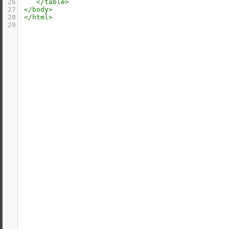
26
</
table
>
27
</
body
>
28
</
html
>
29