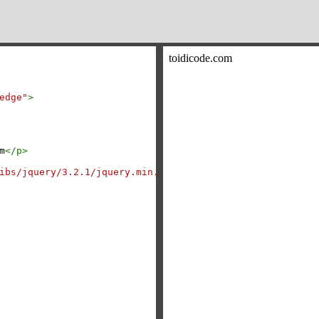
edge"
>
m
</
p
>
ibs/jquery/3.2.1/jquery.min.js"
></
script
>