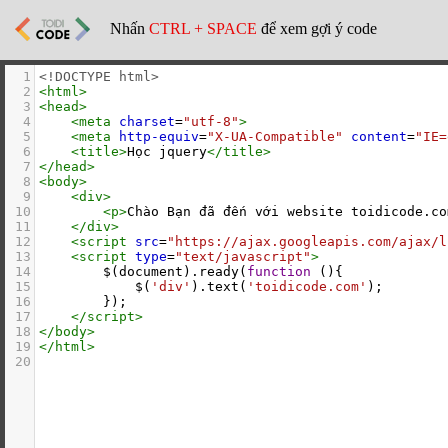
Nhấn
CTRL + SPACE
để xem gợi ý code
1
<!DOCTYPE html>
2
<
html
>
3
<
head
>
4
<
meta
charset
=
"utf-8"
>
5
<
meta
http-equiv
=
"X-UA-Compatible"
content
=
"IE=
6
<
title
>
Học jquery
</
title
>
7
</
head
>
8
<
body
>
9
<
div
>
10
<
p
>
Chào Bạn đã đến với website toidicode.co
11
</
div
>
12
<
script
src
=
"https://ajax.googleapis.com/ajax/l
13
<
script
type
=
"text/javascript"
>
14
$
(
document
).
ready
(
function
 (){
15
$
(
'div'
).
text
(
'toidicode.com'
);
16
        });
17
</
script
>
18
</
body
>
19
</
html
>
20