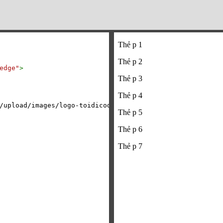
edge"
>
/upload/images/logo-toidicode.png);