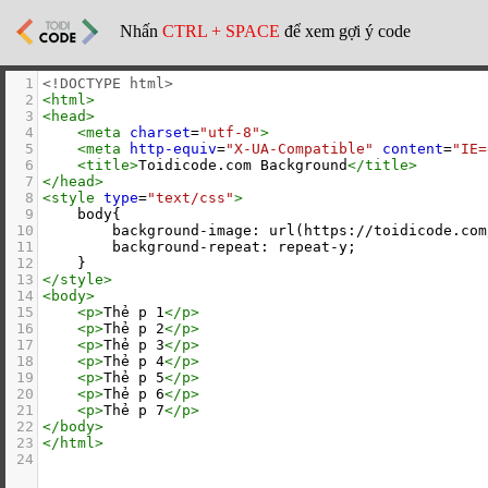
Nhấn
CTRL + SPACE
để xem gợi ý code
1
<!DOCTYPE html>
2
<
html
>
3
<
head
>
4
<
meta
charset
=
"utf-8"
>
5
<
meta
http-equiv
=
"X-UA-Compatible"
content
=
"IE=
6
<
title
>
Toidicode.com Background
</
title
>
7
</
head
>
8
<
style
type
=
"text/css"
>
9
    body{
10
        background-image: url(https://toidicode.com
11
        background-repeat: repeat-y;
12
    }
13
</
style
>
14
<
body
>
15
<
p
>
Thẻ p 1
</
p
>
16
<
p
>
Thẻ p 2
</
p
>
17
<
p
>
Thẻ p 3
</
p
>
18
<
p
>
Thẻ p 4
</
p
>
19
<
p
>
Thẻ p 5
</
p
>
20
<
p
>
Thẻ p 6
</
p
>
21
<
p
>
Thẻ p 7
</
p
>
22
</
body
>
23
</
html
>
24